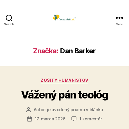
Search
Menu
Humanisti.sk
Značka:
Dan Barker
Kategórie
ZOŠITY HUMANISTOV
Vážený pán teológ
Autor:
je uvedený priamo v článku
Autor
článku
na
17. marca 2026
1 komentár
Dátum
Vážený
článku