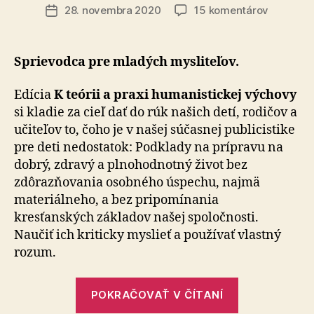
článku
na
28. novembra 2020
15 komentárov
Dátum
K
článku
teórii
a
Sprievodca pre mladých mysliteľov.
praxi
humanist
Edícia
K teórii a praxi humanistickej výchovy
výchovy
si kladie za cieľ dať do rúk našich detí, rodičov a
učiteľov to, čoho je v našej súčasnej publicistike
pre deti nedostatok: Podklady na prípravu na
dobrý, zdravý a plnohodnotný život bez
zdôrazňovania osobného úspechu, najmä
materiálneho, a bez pripomínania
kresťanských základov našej spoločnosti.
Naučiť ich kriticky myslieť a používať vlastný
rozum.
„K
POKRAČOVAŤ V ČÍTANÍ
teórii