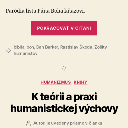
pán
teológ
Paródia listu Pána Boha kňazovi.
„Vážený
POKRAČOVAŤ V ČÍTANÍ
pán
teológ“
biblia
,
boh
,
Dan Barker
,
Rastislav Škoda
,
Zošity
Značky
humanistov
Kategórie
HUMANIZMUS
KNIHY
K teórii a praxi
humanistickej výchovy
Autor:
je uvedený priamo v článku
Autor