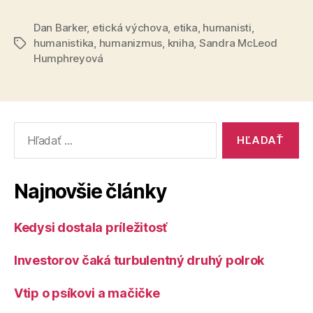
a
Dan Barker
,
etická výchova
,
etika
,
humanisti
praxi
,
humanistika
,
humanizmus
,
kniha
,
Sandra McLeod
Značky
humanistick
Humphreyová
výchovy“
Vyhľadať:
Najnovšie články
Kedysi dostala príležitosť
Investorov čaká turbulentný druhý polrok
Vtip o psíkovi a mačičke