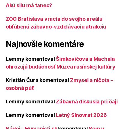
Akú silu má tanec?
ZOO Bratislava vracia do svojho areálu
obľúbenú zábavno-vzdelávaciu atrakciu
Najnovšie komentáre
Lemmy
komentoval
Šimkovičová a Machala
ohrozujú budúcnosť Múzea rusínskej kultúry
Kristián Čura
komentoval
Zmysel a ničota –
osobná púť
Lemmy
komentoval
Zábavná diskusia pri čaji
Lemmy
komentoval
Letný Slnovrat 2026
Nádej – Humanisti.sk
komentoval
Som v