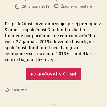
článku
na
29. januára 2019
Žiadne komentáre
Dátum
Kaufland
článku
daroval
Centru
Pri príležitosti otvorenia svojej prvej predajne v
voľného
Skalici sa spoločnosť Kaufland rozhodla
času
finančne podporiť miestne centrum voľného
v
času. 27. januára 2019 odovzdala hovorkyňa
Skalici
spoločnosti Kaufland Lucia Langová
4
symbolický šek na sumu 4 016 € riaditeľke
016
€
centra Dagmar Jůzkovej.
„Kaufland
POKRAČOVAŤ V ČÍTANÍ
daroval
Centru
Kaufland
voľného
Značky
času
v