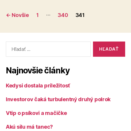
Skalici
Stránkovanie
4
…
←
Novšie
1
340
341
016
príspevkov
€“
Vyhľadať:
Najnovšie články
Kedysi dostala príležitosť
Investorov čaká turbulentný druhý polrok
Vtip o psíkovi a mačičke
Akú silu má tanec?