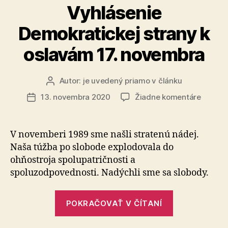
z
Vyhlásenie
terária“
Demokratickej strany k
oslavám 17. novembra
Autor:
je uvedený priamo v článku
Autor
článku
na
13. novembra 2020
Žiadne komentáre
Dátum
Vyhlás
článku
Demokr
strany
V novemberi 1989 sme našli stratenú nádej.
k
Naša túžba po slobode explodovala do
oslavá
ohňostroja spolupatričnosti a
17.
spoluzodpovednosti. Nadýchli sme sa slobody.
novemb
„Vyhlásenie
POKRAČOVAŤ V ČÍTANÍ
Demokratick
strany