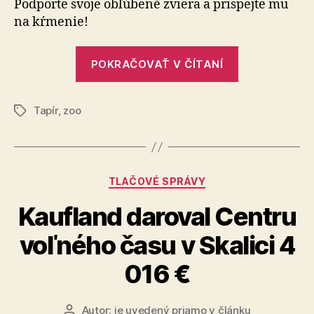
Podporte svoje obľúbené zviera a prispejte mu
na kŕmenie!
„Stravenky
POKRAČOVAŤ V ČÍTANÍ
pre
zvieratá“
Tapír
,
zoo
Značky
Kategórie
TLAČOVÉ SPRÁVY
Kaufland daroval Centru
voľného času v Skalici 4
016 €
Autor:
je uvedený priamo v článku
Autor