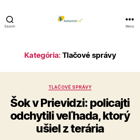
Search
Menu
Humanisti.sk
Kategória:
Tlačové správy
Kategórie
TLAČOVÉ SPRÁVY
Šok v Prievidzi: policajti
odchytili veľhada, ktorý
ušiel z terária