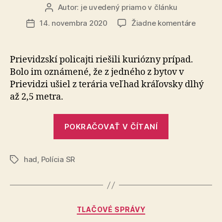
Autor:
je uvedený priamo v článku
Autor
článku
na
14. novembra 2020
Žiadne komentáre
Dátum
Šok
článku
v
Prievidz
Prievidzskí policajti riešili kuriózny prípad.
policajt
Bolo im oznámené, že z jedného z bytov v
odchyti
Prievidzi ušiel z terária veľhad kráľovsky dlhý
veľhad
až 2,5 metra.
ktorý
ušiel
„Šok
z
POKRAČOVAŤ V ČÍTANÍ
terária
v
Prievidzi:
had
,
Polícia SR
policajti
Značky
odchytili
veľhada,
ktorý
Kategórie
TLAČOVÉ SPRÁVY
ušiel