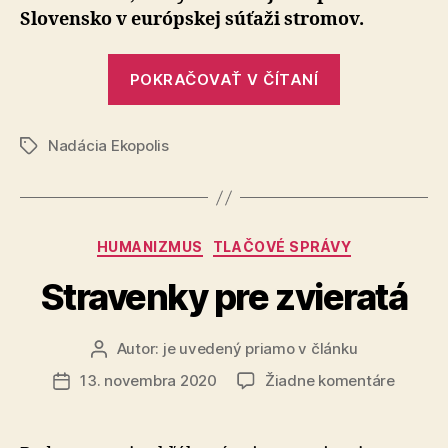
Slovensko v európskej súťaži stromov.
„Dub
POKRAČOVAŤ V ČÍTANÍ
z
Malej
Nadácia Ekopolis
Pešti
Značky
stromom
roka
2020“
Kategórie
HUMANIZMUS
TLAČOVÉ SPRÁVY
Stravenky pre zvieratá
Autor:
je uvedený priamo v článku
Autor
článku
na
13. novembra 2020
Žiadne komentáre
Dátum
Strave
článku
pre
zvierat