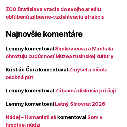
ZOO Bratislava vracia do svojho areálu
obľúbenú zábavno-vzdelávaciu atrakciu
Najnovšie komentáre
Lemmy
komentoval
Šimkovičová a Machala
ohrozujú budúcnosť Múzea rusínskej kultúry
Kristián Čura
komentoval
Zmysel a ničota –
osobná púť
Lemmy
komentoval
Zábavná diskusia pri čaji
Lemmy
komentoval
Letný Slnovrat 2026
Nádej – Humanisti.sk
komentoval
Som v
hmotnej núdzi