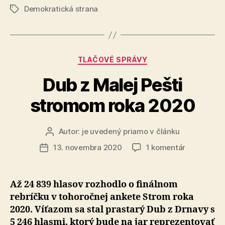
Demokratická strana
k
Značky
oslavám
17.
novembra“
Kategórie
TLAČOVÉ SPRÁVY
Dub z Malej Pešti
stromom roka 2020
Autor:
je uvedený priamo v článku
Autor
článku
na
13. novembra 2020
1 komentár
Dátum
Dub
článku
z
Malej
Až 24 839 hlasov rozhodlo o finálnom
Pešti
rebríčku v tohoročnej ankete Strom roka
stromom
2020. Víťazom sa stal prastarý Dub z Drnavy s
roka
5 246 hlasmi, ktorý bude na jar reprezentovať
2020