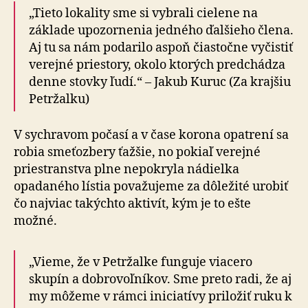
„Tieto lokality sme si vybrali cielene na
základe upozornenia jedného ďalšieho člena.
Aj tu sa nám podarilo aspoň čiastočne vyčistiť
verejné priestory, okolo ktorých predchádza
denne stovky ľudí.“ – Jakub Kuruc (Za krajšiu
Petržalku)
V sychravom počasí a v čase korona opatrení sa
robia smeťozbery ťažšie, no pokiaľ verejné
priestranstva plne nepokryla nádielka
opadaného lístia považujeme za dôležité urobiť
čo najviac takýchto aktivít, kým je to ešte
možné.
„Vieme, že v Petržalke funguje viacero
skupín a dobrovoľníkov. Sme preto radi, že aj
my môžeme v rámci iniciatívy priložiť ruku k