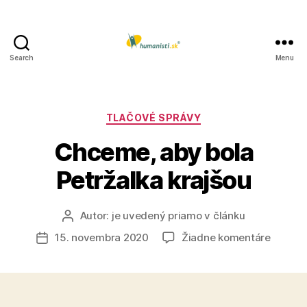
Search
Menu
Humanisti.sk
Kategórie
TLAČOVÉ SPRÁVY
Chceme, aby bola
Petržalka krajšou
Autor:
je uvedený priamo v článku
Autor
článku
na
15. novembra 2020
Žiadne komentáre
Dátum
Chcem
článku
aby
bola
Petržal