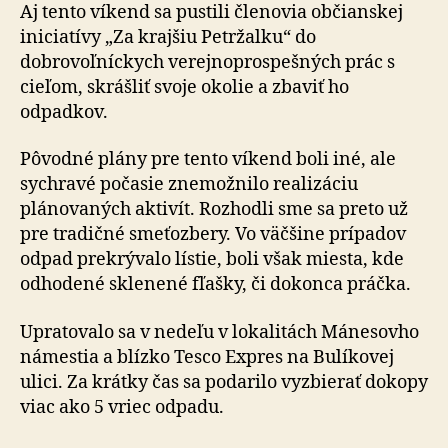
krajšou
Aj tento víkend sa pustili členovia občianskej
iniciatívy „Za krajšiu Petržalku“ do
dobrovoľníckych verejnoprospešných prác s
cieľom, skrášliť svoje okolie a zbaviť ho
odpadkov.
Pôvodné plány pre tento víkend boli iné, ale
sychravé počasie znemožnilo realizáciu
plánovaných aktivít. Rozhodli sme sa preto už
pre tradičné smeťozbery. Vo väčšine prípadov
odpad prekrývalo lístie, boli však miesta, kde
odhodené sklenené fľašky, či dokonca práčka.
Upratovalo sa v nedeľu v lokalitách Mánesovho
námestia a blízko Tesco Expres na Bulíkovej
ulici. Za krátky čas sa podarilo vyzbierať dokopy
viac ako 5 vriec odpadu.