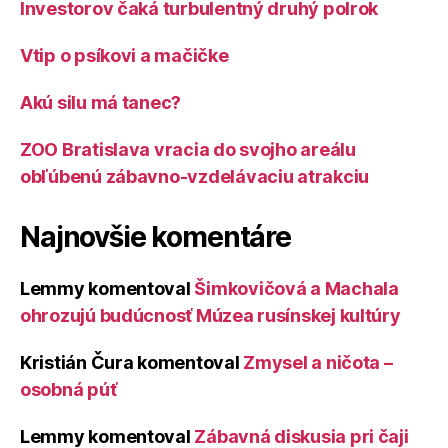
Investorov čaká turbulentný druhý polrok
Vtip o psíkovi a mačičke
Akú silu má tanec?
ZOO Bratislava vracia do svojho areálu
obľúbenú zábavno-vzdelávaciu atrakciu
Najnovšie komentáre
Lemmy
komentoval
Šimkovičová a Machala
ohrozujú budúcnosť Múzea rusínskej kultúry
Kristián Čura
komentoval
Zmysel a ničota –
osobná púť
Lemmy
komentoval
Zábavná diskusia pri čaji