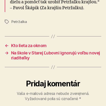
dielu a pomôcť tak urobiť Petržalku krajšou.“
– Pavol Škápik (Za krajšiu Petržalku).
Petržalka
Značky
←
Kto lieta za oknom
→
Na škole v Starej Ľubovni ignorujú voľbu novej
riaditeľky
Pridaj komentár
Vaša e-mailová adresa nebude zverejnená.
Vyžadované polia sú označené
*