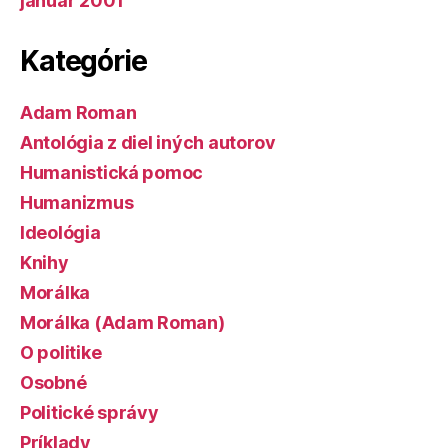
január 2001
Kategórie
Adam Roman
Antológia z diel iných autorov
Humanistická pomoc
Humanizmus
Ideológia
Knihy
Morálka
Morálka (Adam Roman)
O politike
Osobné
Politické správy
Príklady