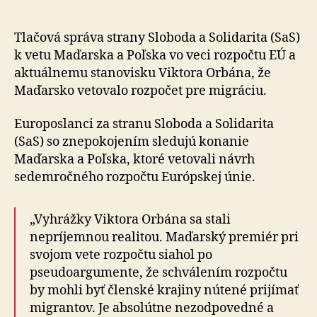
nemôž
doplati
na
Tlačová správa strany Sloboda a Solidarita (SaS)
hoaxy
k vetu Maďarska a Poľska vo veci rozpočtu EÚ a
Viktora
aktuálnemu stanovisku Viktora Orbána, že
Orbána
Maďarsko vetovalo rozpočet pre migráciu.
Europoslanci za stranu Sloboda a Solidarita
(SaS) so znepokojením sledujú konanie
Maďarska a Poľska, ktoré vetovali návrh
sedemročného rozpočtu Európskej únie.
„Vyhrážky Viktora Orbána sa stali
nepríjemnou realitou. Maďarský premiér pri
svojom vete rozpočtu siahol po
pseudoargumente, že schválením rozpočtu
by mohli byť členské krajiny nútené prijímať
migrantov. Je absolútne nezodpovedné a