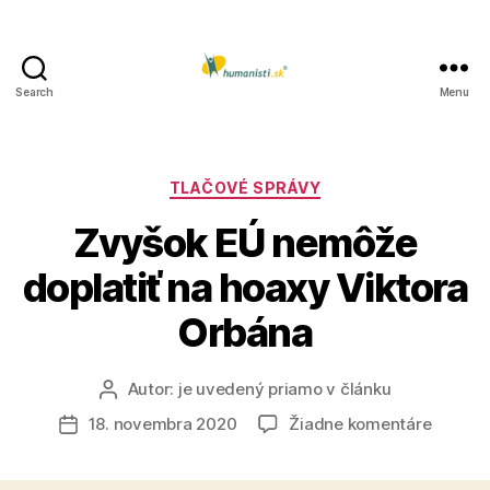
Search
Menu
Humanisti.sk
Kategórie
TLAČOVÉ SPRÁVY
Zvyšok EÚ nemôže
doplatiť na hoaxy Viktora
Orbána
Autor:
je uvedený priamo v článku
Autor
článku
na
18. novembra 2020
Žiadne komentáre
Dátum
Zvyšok
článku
EÚ