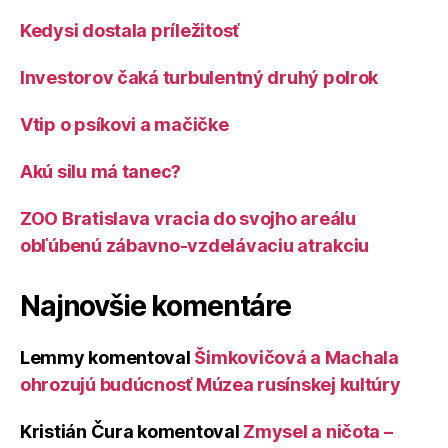
Kedysi dostala príležitosť
Investorov čaká turbulentný druhý polrok
Vtip o psíkovi a mačičke
Akú silu má tanec?
ZOO Bratislava vracia do svojho areálu
obľúbenú zábavno-vzdelávaciu atrakciu
Najnovšie komentáre
Lemmy
komentoval
Šimkovičová a Machala
ohrozujú budúcnosť Múzea rusínskej kultúry
Kristián Čura
komentoval
Zmysel a ničota –