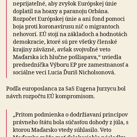
neprijateľné, aby zvyšok Európskej únie
doplatil na hoaxy a paranoju Orbána.
Rozpočet Európskej únie a ani fond pomoci
boja proti koronavírusu nič o migrantoch
nehovorí. EÚ stojí na základoch a hodnotách
demokracie, ktoré sú pre všetky členské
krajiny záväzné, avšak svojvoľné veto
Maďarska ich hlučne pošliapava,“ uviedla
predsedníčka Výboru EP pre zamestnanosť a
sociálne veci Lucia Ďuriš Nicholsonová.
Podľa europoslanca za SaS Eugena Jurzycu bol
návrh rozpočtu EÚ kompromisom.
„Pritom podmienka o dodržiavaní princípov
právneho štátu bola súčasťou dohody z júla, s
ktorou Maďarsko vtedy súhlasilo. Veto