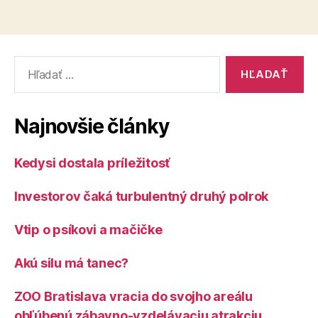
Vyhľadať:
Najnovšie články
Kedysi dostala príležitosť
Investorov čaká turbulentný druhý polrok
Vtip o psíkovi a mačičke
Akú silu má tanec?
ZOO Bratislava vracia do svojho areálu
obľúbenú zábavno-vzdelávaciu atrakciu