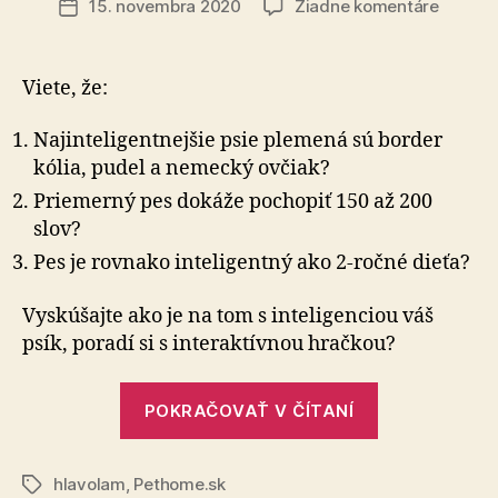
na
15. novembra 2020
Žiadne komentáre
Dátum
Interak
článku
hračky
pre
Viete, že:
psov
Najinteligentnejšie psie plemená sú border
kólia, pudel a nemecký ovčiak?
Priemerný pes dokáže pochopiť 150 až 200
slov?
Pes je rovnako inteligentný ako 2-ročné dieťa?
Vyskúšajte ako je na tom s inteligenciou váš
psík, poradí si s interaktívnou hračkou?
„Interaktívn
POKRAČOVAŤ V ČÍTANÍ
hračky
pre
hlavolam
,
Pethome.sk
psov“
Značky