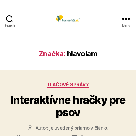
Search
Menu
Humanisti.sk
Značka:
hlavolam
Kategórie
TLAČOVÉ SPRÁVY
Interaktívne hračky pre
psov
Autor:
je uvedený priamo v článku
Autor
článku