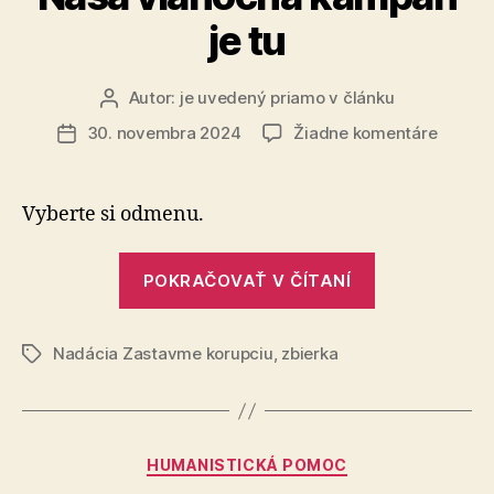
je tu
Autor:
je uvedený priamo v článku
Autor
článku
na
30. novembra 2024
Žiadne komentáre
Dátum
Naša
článku
vianoč
kampa
Vyberte si odmenu.
je
tu
„Naša
POKRAČOVAŤ V ČÍTANÍ
vianočná
kampaň
Nadácia Zastavme korupciu
,
zbierka
je
Značky
tu“
Kategórie
HUMANISTICKÁ POMOC