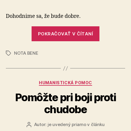
Koniec,
článku
pri
ktorom
Dohodnime sa, že bude dobre.
nie
ste
„Koniec,
sami
POKRAČOVAŤ V ČÍTANÍ
pri
ktorom
NOTA BENE
nie
Značky
ste
sami“
Kategórie
HUMANISTICKÁ POMOC
Pomôžte pri boji proti
chudobe
Autor:
je uvedený priamo v článku
Autor