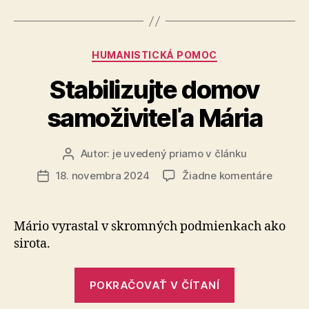
Kategórie
HUMANISTICKÁ POMOC
Stabilizujte domov
samoživiteľa Mária
Autor:
je uvedený priamo v článku
Autor
článku
na
18. novembra 2024
Žiadne komentáre
Dátum
Stabiliz
článku
domov
samoživ
Mário vyrastal v skromných pod­mien­kach ako
Mária
si­ro­ta.
„Stabilizujte
POKRAČOVAŤ V ČÍTANÍ
domov