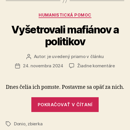
života?“
Kategórie
HUMANISTICKÁ POMOC
Vyšetrovali mafiánov a
politikov
Autor:
je uvedený priamo v článku
Autor
článku
na
24. novembra 2024
Žiadne komentáre
Dátum
Vyšetro
článku
mafián
a
Dnes čelia ich pomste. Postavme sa opäť za nich.
politiko
„Vyšetrovali
POKRAČOVAŤ V ČÍTANÍ
mafiánov
a
Donio
,
zbierka
politikov“
Značky