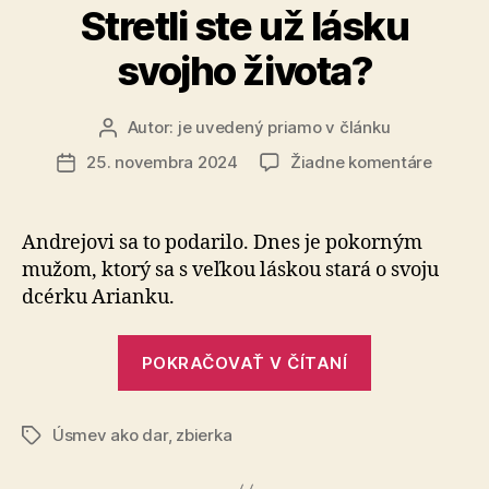
Stretli ste už lásku
svojho života?
Autor:
je uvedený priamo v článku
Autor
článku
na
25. novembra 2024
Žiadne komentáre
Dátum
Stretli
článku
ste
už
Andrejovi sa to podarilo. Dnes je pokorným
lásku
mužom, ktorý sa s veľ­kou láskou sta­rá o svo­ju
svojho
dcérku Arianku.
života?
„Stretli
POKRAČOVAŤ V ČÍTANÍ
ste
už
Úsmev ako dar
,
zbierka
lásku
Značky
svojho