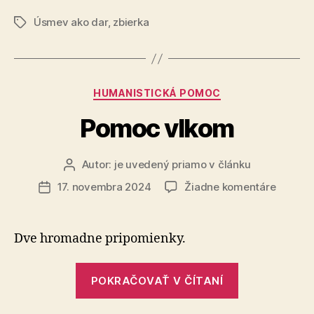
samoživiteľa
Úsmev ako dar
,
zbierka
Mária“
Značky
Kategórie
HUMANISTICKÁ POMOC
Pomoc vlkom
Autor:
je uvedený priamo v článku
Autor
článku
na
17. novembra 2024
Žiadne komentáre
Dátum
Pomoc
článku
vlkom
Dve hromadne pripomienky.
„Pomoc
POKRAČOVAŤ V ČÍTANÍ
vlkom“