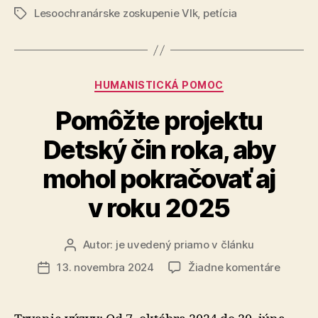
Lesoochranárske zoskupenie Vlk
,
petícia
Značky
Kategórie
HUMANISTICKÁ POMOC
Pomôžte projektu
Detský čin roka, aby
mohol pokračovať aj
v roku 2025
Autor:
je uvedený priamo v článku
Autor
článku
na
13. novembra 2024
Žiadne komentáre
Dátum
Pomôžt
článku
projekt
Detský