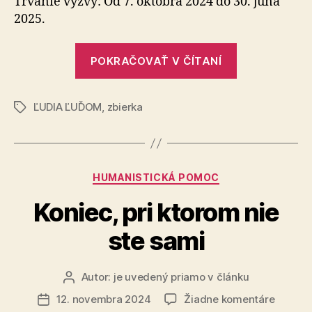
Trvanie výzvy: Od 7. októbra 2024 do 30. júna
čin
2025.
roka,
aby
„Pomôžte
mohol
POKRAČOVAŤ V ČÍTANÍ
projektu
pokrač
aj
Detský
v roku
ĽUDIA ĽUĎOM
,
zbierka
čin
Značky
2025
roka,
aby
mohol
Kategórie
HUMANISTICKÁ POMOC
pokračovať
aj
Koniec, pri ktorom nie
v roku
ste sami
2025“
Autor:
je uvedený priamo v článku
Autor
článku
na
12. novembra 2024
Žiadne komentáre
Dátum