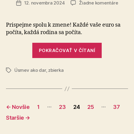
článku
na
12. novembra 2024
Žiadne komentáre
Dátum
Pomôžt
článku
pri
boji
Prispejme spolu k zmene! Každé vaše euro sa
proti
počíta, každá rodina sa počíta.
chudob
„Pomôžte
POKRAČOVAŤ V ČÍTANÍ
pri
boji
Úsmev ako dar
,
zbierka
proti
Značky
chudobe“
Stránkovanie
…
…
←
Novšie
1
23
24
25
37
príspevkov
Staršie
→