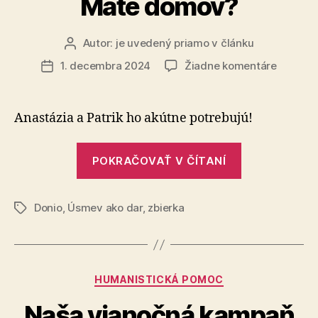
Máte domov?
Autor:
je uvedený priamo v článku
Autor
článku
na
1. decembra 2024
Žiadne komentáre
Dátum
Máte
článku
domov?
Anastázia a Patrik ho akútne potrebujú!
„Máte
POKRAČOVAŤ V ČÍTANÍ
domov?“
Donio
,
Úsmev ako dar
,
zbierka
Značky
Kategórie
HUMANISTICKÁ POMOC
Naša vianočná kampaň