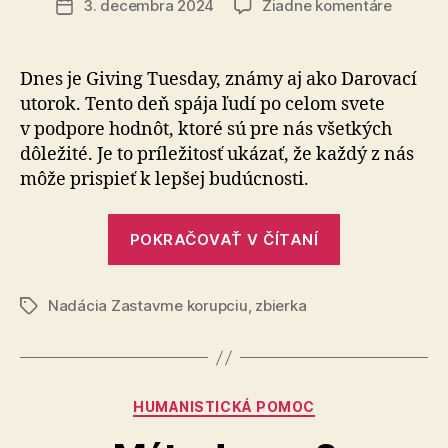
na
3. decembra 2024
Žiadne komentáre
Dátum
3.
článku
decemb
–
Dnes je Giving Tuesday, známy aj ako Darovací
Deň
utorok. Tento deň spája ľudí po celom svete
darovan
v podpore hodnôt, ktoré sú pre nás všetkých
dôležité. Je to príležitosť ukázať, že každý z nás
môže prispieť k lepšej budúcnosti.
„3.
POKRAČOVAŤ V ČÍTANÍ
december
–
Nadácia Zastavme korupciu
,
zbierka
Deň
Značky
darovania“
Kategórie
HUMANISTICKÁ POMOC