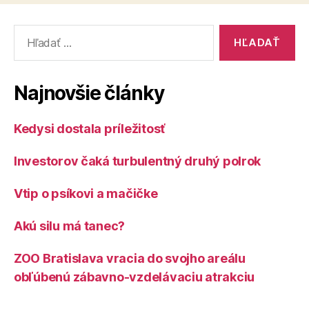
Vyhľadať:
Najnovšie články
Kedysi dostala príležitosť
Investorov čaká turbulentný druhý polrok
Vtip o psíkovi a mačičke
Akú silu má tanec?
ZOO Bratislava vracia do svojho areálu
obľúbenú zábavno-vzdelávaciu atrakciu