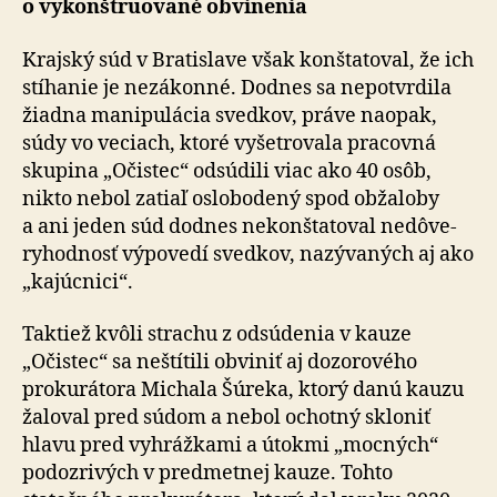
o vy­kon­štru­o­va­né ob­vi­ne­nia
Krajský súd v Bratislave však konštatoval, že ich
stíhanie je ne­zá­kon­né. Dodnes sa nepotvrdila
žiadna manipulácia svedkov, práve naopak,
súdy vo veciach, ktoré vyšetrovala pracovná
skupina „Očistec“ odsúdili viac ako 40 osôb,
nikto nebol zatiaľ oslobodený spod obžaloby
a ani jeden súd dodnes nekonštatoval ne­dô­ve­
ry­hod­nosť výpovedí svedkov, nazývaných aj ako
„kajúcnici“.
Taktiež kvôli strachu z odsúdenia v kauze
„Očistec“ sa neštítili obviniť aj dozorového
prokurátora Michala Šúreka, ktorý danú kauzu
žaloval pred súdom a nebol ochotný skloniť
hlavu pred vyhrážkami a útokmi „mocných“
podozrivých v predmetnej kauze. Tohto