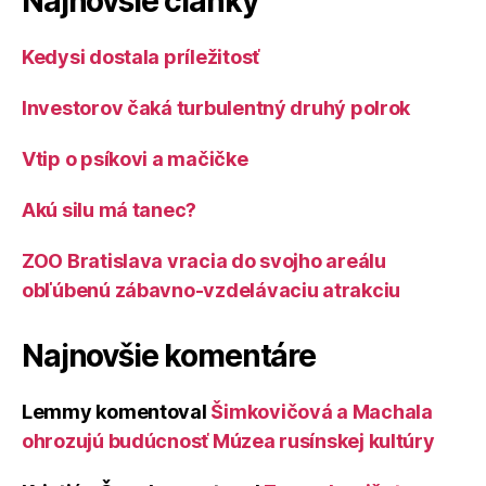
Najnovšie články
Kedysi dostala príležitosť
Investorov čaká turbulentný druhý polrok
Vtip o psíkovi a mačičke
Akú silu má tanec?
ZOO Bratislava vracia do svojho areálu
obľúbenú zábavno-vzdelávaciu atrakciu
Najnovšie komentáre
Lemmy
komentoval
Šimkovičová a Machala
ohrozujú budúcnosť Múzea rusínskej kultúry