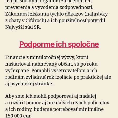
ich príslušným orgánom za účelom ich
preverenia a vyvodenia zodpovednosti.
Zákonnosť získania týchto dôkazov (nahrávky
z chaty v Čifároch) a ich po­u­ži­teľ­nosť potvrdil
Naj­vyšší súd SR.
Podporme ich spoločne
Financie z minuloročnej výzvy, ktorú
naštartoval nahnevaný občan, sú po roku
vyčerpané. Pomohli vyšetrovateľom a ich
rodinám zvládnuť rok izolácie po praktickej ale
aj psychickej stránke.
Aby sme ich mohli podporovať aj naďalej
a rozšíriť pomoc aj pre ďalších dvoch policajtov
a ich rodiny, budeme potre­bo­vať mi­ni­mál­ne
150 000 eur.