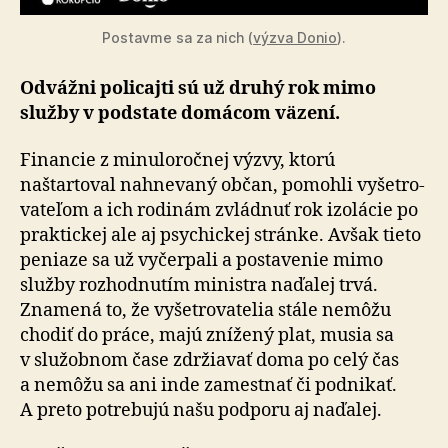
Postavme sa za nich (
výzva Donio
).
Odvážni policajti sú už druhý rok mimo
služby v pod­state do­má­com vä­ze­ní.
Financie z minuloročnej výzvy, ktorú
naštartoval nahne­va­ný občan, po­mohli vy­šetro­
va­te­ľom a ich rodinám zvládnuť rok izolácie po
praktickej ale aj psychickej stránke. Avšak tieto
peniaze sa už vyčerpali a posta­ve­nie mimo
služby rozhodnutím ministra naďalej trvá.
Znamená to, že vyšetrovatelia stále nemôžu
chodiť do práce, majú znížený plat, musia sa
v služobnom čase zdržiavať doma po celý čas
a nemôžu sa ani inde zamestnať či podnikať.
A preto potrebujú našu podporu aj naďalej.