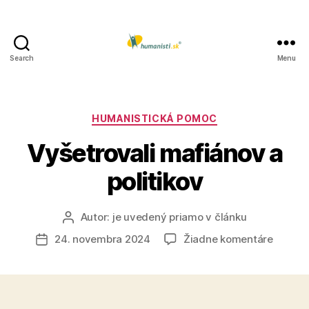
Search
Menu
Humanisti.sk
Kategórie
HUMANISTICKÁ POMOC
Vyšetrovali mafiánov a
politikov
Autor:
je uvedený priamo v článku
Autor
článku
na
24. novembra 2024
Žiadne komentáre
Dátum
Vyšetro
článku
mafián
a
politiko