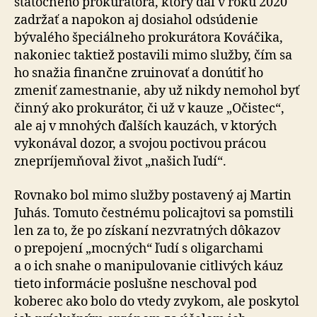
statočného prokurátora, ktorý dal v roku 2020
zadržať a napokon aj dosiahol odsúdenie
bývalého špeciálneho prokurátora Kováčika,
nakoniec taktiež postavili mimo služby, čím sa
ho snažia finančne zruinovať a donútiť ho
zmeniť zamestnanie, aby už nikdy nemohol byť
činný ako prokurátor, či už v kauze „Očistec“,
ale aj v mnohých ďalších kauzách, v ktorých
vykonával dozor, a svojou poctivou prácou
znepríjemňoval život „našich ľudí“.
Rovnako bol mimo služby postavený aj Martin
Juhás. Tomuto čestnému policajtovi sa pomstili
len za to, že po získaní nezvratných dôkazov
o pre­po­je­ní „mocných“ ľudí s oli­gar­cha­mi
a o ich snahe o manipulovanie citlivých káuz
tieto informácie poslušne neschoval pod
koberec ako bolo do vtedy zvykom, ale poskytol