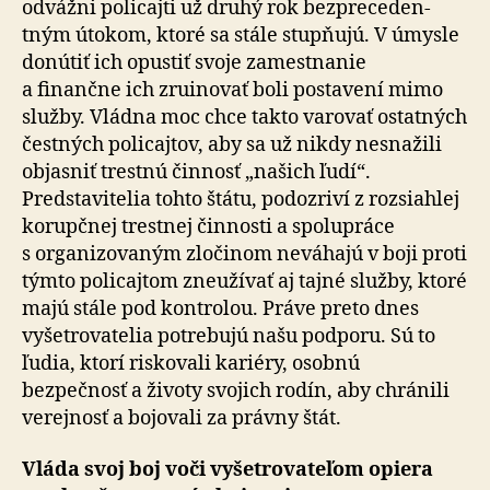
odvážni policajti už druhý rok bez­pre­ce­den­
tným útokom, ktoré sa stále stupňujú. V úmysle
donútiť ich opustiť svoje zamestnanie
a finančne ich zruinovať boli postavení mimo
služby. Vládna moc chce takto varovať ostatných
čestných policajtov, aby sa už nikdy nesnažili
objasniť trestnú činnosť „našich ľudí“.
Predstavitelia tohto štátu, podozriví z rozsiahlej
korupčnej trestnej činnosti a spolupráce
s organizovaným zločinom neváhajú v boji proti
týmto policajtom zneužívať aj tajné služby, ktoré
majú stále pod kontrolou. Práve preto dnes
vyšetrovatelia potrebujú našu podporu. Sú to
ľudia, ktorí riskovali kariéry, osobnú
bezpečnosť a životy svojich rodín, aby chránili
verejnosť a bojovali za právny štát.
Vláda svoj boj voči vyšetrovateľom opiera