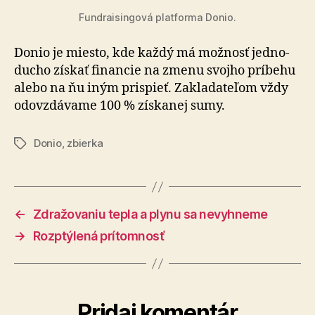
Fundraisingová platforma Donio.
Donio je miesto, kde každý má možnosť jed­no­
du­cho získať financie na zme­nu svojho príbehu
alebo na ňu iným prispieť. Zakla­da­te­ľom vždy
odo­vzdá­vame 100 % získa­nej sumy.
Donio
,
zbierka
Značky
←
Zdražovaniu tepla a plynu sa nevyhneme
→
Rozptýlená prítomnosť
Pridaj komentár