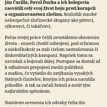
Ján Čurilla, Pavol Ďurka a ich kolegovia
zasvä­ti­li celý svoj život boju proti korupcii
a or­ga­ni­zo­va­né­mu zločinu.
Rozložili mnohé
nebezpečné zločinecké skupiny ako piťovci,
sýkorovci, či takáčovci.
Počas svojej práce čelili neustálemu ohrozeniu
života – museli chodiť ozbrojení, pod ochranou
a niekoľkokrát sa stali cieľom zastrašovania či
diskreditačných kampaní. Napriek tomu sa
nevzdali a bojovali ďalej. Postupne sa dostali až
k odha­le­niu pre­po­je­ní medzi politikmi
a mafiou, čo vyústilo do zatýkania vysokých
štátnych činiteľov, ktorým ich práca narušila
pohodlie. A tak sa začali brániť a mstiť tým
najhrubším spôsobom.
Namiesto ocenenia ich odvahy čelia títo