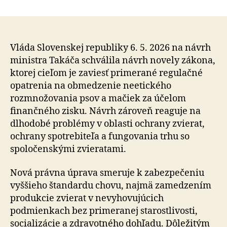
Stop
množiarňam:
vláda
schválila
prelomový
Vláda Slovenskej republiky 6. 5. 2026 na návrh
návrh
ministra Takáča schválila návrh novely zákona,
novely
ktorej cieľom je zaviesť primerané regulačné
zákona
opatrenia na obmedzenie neetického
na
rozmnožovania psov a mačiek za účelom
ochranu
finančného zisku. Návrh zároveň reaguje na
zvierat
dlhodobé problémy v oblasti ochrany zvierat,
ochrany spotrebiteľa a fungovania trhu so
spoločenskými zvieratami.
Nová právna úprava smeruje k zabezpečeniu
vyššieho štandardu chovu, najmä zamedzením
produkcie zvierat v nevyhovujúcich
podmienkach bez primeranej sta­ros­tli­vos­ti,
socializácie a zdravotného dohľadu. Dôležitým