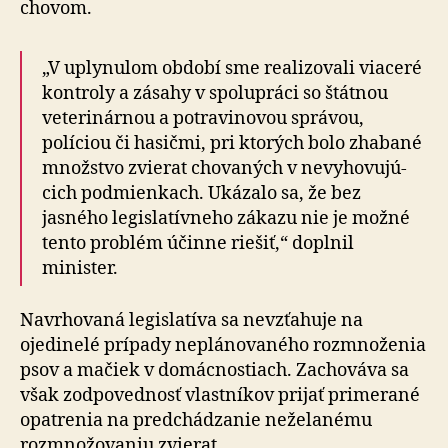
chovom.
„V uplynulom období sme realizovali viaceré
kontroly a zásahy v spolupráci so štátnou
veterinárnou a po­tra­vi­no­vou správou,
políciou či hasičmi, pri ktorých bolo zhabané
množstvo zvierat chovaných v ne­vy­ho­vu­jú­
cich podmienkach. Ukázalo sa, že bez
jasného le­gis­la­tív­ne­ho zákazu nie je možné
tento problém účinne riešiť,“ doplnil
minister.
Navrhovaná legislatíva sa nevzťahuje na
ojedinelé prípady neplánovaného rozmnoženia
psov a mačiek v domácnostiach. Zachováva sa
však zodpovednosť vlastníkov prijať primerané
opatrenia na predchádzanie neželanému
rozmnožovaniu zvierat.