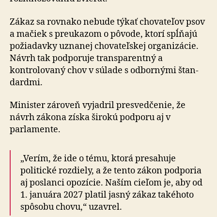
Zákaz sa rovnako nebude týkať chovateľov psov
a mačiek s preukazom o pôvode, ktorí spĺňajú
požiadavky uznanej chovateľskej organizácie.
Návrh tak podporuje trans­pa­ren­tný a
kontrolovaný chov v súlade s odbornými štan­
dar­dmi.
Minister zároveň vyjadril presvedčenie, že
návrh zákona získa širokú podporu aj v
parlamente.
„Verím, že ide o tému, ktorá presahuje
politické rozdiely, a že tento zákon podporia
aj poslanci opozície. Naším cieľom je, aby od
1. januára 2027 platil jasný zákaz ta­ké­ho­to
spôsobu chovu,“ uzavrel.