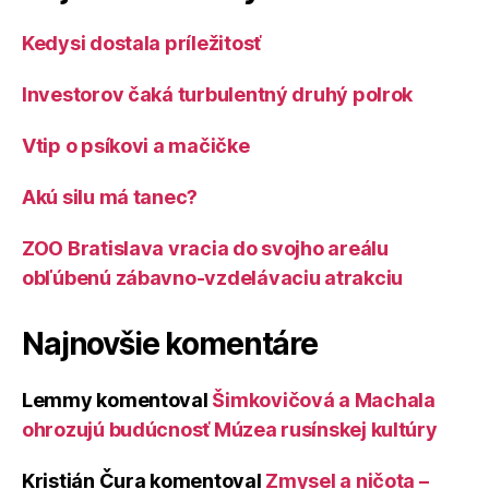
Kedysi dostala príležitosť
Investorov čaká turbulentný druhý polrok
Vtip o psíkovi a mačičke
Akú silu má tanec?
ZOO Bratislava vracia do svojho areálu
obľúbenú zábavno-vzdelávaciu atrakciu
Najnovšie komentáre
Lemmy
komentoval
Šimkovičová a Machala
ohrozujú budúcnosť Múzea rusínskej kultúry
Kristián Čura
komentoval
Zmysel a ničota –