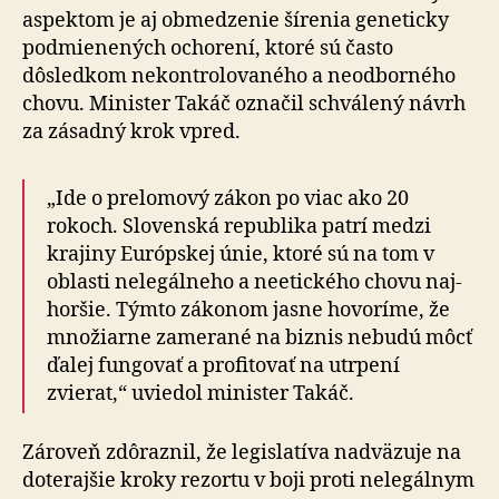
aspektom je aj obmedzenie šírenia geneticky
pod­mie­ne­ných ochorení, ktoré sú často
dôsledkom ne­kon­tro­lo­va­né­ho a neodborného
chovu. Minister Takáč označil schvá­le­ný návrh
za zásadný krok vpred.
„Ide o prelomový zákon po viac ako 20
rokoch. Slo­ven­ská republika patrí medzi
krajiny Európskej únie, ktoré sú na tom v
oblasti nelegálneho a neetického chovu naj­
hor­šie. Týmto zákonom jasne hovoríme, že
množiarne zamerané na biznis nebudú môcť
ďalej fungovať a pro­fi­to­vať na utrpení
zvierat,“ uviedol minister Takáč.
Zároveň zdôraznil, že legislatíva nadväzuje na
doterajšie kroky rezortu v boji proti nelegálnym