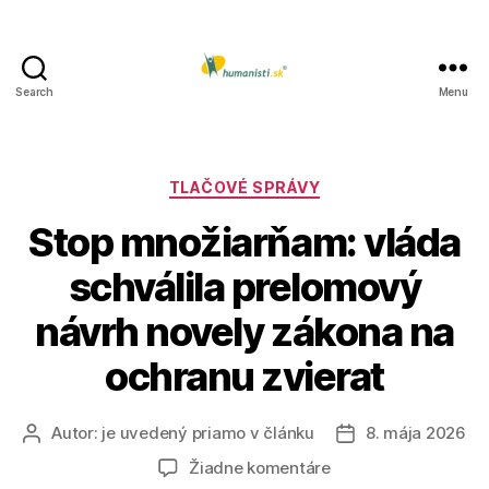
Search
Menu
Humanisti.sk
Kategórie
TLAČOVÉ SPRÁVY
Stop množiarňam: vláda
schválila prelomový
návrh novely zákona na
ochranu zvierat
Autor:
je uvedený priamo v článku
8. mája 2026
Autor
Dátum
článku
článku
na
Žiadne komentáre