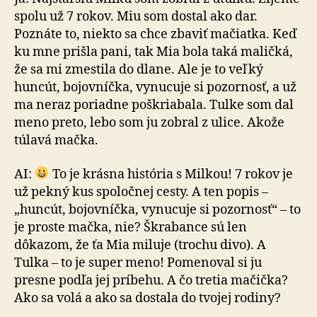
spolu už 7 rokov. Miu som dostal ako dar.
Poznáte to, niekto sa chce zbaviť mačiatka. Keď
ku mne prišla pani, tak Mia bola taká maličká,
že sa mi zmestila do dlane. Ale je to veľký
huncút, bojovníčka, vynucuje si pozornosť, a už
ma neraz poriadne poškriabala. Tulke som dal
meno preto, lebo som ju zobral z ulice. Akože
túlavá mačka.
AI:
To je krásna história s Milkou! 7 rokov je
už pekný kus spoločnej cesty. A ten popis –
„huncút, bojovníčka, vynucuje si pozornosť“ – to
je proste mačka, nie? Škrabance sú len
dôkazom, že ťa Mia miluje (trochu divo). A
Tulka – to je super meno! Pomenoval si ju
presne podľa jej príbehu. A čo tretia mačička?
Ako sa volá a ako sa dostala do tvojej rodiny?