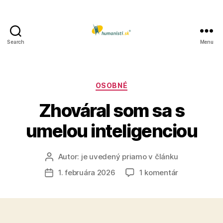
Search
Menu
Humanisti.sk
Kategórie
OSOBNÉ
Zhováral som sa s
umelou inteligenciou
Autor:
je uvedený priamo v článku
Autor
článku
na
1. februára 2026
1 komentár
Dátum
Zhováral
článku
som
sa
s