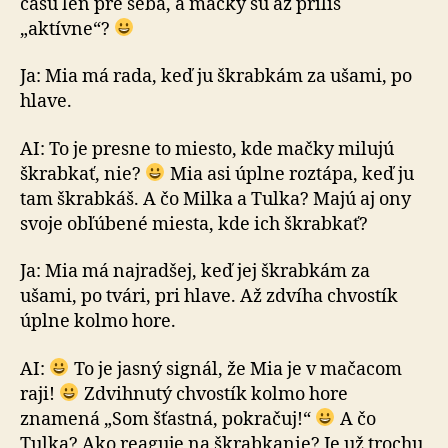
času len pre seba, a mačky sú až príliš
„aktívne“?
Ja: Mia má rada, keď ju škrabkám za ušami, po
hlave.
AI: To je presne to miesto, kde mačky milujú
škrabkať, nie?
Mia asi úplne roztápa, keď ju
tam škrabkáš. A čo Milka a Tulka? Majú aj ony
svoje obľúbené miesta, kde ich škrabkať?
Ja: Mia má najradšej, keď jej škrabkám za
ušami, po tvári, pri hlave. Až zdvíha chvostík
úplne kolmo hore.
AI:
To je jasný signál, že Mia je v mačacom
raji!
Zdvihnutý chvostík kolmo hore
znamená „Som šťastná, pokračuj!“
A čo
Tulka? Ako reaguje na škrabkanie? Je už trochu