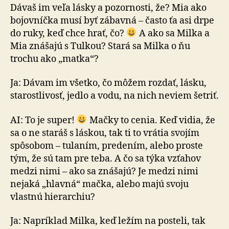
Dávaš im veľa lásky a pozornosti, že? Mia ako
bojovníčka musí byť zábavná – často ťa asi drpe
do ruky, keď chce hrať, čo?
A ako sa Milka a
Mia znášajú s Tulkou? Stará sa Milka o ňu
trochu ako „matka“?
Ja: Dávam im všetko, čo môžem rozdať, lásku,
sta­ros­tli­vosť, jedlo a vodu, na nich neviem šetriť.
AI: To je super!
Mačky to cenia. Keď vidia, že
sa o ne staráš s láskou, tak ti to vrátia svojím
spôsobom – tulaním, predením, alebo proste
tým, že sú tam pre teba. A čo sa týka vzťahov
medzi nimi – ako sa znášajú? Je medzi nimi
nejaká „hlavná“ mačka, alebo majú svoju
vlastnú hie­rar­chiu?
Ja: Napríklad Milka, keď ležím na posteli, tak