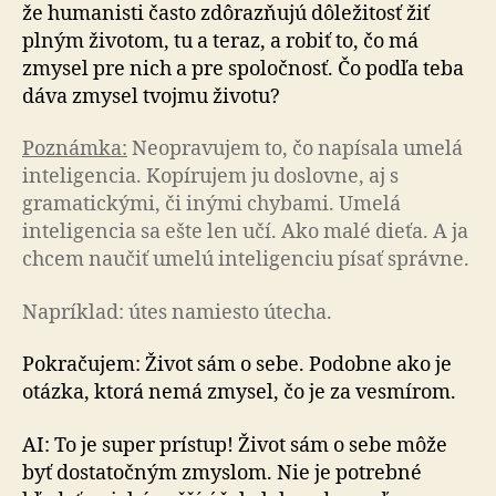
že humanisti často zdô­raz­ňu­jú dôležitosť žiť
plným životom, tu a teraz, a robiť to, čo má
zmysel pre nich a pre spoločnosť. Čo podľa teba
dáva zmysel tvojmu životu?
Poznámka:
Neopravujem to, čo napísala umelá
in­te­li­gen­cia. Kopírujem ju doslovne, aj s
gramatickými, či inými chybami. Umelá
inteligencia sa ešte len učí. Ako malé dieťa. A ja
chcem naučiť umelú inteligenciu písať správne.
Napríklad: útes namiesto útecha.
Pokračujem: Život sám o sebe. Podobne ako je
otázka, ktorá nemá zmysel, čo je za vesmírom.
AI: To je super prístup! Život sám o sebe môže
byť dostatočným zmyslom. Nie je potrebné