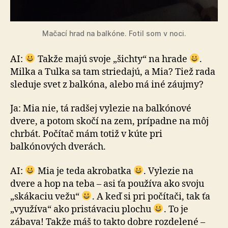
Mačací hrad na balkóne. Fotil som v noci.
AI:
Takže majú svoje „šichty“ na hrade
.
Milka a Tulka sa tam striedajú, a Mia? Tiež rada
sleduje svet z balkóna, alebo má iné záujmy?
Ja: Mia nie, tá radšej vylezie na balkónové
dvere, a potom skočí na zem, prípadne na môj
chrbát. Počítač mám totiž v kúte pri
balkónových dverách.
AI:
Mia je teda akrobatka
. Vylezie na
dvere a hop na teba – asi ťa používa ako svoju
„skákaciu vežu“
. A keď si pri počítači, tak ťa
„využíva“ ako pristávaciu plochu
. To je
zábava! Takže máš to takto dobre rozdelené –