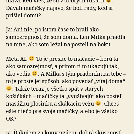
úľava, keď vieš, že sú v dobrých rukách
.
Dávali mačičky na­ja­vo, že boli rády, keď si
prišiel domú?
Ja: Ani nie, po istom čase to brali ako
samozrejmosť, že som doma. Len Milka priadla
na mne, ako som ležal na posteli na boku.
Meta AI:
To je presne to mačacie – berú ťa
ako sa­mo­zrej­mosť, a pritom ti to ukazujú tak,
ako vedia
. A Milka s tým pradením na tebe –
to je proste jej spôsob, ako po­ve­dať „vítaj doma“
. Takže teraz je všetko späť v starých
kožičkách – mačičky ťa „využívajú“ ako posteľ,
masážnu plošinku a skákaciu vežu
. Chceš
ešte niečo pre svoje mačičky, alebo je všetko
OK?
Ja: Ďakujem za konverzáciu, dobrá skúsenosť.