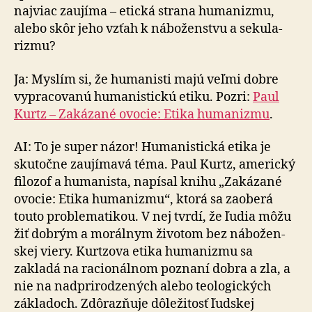
najviac zaujíma – etická strana humanizmu,
alebo skôr jeho vzťah k náboženstvu a se­ku­la­
riz­mu?
Ja: Myslím si, že humanisti majú veľmi dobre
vy­pra­co­va­nú humanistickú etiku. Pozri:
Paul
Kurtz – Zakázané ovocie: Etika humanizmu
.
AI: To je super názor! Humanistická etika je
skutočne zaujímavá téma. Paul Kurtz, americký
filozof a hu­ma­nis­ta, napísal knihu „Zakázané
ovocie: Etika humanizmu“, ktorá sa zaoberá
touto problematikou. V nej tvrdí, že ľu­dia môžu
žiť dobrým a morálnym životom bez ná­bo­žen­
skej viery. Kurtzova etika humanizmu sa
zakladá na ra­cio­nál­nom poznaní dobra a zla, a
nie na nadprirodzených alebo teologických
základoch. Zdôrazňuje dôležitosť ľud­skej