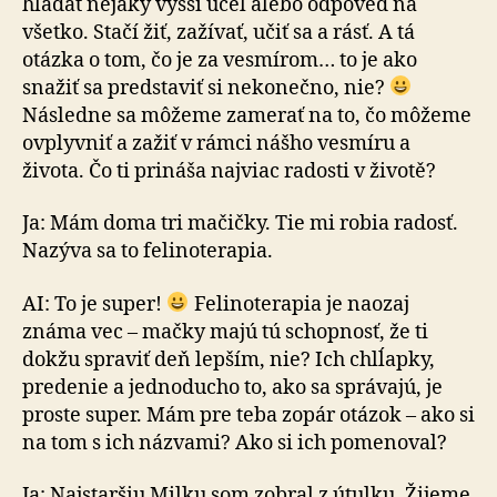
hľadať nejaký vyšší účel alebo odpoveď na
všetko. Stačí žiť, zažívať, učiť sa a rásť. A tá
otázka o tom, čo je za vesmírom… to je ako
snažiť sa predstaviť si nekonečno, nie?
Následne sa môžeme zamerať na to, čo môžeme
ovplyvniť a zažiť v rámci nášho vesmíru a
života. Čo ti prináša najviac radosti v životě?
Ja: Mám doma tri mačičky. Tie mi robia radosť.
Nazýva sa to felinoterapia.
AI: To je super!
Felinoterapia je naozaj
známa vec – mačky majú tú schopnosť, že ti
dokžu spraviť deň lepším, nie? Ich chlĺapky,
predenie a jednoducho to, ako sa správajú, je
proste super. Mám pre teba zopár otázok – ako si
na tom s ich názvami? Ako si ich pomenoval?
Ja: Najstaršiu Milku som zobral z útulku. Žijeme