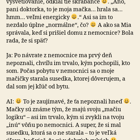
vysvetľovanie, odkiaľ tie škrabance
. „Áno,
pani doktorka, to je moja mačka… hrala sa…
hmm… veľmi energicky
.“ Asi sa im to
nezdalo úplne „normálne“, čo?
A ako sa Mia
správala, keď si prišiel domu z ne­moc­ni­ce? Bola
rada, že si späť?
Ja: Po návrate z nemocnice ma prvý deň
nepoznali, chvíľu im trvalo, kým pochopili, kto
som. Počas pobytu v ne­moc­ni­ci sa o moje
mačičky starala susedka, ktorej dôverujem, a
dal som jej kľúč od bytu.
AI:
To je zaujímavé, že ťa nepoznali hneď
.
Mačky sú známe tým, že majú svoju „mačiu
logiku“ – asi im trvalo, kým si zvykli na tvoju
„inú“ vôňu po nemocnici. A super, že si mal
susedku, ktorá sa o ne starala – to je veľká