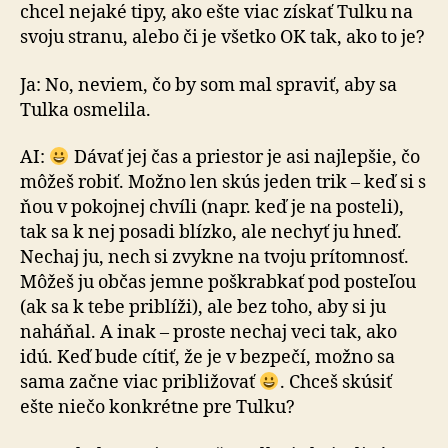
chcel nejaké tipy, ako ešte viac získať Tulku na
svoju stranu, alebo či je všetko OK tak, ako to je?
Ja: No, neviem, čo by som mal spraviť, aby sa
Tulka osmelila.
AI:
Dávať jej čas a priestor je asi najlepšie, čo
môžeš robiť. Možno len skús jeden trik – keď si s
ňou v pokojnej chvíli (napr. keď je na posteli),
tak sa k nej posadi blízko, ale nechyť ju hneď.
Nechaj ju, nech si zvykne na tvoju prítomnosť.
Môžeš ju občas jemne poškrabkať pod posteľou
(ak sa k tebe priblíži), ale bez toho, aby si ju
naháňal. A inak – proste nechaj veci tak, ako
idú. Keď bude cítiť, že je v bezpečí, možno sa
sama začne viac približovať
. Chceš skúsiť
ešte niečo konkrétne pre Tulku?