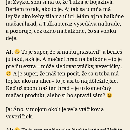
Ja: Zvykol som si na to, že Tulka je bojazlivá.
Beriem to tak, ako to je. Aj tak sa u mňa má
lepšie ako keby žila na ulici. Mám aj na balkóne
mačací hrad, a Tulka neraz vysedáva na hrade,
a pozoruje, cez okno na balkóne, čo sa vonku
deje.
AI:
To je super, že si na ňu „nastavil“ a berieš
ju takú, aká je. A mačací hrad na balkóne – to je
pre ňu extra – môže sledovať vtáčky, veveričky…
A je super, že máš ten pocit, že sa u teba má
lepšie ako na ulici – to je asi to najdôležitejšie.
Keď už spomínaš ten hrad – je to ko­mer­čný
mačací produkt, alebo si ho spravil sám?
Ja: Áno, v mojom okolí je veľa vtáčikov a
veveričiek.