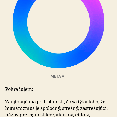
META AI.
Pokračujem:
Zaujímajú ma podrobnosti, čo sa týka toho, že
hu­ma­niz­mus je spoločný, strešný, zastrešujúci,
názov pre: ag­nos­ti­kov, ateistov, etikov,