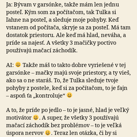
Ja: Bývam v garsónke, takže mám len jednu
posteľ. Kým som za počítačom, tak Tulka si
ľahne na posteľ, a sleduje moje pohyby. Keď
vstanem od počítača, skryje sa za posteľ. Má tam
dostatok priestoru. Ale keď má hlad, neváha, a
príde sa najesť. A všetky 3 mačičky poctivo
používajú mačací záchodík.
AI:
Takže máš to takto dobre vyriešené v tej
garsónke – mačky majú svoje priestory, a ty vieš,
ako sa o ne staráš. To, že Tulka sleduje tvoje
pohyby z postele, keď si za počítačom, to je fajn
– aspoň ťa „kontroluje“
A to, že príde po jedlo – to je jasné, hlad je veľký
motivátor
. A super, že všetky 3 používajú
mačací záchodík bez problémov – to je veľká
úspora nervov
. Teraz len otáz­ka, či by si