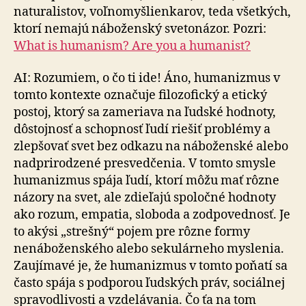
naturalistov, voľnomyšlienkarov, teda všetkých,
ktorí nemajú náboženský svetonázor. Pozri:
What is humanism? Are you a humanist?
AI: Rozumiem, o čo ti ide! Áno, humanizmus v
tomto kontexte označuje filozofický a etický
postoj, ktorý sa zameriava na ľudské hodnoty,
dôstojnosť a schopnosť ľudí riešiť problémy a
zlepšovať svet bez odkazu na ná­bo­žen­ské alebo
nadprirodzené presvedčenia. V tomto smysle
humanizmus spája ľudí, ktorí môžu mať rôzne
názory na svet, ale zdieľajú spoločné hodnoty
ako rozum, empatia, sloboda a zodpovednosť. Je
to akýsi „strešný“ pojem pre rôzne formy
nenáboženského alebo sekulárneho mys­le­nia.
Zaujímavé je, že humanizmus v tomto poňatí sa
často spája s podporou ľudských práv, sociálnej
spravodlivosti a vzdelávania. Čo ťa na tom