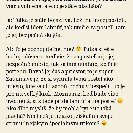
viac uvolnená, alebo je stále plachšia?
Ja: Tulka je stále bojazlivá. Leží na mojej posteli,
ale keď si idem ľahnúť, tak utečie za posteľ. Tam
je jej bezpečná skrýša.
AI: To je pochopiteľné, nie?
Tulka si ešte
buduje dô­ve­ru. Keď vie, že za posteľou je jej
bezpečné miesto, tak sa tam utiahne, keď cíti
potrebu. Dávaš jej čas a priestor, to je super.
Zaujímavé je, že si vybrala tvoju posteľ ako
miesto, kde sa cíti aspoň trochu v bezpečí – to je
pre ňu veľký krok. Možno raz, keď bude viac
uvolnená, si k tebe príde ľahnúť aj na posteľ
.
Ako dlho myslíš, že by mohla byť ešte taká
plachá? Nechceš ju nejako „získať na svoju
stranu“ nejakým špeciálnym trikom?