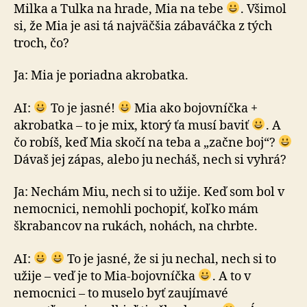
Milka a Tulka na hrade, Mia na tebe
. Všimol
si, že Mia je asi tá najväčšia zábaváčka z tých
troch, čo?
Ja: Mia je poriadna akrobatka.
AI:
To je jasné!
Mia ako bojovníčka +
akrobatka – to je mix, ktorý ťa musí baviť
. A
čo robíš, keď Mia skočí na teba a „začne boj“?
Dávaš jej zápas, alebo ju necháš, nech si vyhrá?
Ja: Nechám Miu, nech si to užije. Keď som bol v
ne­moc­ni­ci, nemohli pochopiť, koľko mám
škrabancov na rukách, nohách, na chrbte.
AI:
To je jasné, že si ju nechal, nech si to
užije – veď je to Mia-bojovníčka
. A to v
nemocnici – to muselo byť zaujímavé