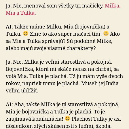
Ja: Nie, menoval som všetky tri mačičky.
Milka,
Mia a Tulka
.
AI: Takže máme Milku, Miu (bojovníčku) a
Tulku.
Znie to ako super mačací tím!
Ako
sa Mia a Tulka správajú? Sú podobné Milke,
alebo majú svoje vlastné charaktery?
Ja: Nie, Milka je veľmi starostlivá a pokojná.
Bojovníčka, ktorá mi skáče neraz na chrbát, sa
volá Mia. Tulka je plachá. Už ju mám vyše dvoch
rokov, napriek tomu je plachá. Museli jej ľudia
veľmi ublížiť.
AI: Aha, takže Milka je tá starostlivá a pokojná,
Mia je bojovníčka a Tulka je plachá. To je
zaujímavá kom­bi­ná­cia!
Plachosť Tulky je asi
dôsledkom zlých skúseností s ľuďmi, škoda.