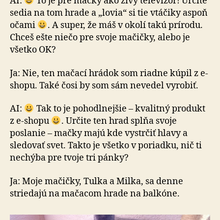
AI:
To je pre mačky ako živý televízor! Určite
sedia na tom hrade a „lovia“ si tie vtáčiky aspoň
očami
. A super, že máš v okolí takú prírodu.
Chceš ešte niečo pre svoje mačičky, alebo je
všetko OK?
Ja: Nie, ten mačací hrádok som riadne kúpil z e-
shopu. Také čosi by som sám nevedel vyrobiť.
AI:
Tak to je pohodlnejšie – kvalitný produkt
z e-shopu
. Určite ten hrad splňa svoje
poslanie – mačky majú kde vystrčiť hlavy a
sledovať svet. Takto je všetko v poriadku, nič ti
nechýba pre tvoje tri pánky?
Ja: Moje mačičky, Tulka a Milka, sa denne
striedajú na ma­ča­com hrade na balkóne.