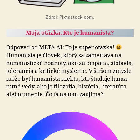
Zdroj:
Pixtastock.com
.
Moja otázka: Kto je humanista?
Odpoveď od META AI: To je super otázka!
Humanista je človek, ktorý sa zameriava na
humanistické hodnoty, ako sú empatia, sloboda,
tolerancia a kritické myslenie. V šir­šom zmysle
môže byť humanista niekto, kto študuje hu­ma­
nit­né vedy, ako je filozofia, história, literatúra
alebo umenie. Čo ťa na tom zaujíma?