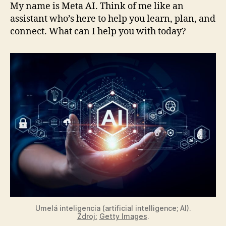
umelou
My name is Meta AI. Think of me like an
inteligencio
assistant who’s here to help you learn, plan, and
connect. What can I help you with today?
Umelá inteligencia (artificial intelligence; AI).
Zdroj:
Getty Images
.