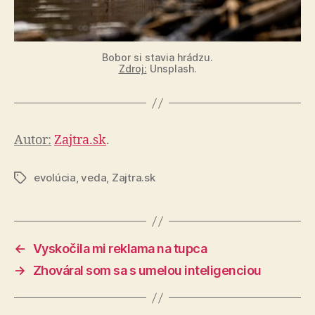
Bobor si stavia hrádzu.
Zdroj:
Unsplash.
Autor:
Zajtra.sk
.
evolúcia
,
veda
,
Zajtra.sk
Značky
←
Vyskočila mi reklama na tupca
→
Zhováral som sa s umelou inteligenciou