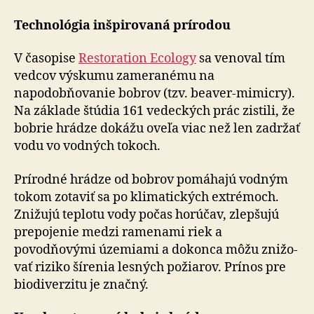
Technológia inšpirovaná prírodou
V časopise
Restoration Ecology
sa venoval tím
vedcov výskumu zameranému na
napodobňovanie bobrov (tzv. beaver-mimicry).
Na základe štúdia 161 vedeckých prác zistili, že
bobrie hrádze dokážu oveľa viac než len zadržať
vodu vo vodných tokoch.
Prírodné hrádze od bobrov pomáhajú vodným
tokom zotaviť sa po klimatických extrémoch.
Znižujú teplotu vody počas horúčav, zlepšujú
prepojenie medzi ra­me­na­mi riek a
povodňovými územiami a dokonca môžu zni­žo­
vať riziko šírenia lesných požiarov. Prínos pre
bio­di­ver­zi­tu je značný.