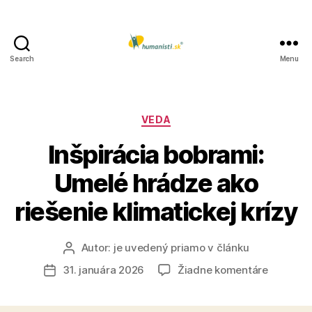
Search
Menu
Humanisti.sk
Kategórie
VEDA
Inšpirácia bobrami:
Umelé hrádze ako
riešenie klimatickej krízy
Autor:
je uvedený priamo v článku
Autor
článku
na
31. januára 2026
Žiadne komentáre
Dátum
Inšpiráci
článku
bobrami: