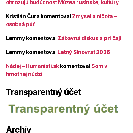
ohrozujú budúcnosť Múzea rusínskej kultúry
Kristián Čura
komentoval
Zmysel a ničota –
osobná púť
Lemmy
komentoval
Zábavná diskusia pri čaji
Lemmy
komentoval
Letný Slnovrat 2026
Nádej – Humanisti.sk
komentoval
Som v
hmotnej núdzi
Transparentný účet
Archív