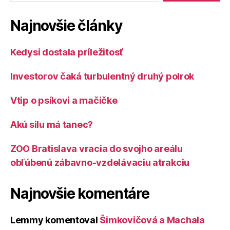
Najnovšie články
Kedysi dostala príležitosť
Investorov čaká turbulentný druhý polrok
Vtip o psíkovi a mačičke
Akú silu má tanec?
ZOO Bratislava vracia do svojho areálu
obľúbenú zábavno-vzdelávaciu atrakciu
Najnovšie komentáre
Lemmy
komentoval
Šimkovičová a Machala