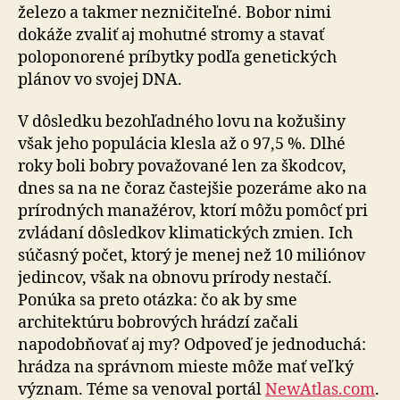
železo a takmer nezničiteľné. Bobor nimi
dokáže zvaliť aj mohutné stromy a stavať
poloponorené príbytky podľa genetických
plánov vo svo­jej DNA.
V dôsledku bezohľadného lovu na kožušiny
však jeho populácia klesla až o 97,5 %. Dlhé
roky boli bobry po­va­žo­va­né len za škodcov,
dnes sa na ne čoraz častejšie po­ze­rá­me ako na
prírodných manažérov, ktorí môžu pomôcť pri
zvládaní dôsledkov klimatických zmien. Ich
súčasný po­čet, ktorý je menej než 10 miliónov
jedincov, však na ob­no­vu prírody nestačí.
Ponúka sa preto otázka: čo ak by sme
architektúru bobrových hrádzí začali
napodobňovať aj my? Odpoveď je jednoduchá:
hrádza na správnom mieste môže mať veľký
význam. Téme sa venoval portál
NewAtlas.com
.