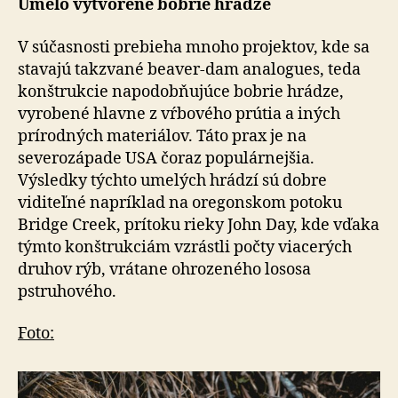
Umelo vytvorené bobrie hrádze
V súčasnosti prebieha mnoho projektov, kde sa
stavajú takzvané beaver-dam analogues, teda
konštrukcie na­po­dob­ňu­jú­ce bobrie hrádze,
vyrobené hlavne z vŕbového prútia a iných
prírodných materiálov. Táto prax je na
severozápade USA čoraz populárnejšia.
Výsledky týchto umelých hrádzí sú dobre
viditeľné napríklad na ore­gon­skom potoku
Bridge Creek, prítoku rieky John Day, kde vďaka
týmto konštrukciám vzrástli počty viacerých
dru­hov rýb, vrátane ohrozeného lososa
pstruhového.
Foto: