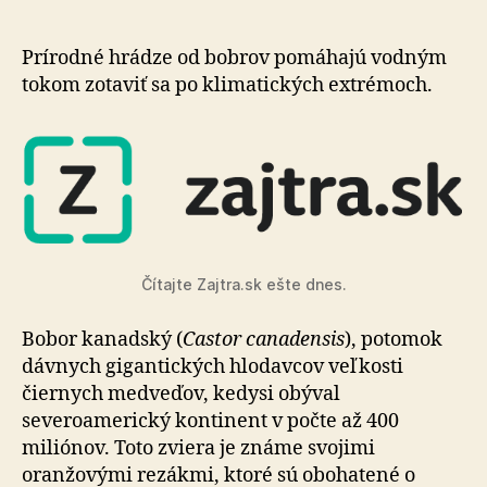
Umelé
hrádze
ako
Prírodné hrádze od bobrov pomáhajú vodným
riešenie
tokom zo­ta­viť sa po klimatických extrémoch.
klimatick
krízy
Čítajte Zajtra.sk ešte dnes.
Bobor kanadský (
Castor canadensis
), potomok
dávnych gigantických hlodavcov veľkosti
čiernych medveďov, kedysi obýval
severoamerický kontinent v počte až 400
miliónov. Toto zviera je známe svojimi
oranžovými re­zák­mi, ktoré sú obohatené o