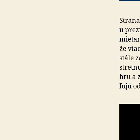
Strana
u prez
mie­ta
že via
stále 
stretn
hru a 
ľu­jú 