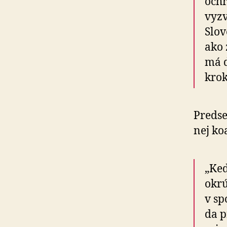
ochr
vyzv
Slov
ako 
má d
krok
Predse
nej koa
„Keď
okrú
v sp
da p