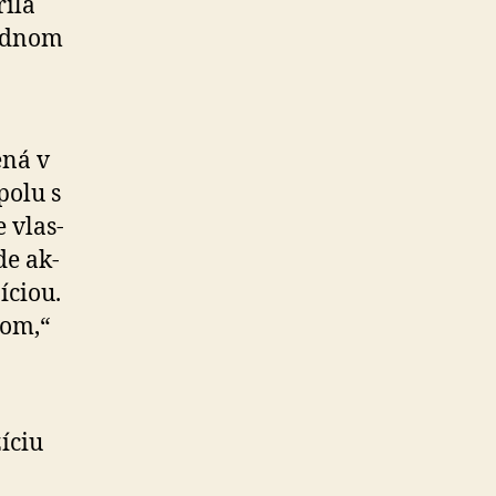
rila
padnom
ená v
polu s
 vlas­
de ak­
­ciou.
rom,“
íciu