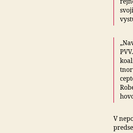
rej­
svoj
vyst
„Nav
PVV.
koal
tno­
cep­
Robe
hovo
V nepo
predse