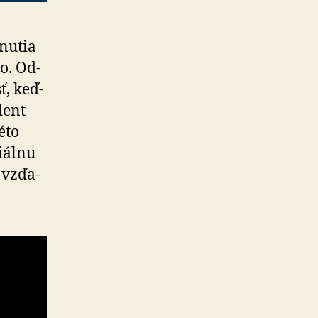
tnutia
o. Od­
ť, keď­
dent
éto
iálnu
 vzďa­