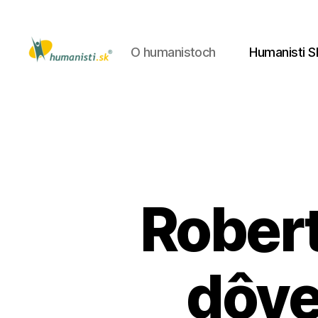
O humanistoch
Humanisti S
Humanisti.sk
Robert
dôve