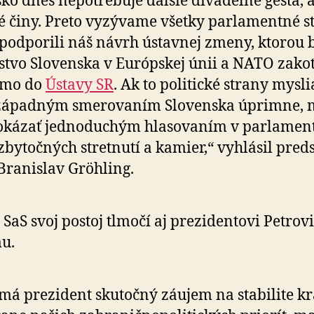
sko dnes nepotrebuje ďalšie divadelné gestá, 
é činy. Preto vyzývame všetky parlamentné s
podporili náš návrh ústavnej zmeny, ktorou 
­stvo Slovenska v Európskej únii a NATO zakot
­mo do
Ústavy SR
. Ak to politické strany mysli
zá­pad­ným smerovaním Slovenska úprimne,
o­ká­zať jednoduchým hlasovaním v parlament
zbytočných stretnutí a kamier,“ vyhlásil pred
Branislav Gröhling.
 SaS svoj postoj tlmočí aj prezidentovi Petrovi
u.
má prezident skutočný záujem na stabilite kr