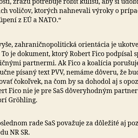
nosti, zrazu potrebuje robiť kulisu, aby si udob
ich voličov, ktorých nahnevali výroky o prí
úpení z EÚ a NATO.“
yše, zahraničnopolitická orientácia je ukotv
 To je dokument, ktorý Robert Fico podpísal s
ičnými partnermi. Ak Fico a koalícia porušuje
ruč­ne písaný text PVV, nemáme dôveru, že bu
to­vať čokoľvek, na čom by sa dohodol aj s opo­zí
rt Fico nie je pre SaS dôveryhodným partne
rí Gröhling.
slednom rade SaS považuje za dôležité aj poz
du NR SR.