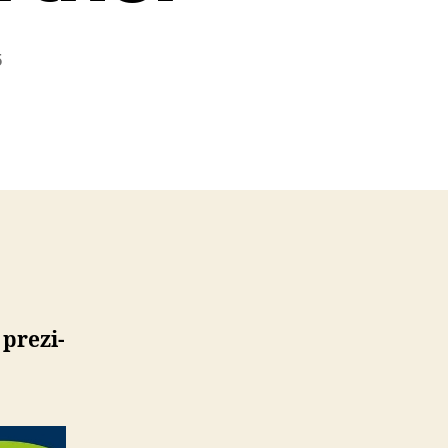
5
pre­zi­