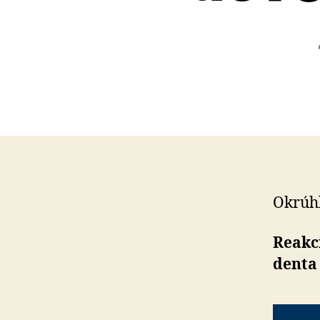
Okrúhl
Reakci
den­ta