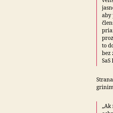
ven­
jasn
aby 
člen
pria
pro­
to d
bez 
SaS 
Strana
grinim
„Ak 