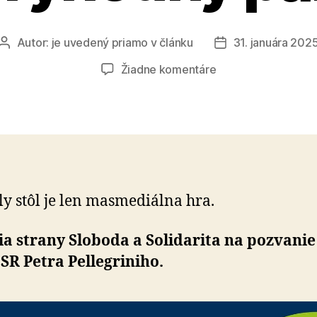
Autor:
je uvedený priamo v článku
31. januára 202
Autor
Dátum
článku
článku
na
Žiadne komentáre
Robert
Fico
pre
nás
nie
je
dôveryhodný
y stôl je len masmediálna hra.
partner
a strany Sloboda a Solidarita na pozvanie 
 SR Petra Pellegriniho.