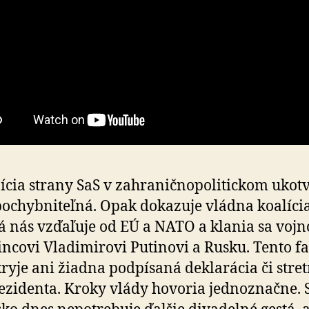
ícia strany SaS v zahraničnopolitickom ukotv
ochybniteľná. Opak dokazuje vládna koalícia
á nás vzďaľuje od EÚ a NATO a klania sa vo
čin­co­vi Vladimirovi Putinovi a Rusku. Tento fa
kry­je ani žiadna podpísaná deklarácia či stre
e­zi­denta. Kroky vlády hovoria jednoznačne. 