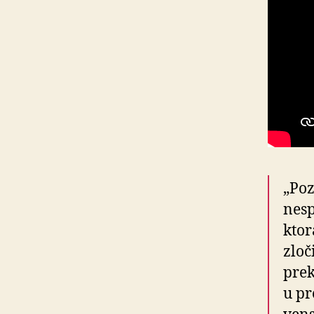
„Poz
nesp
ktor
zlo­
pre­
u pr