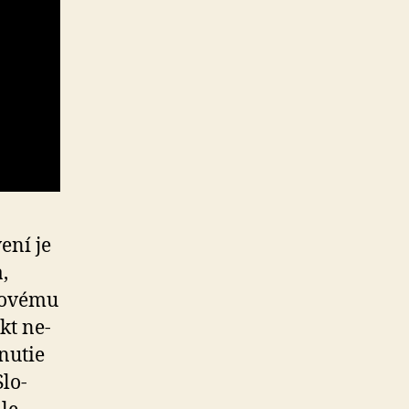
ení je
,
jnovému
kt ne­
tnutie
Slo­