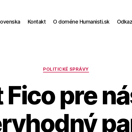
lovenska
Kontakt
O doméne Humanisti.sk
Odka
Kategórie
POLITICKÉ SPRÁVY
 Fico pre nás
ryhodný pa