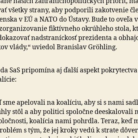
ane našich zahraničnopolitických priorít, ma
ať všetky strany, aby podporili zakotvenie čl
enska v EÚ a NATO do Ústavy. Bude to oveľa v
zorganizovanie fiktívneho okrúhleho stola, k
okazovať nadstraníckosť prezidenta a obhaj
ov vlády,“ uviedol Branislav Gröhling.
da SaS pripomína aj ďalší aspekt pokrytectva 
lície:
 sme apelovali na koalíciu, aby si s nami sad
hly stôl a aby politici spoločne deeskalovali 
oločnosti, koalícia nami pohrdla. Teraz, keď 
roblém s tým, že jej kroky vedú k strate dôver