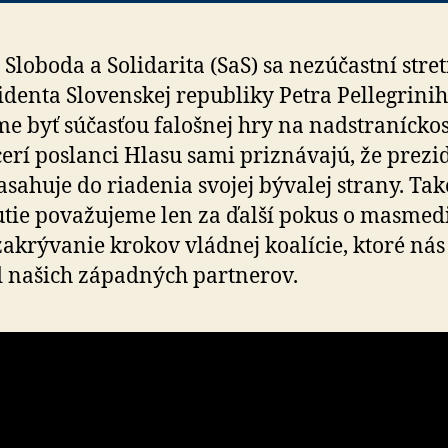
 Sloboda a Solidarita (SaS) sa nezúčastní stre
identa Slovenskej republiky Petra Pellegrinih
­me byť súčasťou falošnej hry na nadstraníckos
­ce­rí poslanci Hlasu sami priznávajú, že prezi
zasahuje do riadenia svojej bývalej strany. Tak
utie považujeme len za ďalší pokus o masmed
zakrývanie krokov vládnej koalície, ktoré nás
od našich západných partnerov.