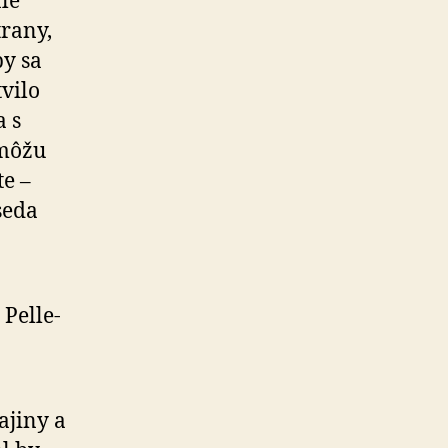
ale
trany,
by sa
vilo
a s
 môžu
e –
seda
 Pelle­
ajiny a