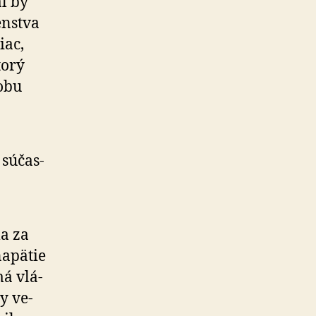
l by
enstva
iac,
torý
obu
sú­čas­
la za
napätie
má vlá­
y ve­