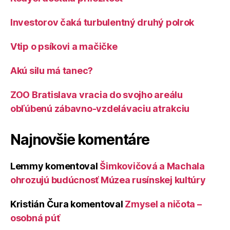
Investorov čaká turbulentný druhý polrok
Vtip o psíkovi a mačičke
Akú silu má tanec?
ZOO Bratislava vracia do svojho areálu
obľúbenú zábavno-vzdelávaciu atrakciu
Najnovšie komentáre
Lemmy
komentoval
Šimkovičová a Machala
ohrozujú budúcnosť Múzea rusínskej kultúry
Kristián Čura
komentoval
Zmysel a ničota –
osobná púť