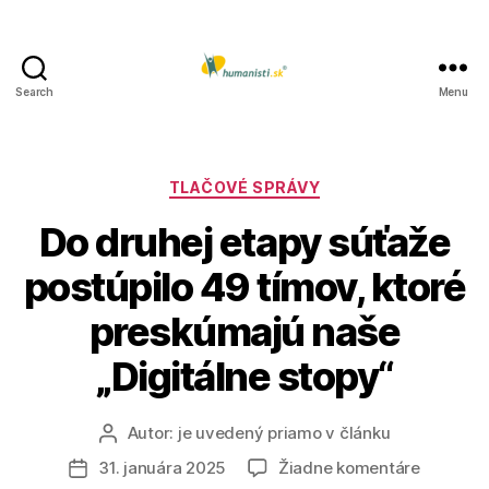
Search
Menu
Humanisti.sk
Kategórie
TLAČOVÉ SPRÁVY
Do druhej etapy súťaže
postúpilo 49 tímov, ktoré
preskúmajú naše
„Digitálne stopy“
Autor:
je uvedený priamo v článku
Autor
článku
na
31. januára 2025
Žiadne komentáre
Dátum