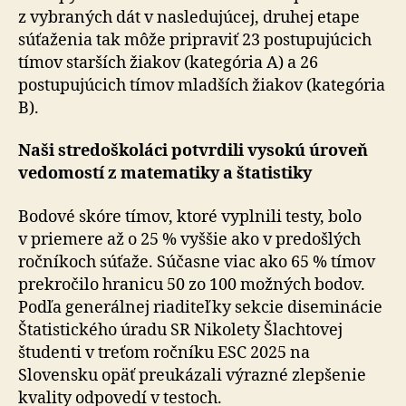
z vybraných dát v nasledujúcej, druhej etape
súťaženia tak môže pripraviť 23 postupujúcich
tímov starších žiakov (kategória A) a 26
postupujúcich tímov mladších žiakov (kategória
B).
Naši stredoškoláci potvrdili vysokú úroveň
vedomostí z matematiky a štatistiky
Bodové skóre tímov, ktoré vyplnili testy, bolo
v priemere až o 25 % vyššie ako v predošlých
ročníkoch súťaže. Súčasne viac ako 65 % tímov
prekročilo hranicu 50 zo 100 možných bodov.
Podľa generálnej riaditeľky sekcie diseminácie
Štatistického úradu SR Nikolety Šlachtovej
študenti v treťom ročníku ESC 2025 na
Slovensku opäť preukázali výrazné zlepšenie
kvality odpovedí v testoch.