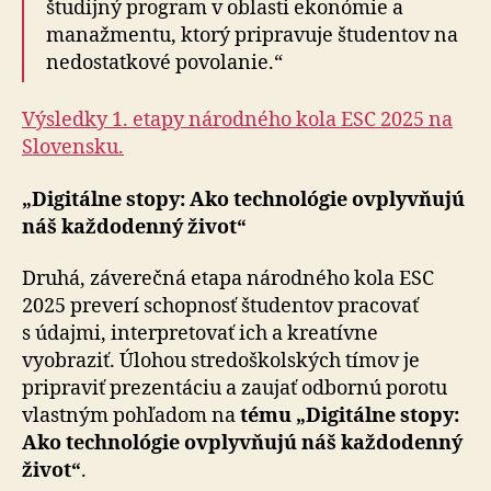
študijný program v oblasti ekonómie a
manažmentu, ktorý pripravuje študentov na
nedostatkové povolanie.“
Výsledky 1. etapy národného kola ESC 2025 na
Slovensku.
„Digitálne stopy: Ako technológie ovplyvňujú
náš každodenný život“
Druhá, záverečná etapa národného kola ESC
2025 preverí schopnosť študentov pracovať
s údajmi, interpretovať ich a kreatívne
vyobraziť. Úlohou stredoškolských tímov je
pripraviť prezentáciu a zaujať odbornú porotu
vlastným pohľadom na
tému „Digitálne stopy:
Ako technológie ovplyvňujú náš každodenný
život“
.