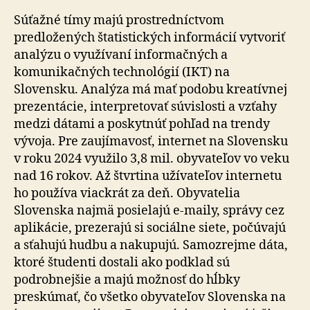
Súťažné tímy majú prostredníctvom
predložených štatistických informácií vytvoriť
analýzu o využívaní informačných a
komunikačných technológií (IKT) na
Slovensku. Analýza má mať podobu kreatívnej
prezentácie, interpretovať súvislosti a vzťahy
medzi dátami a poskytnúť pohľad na trendy
vývoja. Pre zaujímavosť, internet na Slovensku
v roku 2024 využilo 3,8 mil. obyvateľov vo veku
nad 16 rokov. Až štvrtina užívateľov internetu
ho používa viackrát za deň. Obyvatelia
Slovenska najmä posielajú e-maily, správy cez
aplikácie, prezerajú si sociálne siete, počúvajú
a sťahujú hudbu a nakupujú. Samozrejme dáta,
ktoré študenti dostali ako podklad sú
podrobnejšie a majú možnosť do hĺbky
preskúmať, čo všetko obyvateľov Slovenska na