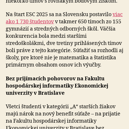
niekoľko tímov s rovnakým bodovým ziskom.
Na štart ESC 2025 sa na Slovensku postavilo
viac
ako 1 730 študentov
v takmer 650 tímoch zo 155
gymnázií a stredných odborných škôl. Väčšia
konkurencia bola medzi staršími
stredoškolákmi, dve tretiny prihlásených tímov
boli práve z tejto kategórie. Súťažiť sa rozhodli aj
školy, pre ktoré nie je matematika a štatistika
primárnym obsahom osnov ich výučby.
Bez prijímacích pohovorov na Fakultu
hospodárskej informatiky Ekonomickej
univerzity v Bratislave
Všetci študenti v kategórii „A“ starších žiakov
majú nárok na nový benefit súťaže – na prijatie
na Fakultu hospodárskej informatiky
Ekonomickej univerzity v Bratislave bez