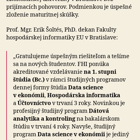
prijímacích pohovorov. Podmienkou je úspešné
zloženie maturitnej skúšky.
Prof. Mgr. Erik Šoltés, PhD. dekan Fakulty
hospodárskej informatiky EU v Bratislave:
„Gratulujeme úspešným riešiteľom a tešíme
sa na nových študentov. FHI ponúka
akreditované vzdelávanie
na 1. stupni
štúdia (Bc.)
v rámci študijných programov
dennej formy štúdia
Data science
v ekonómii
,
Hospodárska informatika
a
Účtovníctvo
v trvaní 3 roky. Novinkou je
profesijný študijný program
Dátová
analytika a kontroling
na bakalárskom
štúdiu v trvaní 4 roky. Navyše, študijný
program
Data science v ekonómii
je jediný