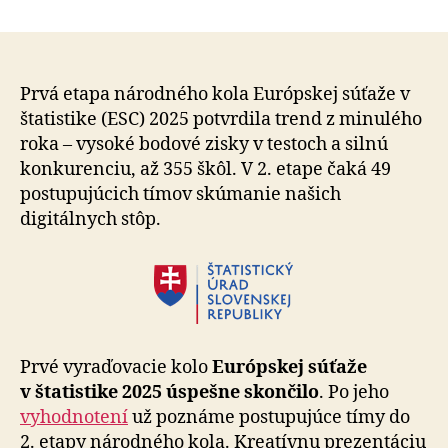
Do
článku
druhej
etapy
súťaže
postúpil
Prvá etapa národného kola Európskej súťaže v
49
štatistike (ESC) 2025 potvrdila trend z minulého
tímov,
roka – vysoké bodové zisky v testoch a silnú
ktoré
konkurenciu, až 355 škôl. V 2. etape čaká 49
preskúm
postupujúcich tímov skúmanie našich
naše
digitálnych stôp.
„Digitáln
stopy“
Prvé vyraďovacie kolo
Európskej súťaže
v štatistike 2025 úspešne skončilo
. Po jeho
vyhodnotení
už poznáme postupujúce tímy do
2. etapy národného kola. Kreatívnu prezentáciu