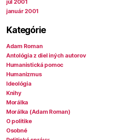
júl 2001
január 2001
Kategórie
Adam Roman
Antológia z diel iných autorov
Humanistická pomoc
Humanizmus
Ideológia
Knihy
Morálka
Morálka (Adam Roman)
O politike
Osobné
Politické správy