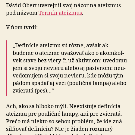
Dávid Obert uverejnil svoj názor na ateizmus
pod názvom
Termín ateizmus
.
V ňom tvrdí:
„Definície ateizmu sú rôzne, avšak ak
budeme o ateizme uva­žo­vať ako o akom­koľ­
vek stave bez viery či už aktívnom: uve­do­mu­
jem si svoju nevieru alebo aj pasív­nom: ne­u­
ve­do­mu­jem si svoju ne­vieru, kde môžu tým
pádom spadať aj veci (po­u­lič­ná lampa) alebo
zvie­ra­tá (pes)…“
Ach, ako sa hlboko mýli. Neexistuje definícia
ateizmu pre po­u­lič­né lampy, ani pre zvie­ra­tá.
Prečo má niekto so se­bou problém, že ide zná­
sil­ňo­vať de­fi­ní­ciu? Nie je žiaden rozumný