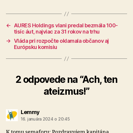
←
AURES Holdings vlani predal bezmála 100-
tisíc áut, najviac za 31 rokov na trhu
→
Vláda pri rozpočte oklamala občanov aj
Európsku komisiu
2 odpovede na “Ach, ten
ateizmus!”
hovorí:
Lemmy
16. januára 2024 o 20:45
K tomu semaforu: Pozdravujem kapitána