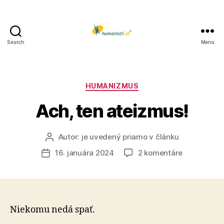
Search
Menu
Humanisti.sk
Kategórie
HUMANIZMUS
Ach, ten ateizmus!
Autor:
je uvedený priamo v článku
Autor
článku
na
16. januára 2024
2 komentáre
Dátum
Ach,
článku
ten
ateizmus!
Niekomu nedá spať.