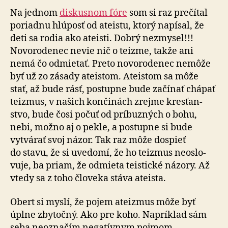
Na jednom
diskusnom fóre
som si raz prečítal
poriadnu hlúposť od ateistu, ktorý napísal, že
deti sa rodia ako ateisti. Dobrý nezmysel!!!
Novo­ro­de­nec nevie nič o teizme, takže ani
nemá čo odmietať. Preto no­vo­ro­de­nec ne­môže
byť už zo zá­sa­dy ateistom. Ateistom sa môže
stať, až bude rásť, postupne bude začínať chápať
teizmus, v našich kon­či­nách zrejme kres­ťan­
stvo, bude čosi počuť od prí­buz­ných o bohu,
nebi, možno aj o pekle, a postupne si bude
vytvá­rať svoj názor. Tak raz môže dospieť
do stavu, že si uve­do­mí, že ho teizmus ne­oslo­
vuje, ba priam, že odmieta teistické názory. Až
vtedy sa z toho človeka stáva ateista.
Obert si myslí, že pojem ateizmus môže byť
úplne zby­točný. Ako pre koho. Napríklad sám
seba ne­ozna­čím ne­ga­tív­nym pojmom.