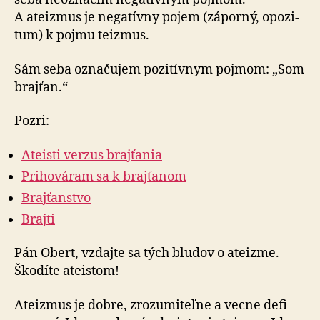
A ateizmus je nega­tívny pojem (zá­por­ný, opo­zi­
tum) k poj­mu teizmus.
Sám seba označujem pozitívnym pojmom: „Som
brajťan.“
Pozri:
Ateisti verzus brajťania
Prihováram sa k brajťanom
Brajťanstvo
Brajti
Pán Obert, vzdajte sa tých bludov o ateizme.
Ško­díte ateistom!
Ateizmus je dobre, zrozumiteľne a vecne de­fi­