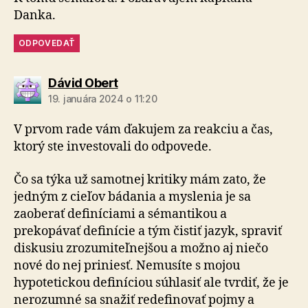
Danka.
ODPOVEDAŤ
hovorí:
Dávid Obert
19. januára 2024 o 11:20
V prvom rade vám ďakujem za reakciu a čas,
ktorý ste investovali do odpovede.
Čo sa týka už samotnej kritiky mám zato, že
jedným z cieľov bádania a myslenia je sa
zaoberať definíciami a sémantikou a
prekopávať definície a tým čistiť jazyk, spraviť
diskusiu zrozumiteľnejšou a možno aj niečo
nové do nej priniesť. Nemusíte s mojou
hypotetickou definíciou súhlasiť ale tvrdiť, že je
nerozumné sa snažiť redefinovať pojmy a