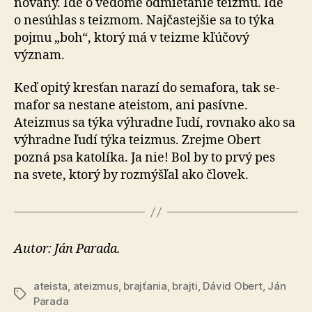
no­vaný. Ide o ve­do­mé odmie­ta­nie teizmu. Ide
o ne­sú­hlas s te­izmom. Naj­čas­tej­šie sa to týka
pojmu „boh“, ktorý má v teizme kľú­čový
význam.
Keď opitý kresťan narazí do semafora, tak se­
ma­for sa ne­sta­ne ateistom, ani pa­sív­ne.
Ateizmus sa týka výhradne ľudí, rov­na­ko ako sa
výhradne ľudí týka teizmus. Zrejme Obert
pozná psa katolíka. Ja nie! Bol by to prvý pes
na svete, ktorý by roz­mýš­ľal ako človek.
Autor: Ján Parada.
ateista
,
ateizmus
,
brajťania
,
brajti
,
Dávid Obert
,
Ján
Značky
Parada