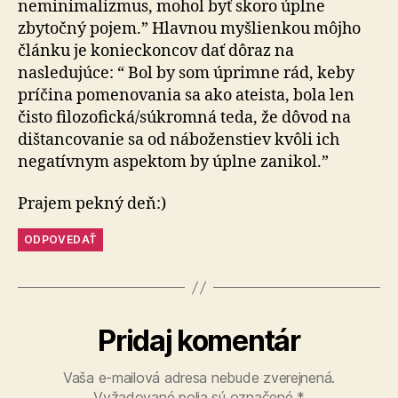
neminimalizmus, mohol byť skoro úplne
zbytočný pojem.” Hlavnou myšlienkou môjho
článku je konieckoncov dať dôraz na
nasledujúce: “ Bol by som úprimne rád, keby
príčina pomenovania sa ako ateista, bola len
čisto filozofická/súkromná teda, že dôvod na
dištancovanie sa od náboženstiev kvôli ich
negatívnym aspektom by úplne zanikol.”
Prajem pekný deň:)
ODPOVEDAŤ
Pridaj komentár
Vaša e-mailová adresa nebude zverejnená.
Vyžadované polia sú označené
*