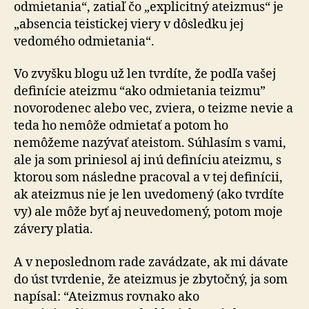
odmietania“, zatiaľ čo „explicitný ateizmus“ je
„absencia teistickej viery v dôsledku jej
vedomého odmietania“.
Vo zvyšku blogu už len tvrdíte, že podľa vašej
definície ateizmu “ako odmietania teizmu”
novorodenec alebo vec, zviera, o teizme nevie a
teda ho nemôže odmietať a potom ho
nemôžeme nazývať ateistom. Súhlasím s vami,
ale ja som priniesol aj inú definíciu ateizmu, s
ktorou som následne pracoval a v tej definícii,
ak ateizmus nie je len uvedomený (ako tvrdíte
vy) ale môže byť aj neuvedomený, potom moje
závery platia.
A v neposlednom rade zavádzate, ak mi dávate
do úst tvrdenie, že ateizmus je zbytočný, ja som
napísal: “Ateizmus rovnako ako