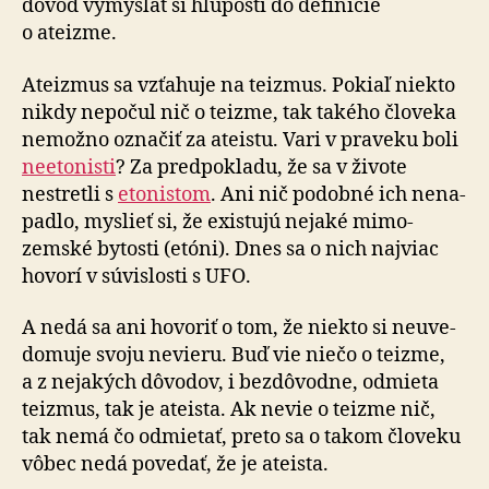
dôvod vymýšľať si hlú­posti do de­fi­ní­cie
o ateizme.
Ateizmus sa vzťahuje na teizmus. Pokiaľ niekto
nikdy nepočul nič o teizme, tak takého človeka
ne­mož­no ozna­čiť za a­te­istu. Vari v pra­veku boli
neetonisti
? Za pred­po­kla­du, že sa v ži­vote
nestretli s
eto­nis­tom
. Ani nič po­dob­né ich ne­na­
padlo, myslieť si, že existujú ne­ja­ké mimo­
zemské bytosti (etóni). Dnes sa o nich naj­viac
hovorí v sú­vislosti s UFO.
A nedá sa ani hovoriť o tom, že niekto si neu­ve­
do­muje svoju ne­vieru. Buď vie niečo o teizme,
a z ne­ja­kých dô­vo­dov, i bez­dô­vodne, odmieta
teizmus, tak je ateista. Ak nevie o teizme nič,
tak nemá čo odmie­tať, preto sa o ta­kom človeku
vôbec nedá po­ve­dať, že je ateista.