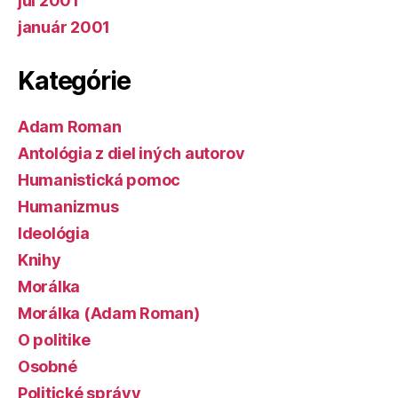
júl 2001
január 2001
Kategórie
Adam Roman
Antológia z diel iných autorov
Humanistická pomoc
Humanizmus
Ideológia
Knihy
Morálka
Morálka (Adam Roman)
O politike
Osobné
Politické správy