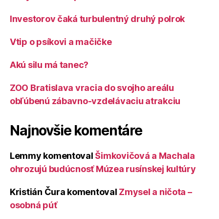
Investorov čaká turbulentný druhý polrok
Vtip o psíkovi a mačičke
Akú silu má tanec?
ZOO Bratislava vracia do svojho areálu
obľúbenú zábavno-vzdelávaciu atrakciu
Najnovšie komentáre
Lemmy
komentoval
Šimkovičová a Machala
ohrozujú budúcnosť Múzea rusínskej kultúry
Kristián Čura
komentoval
Zmysel a ničota –
osobná púť