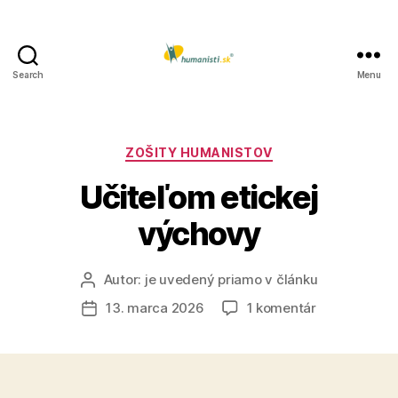
Search
Menu
Humanisti.sk
Kategórie
ZOŠITY HUMANISTOV
Učiteľom etickej
výchovy
Autor:
je uvedený priamo v článku
Autor
článku
na
13. marca 2026
1 komentár
Dátum
Učiteľom
článku
etickej
výchovy