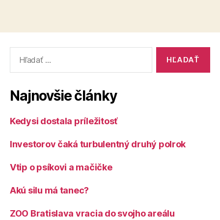
Vyhľadať:
Najnovšie články
Kedysi dostala príležitosť
Investorov čaká turbulentný druhý polrok
Vtip o psíkovi a mačičke
Akú silu má tanec?
ZOO Bratislava vracia do svojho areálu