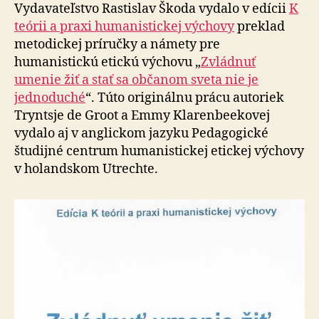
Vydavateľstvo Rastislav Škoda vydalo v edícii
K
teórii a pra­xi humanistickej výchovy
preklad
metodickej príručky a námety pre
humanistickú etickú výchovu „
Zvládnuť
umenie žiť a stať sa občanom sveta nie je
jednoduché
“. Túto originálnu prácu autoriek
Tryntsje de Groot a Emmy Klarenbeekovej
vydalo aj v anglickom jazyku Pedagogické
študijné centrum humanistickej etickej výchovy
v ho­lan­dskom Utrechte.