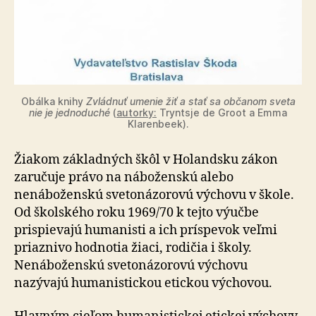
Obálka knihy
Zvládnuť umenie žiť a stať sa občanom sveta
nie je jednoduché
(
autorky:
Tryntsje de Groot a Emma
Klarenbeek).
Žiakom základných škôl v Holandsku zákon
zaručuje prá­vo na náboženskú alebo
nenáboženskú svetonázorovú výchovu v škole.
Od školského roku 1969/70 k tejto výučbe
prispievajú humanisti a ich príspevok veľmi
priaznivo hodnotia žiaci, rodičia i školy.
Nenáboženskú sve­to­ná­zo­ro­vú výchovu
nazývajú humanistickou etickou výchovou.