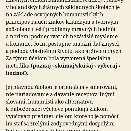
Hlavným cieľom humanistickej etickej výchovy
v ho­lan­dských štátnych základných školách je
na základe osvo­je­ných humanistických
princípov naučiť žiakov kritickým a tvorivým
spôsobom riešiť problémy mravných hodnôt
a noriem; podnecovať ich nezávislé myslenie
a konanie, čo im postupne umožní dať zmysel
a podobu vlastnému životu, ako aj životu iných.
Za týmto účelom bola vy­tvo­re­ná špeciálna
metodika
(poznaj › skúmaj/skúšaj › vyberaj ›
hodnoť)
.
Jej hlavnou úlohou je orientácia v smerovaní,
nie na­ria­ďo­va­nie a dávanie receptov. Inými
slovami, humanisti ako alternatívu
k náboženskej výchove ponúkajú žiakom
vyučovací predmet, cieľom ktorého je pomôcť
im stať sa zrelými zodpovednými dospelými