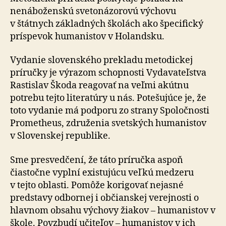
nenáboženskú svetonázorovú výchovu
v štátnych základných školách ako špecifický
príspevok humanistov v Holandsku.
Vydanie slovenského prekladu metodickej
príručky je výrazom schopnosti Vydavateľstva
Rastislav Škoda reagovať na veľmi akútnu
potrebu tejto literatúry u nás. Potešujúce je, že
toto vydanie má podporu zo strany Spo­loč­nos­ti
Prometheus, združenia svetských humanistov
v Slovenskej republike.
Sme presvedčení, že táto príručka aspoň
čiastočne vyplní existujúcu veľkú medzeru
v tejto oblasti. Pomôže ko­ri­go­vať nejasné
predstavy odbornej i občianskej verejnosti o
hlavnom obsahu výchovy žiakov – humanistov v
škole. Povzbudí učiteľov – humanistov v ich