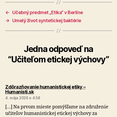
←
Učebný predmet „Etika“ v Berlíne
→
Umelý život syntetickej baktérie
Jedna odpoveď na
“Učiteľom etickej výchovy”
Zdôrazňovanie humanistickej etiky –
hovorí:
Humanisti.sk
4. mája 2026 o 4:58
[…] Na prvom mieste pomýšľame na združenie
učiteľov humanistickej etickej výchovy za