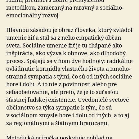
ľuďmi; predmet s dobre premyslenou
metodikou, zameraný na mravný a sociálno-
emocionálny rozvoj.
Hlavnou zásadou je obraz človeka, ktorý zvládol
umenie žiť a stal sa z neho empatický občan
sveta. Sociálne ume­nie žiť je tu chápané ako
inšpirácia, ako výzva k obnove, ako dlhodobý
proces. Spájajú sa v ňom dve hodnoty: ra­di­kál­ne
ovládnutie kormidla vlastného života a mno­ho­
stran­ná sympatia s tými, čo sú od iných sociálne
hore i dolu. A to nie z povinnosti alebo pre
sebaobetovanie, ale preto, že je to súčasťou
šťastnej ľudskej existencie. Uve­do­me­lé svetové
občianstvo sa týka sympatie k tým, čo sú
v sociálnom zmysle hore i dolu od iných, a to aj
za re­gio­nál­ny­mi a štátnymi hranicami.
Metodická príručka poskytuje pohľad na