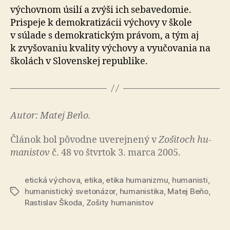
výchovnom úsilí a zvýši ich sebavedomie.
Prispeje k demokratizácii výchovy v škole
v súlade s demokratickým právom, a tým aj
k zvy­šo­va­niu kvality výchovy a vyučovania na
školách v Slo­ven­skej republike.
Autor: Matej Beňo.
Článok bol pô­vod­ne uve­rej­ne­ný v
Zo­ši­toch hu­
ma­nis­tov
č. 48 vo štvrtok 3. marca 2005.
etická výchova
,
etika
,
etika humanizmu
,
humanisti
,
humanistický svetonázor
,
humanistika
,
Matej Beňo
,
Značky
Rastislav Škoda
,
Zošity humanistov