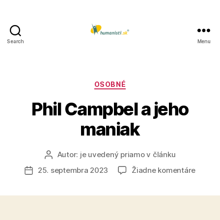
Search
Menu
Humanisti.sk
Kategórie
OSOBNÉ
Phil Campbel a jeho
maniak
Autor:
je uvedený priamo v článku
Autor
článku
na
25. septembra 2023
Žiadne komentáre
Dátum
Phil
článku
Campb
a
jeho