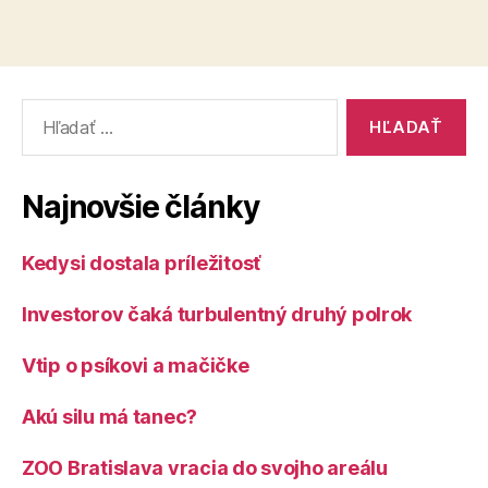
Vyhľadať:
Najnovšie články
Kedysi dostala príležitosť
Investorov čaká turbulentný druhý polrok
Vtip o psíkovi a mačičke
Akú silu má tanec?
ZOO Bratislava vracia do svojho areálu