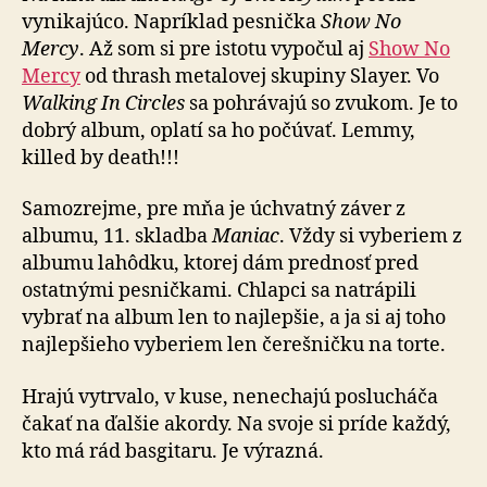
vynikajúco. Napríklad pesnička
Show No
Mercy
. Až som si pre istotu vypočul aj
Show No
Mercy
od thrash metalovej skupiny Slayer. Vo
Walking In Circles
sa pohrávajú so zvukom. Je to
dobrý album, oplatí sa ho počúvať. Lemmy,
killed by death!!!
Samozrejme, pre mňa je úchvatný záver z
albumu, 11. skladba
Maniac
. Vždy si vyberiem z
albumu lahôdku, ktorej dám prednosť pred
ostatnými pesničkami. Chlapci sa natrápili
vybrať na album len to najlepšie, a ja si aj toho
najlepšieho vyberiem len čerešničku na torte.
Hrajú vytrvalo, v kuse, nenechajú poslucháča
čakať na ďalšie akordy. Na svoje si príde každý,
kto má rád basgitaru. Je výrazná.