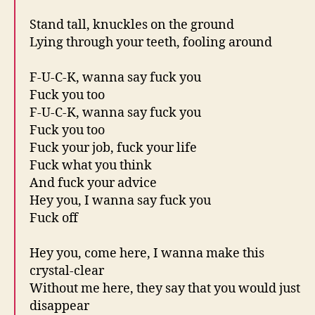
Stand tall, knuckles on the ground
Lying through your teeth, fooling around
F-U-C-K, wanna say fuck you
Fuck you too
F-U-C-K, wanna say fuck you
Fuck you too
Fuck your job, fuck your life
Fuck what you think
And fuck your advice
Hey you, I wanna say fuck you
Fuck off
Hey you, come here, I wanna make this
crystal-clear
Without me here, they say that you would just
disappear