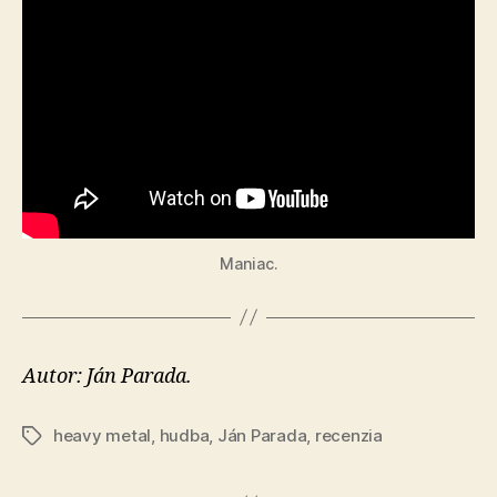
Maniac.
Autor: Ján Parada.
heavy metal
,
hudba
,
Ján Parada
,
recenzia
Značky