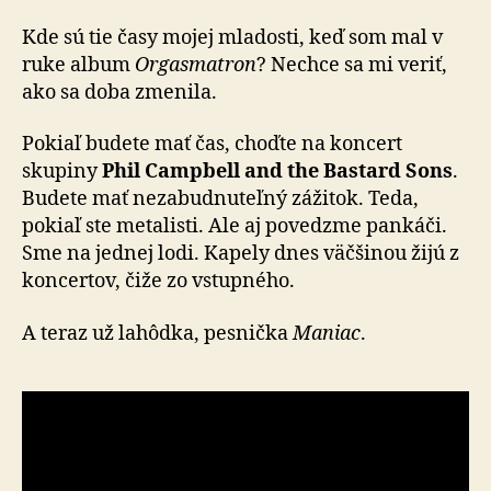
Kde sú tie časy mojej mladosti, keď som mal v
ruke album
Orgasmatron
? Nechce sa mi veriť,
ako sa doba zmenila.
Pokiaľ budete mať čas, choďte na koncert
skupiny
Phil Campbell and the Bastard Sons
.
Budete mať nezabudnuteľný zážitok. Teda,
pokiaľ ste metalisti. Ale aj povedzme pankáči.
Sme na jednej lodi. Kapely dnes väčšinou žijú z
koncertov, čiže zo vstupného.
A teraz už lahôdka, pesnička
Maniac
.