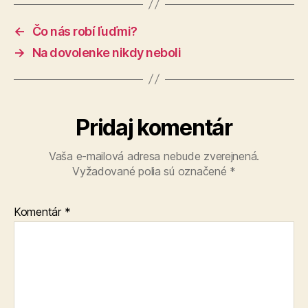
←
Čo nás robí ľuďmi?
→
Na dovolenke nikdy neboli
Pridaj komentár
Vaša e-mailová adresa nebude zverejnená.
Vyžadované polia sú označené
*
Komentár
*