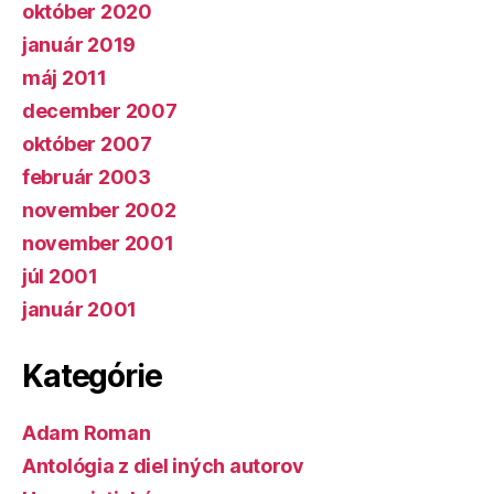
október 2020
január 2019
máj 2011
december 2007
október 2007
február 2003
november 2002
november 2001
júl 2001
január 2001
Kategórie
Adam Roman
Antológia z diel iných autorov