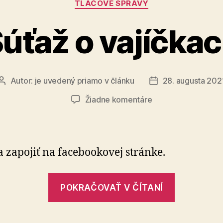
TLAČOVÉ SPRÁVY
úťaž o vajíčka
Autor:
je uvedený priamo v článku
28. augusta 202
Autor
Dátum
článku
článku
na
Žiadne komentáre
Súťaž
o
vajíčkach
sa zapojiť na facebookovej stránke.
„Súťaž
POKRAČOVAŤ V ČÍTANÍ
o
vajíčkach