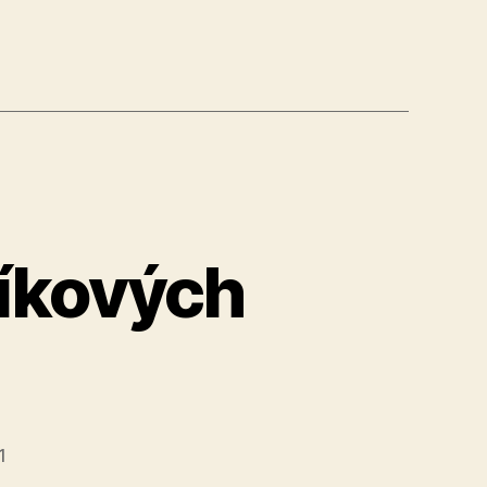
líkových
1