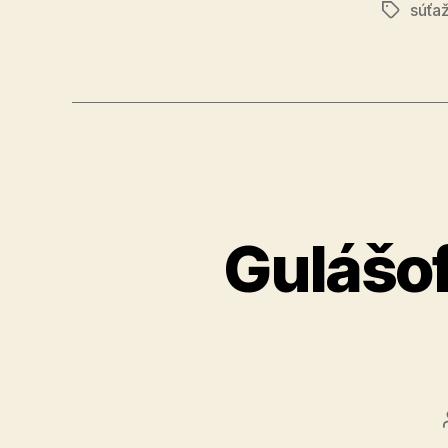
súťa
Značky
Gulášof