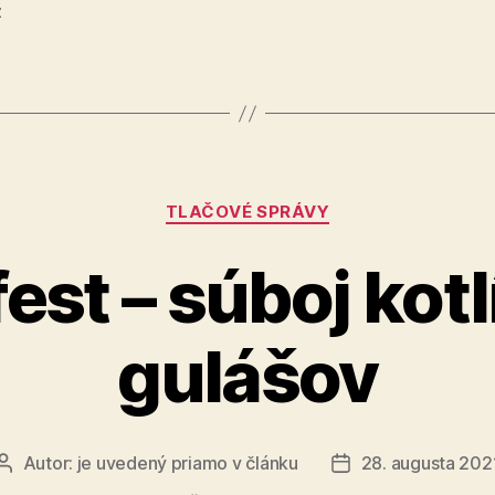
ž
Kategórie
TLAČOVÉ SPRÁVY
est – súboj kot
gulášov
Autor:
je uvedený priamo v článku
28. augusta 202
Autor
Dátum
článku
článku