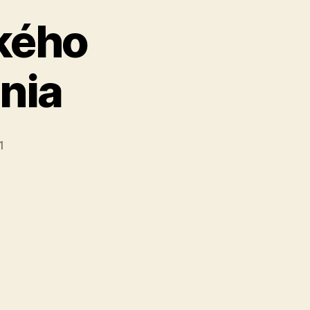
ského
nia
1