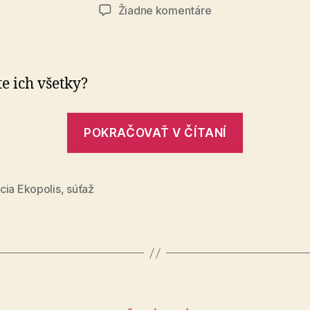
článku
článku
na
Žiadne komentáre
Čo
strom,
to
jedinečný
e ich všetky?
príbeh
„Čo
POKRAČOVAŤ V ČÍTANÍ
strom,
to
jedinečn
cia Ekopolis
,
súťaž
príbeh“
Kategórie