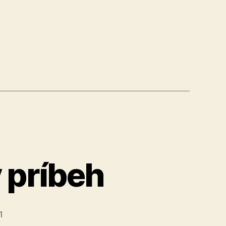
ého
ho
“
 príbeh
1