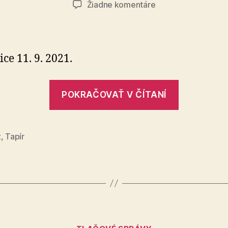
na
Žiadne komentáre
Gulášofest
–
súboj
kotlíkových
ce 11. 9. 2021.
gulášov
„Gulášofe
POKRAČOVAŤ V ČÍTANÍ
–
súboj
kotlíkový
ž
,
Tapír
gulášov“
Kategórie