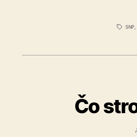
SNP
,
Značky
Čo str