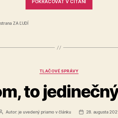
POKRAČOVAŤ V ČÍTANÍ
výročie
Slovensk
národné
strana ZA ĽUDÍ
povstania
Kategórie
TLAČOVÉ SPRÁVY
om, to jedinečný
Autor:
je uvedený priamo v článku
28. augusta 202
Autor
Dátum