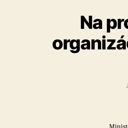
Na pr
organizác
Minist