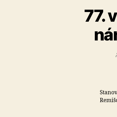
77. 
ná
Stanov
Remišo