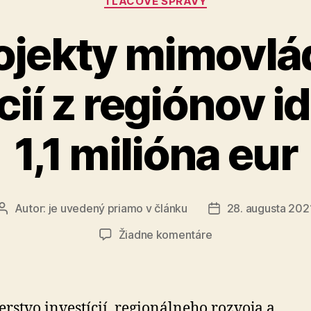
TLAČOVÉ SPRÁVY
ojekty mimovl
ií z regiónov i
1,1 milióna eur
Autor:
je uvedený priamo v článku
28. augusta 202
Autor
Dátum
článku
článku
na
Žiadne komentáre
Na
projekty
mimovládnych
organizácií
erstvo investícií, regionálneho rozvoja a