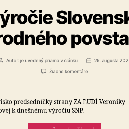
výročie Sloven
rodného povsta
Autor:
je uvedený priamo v článku
29. augusta 202
Autor
Dátum
článku
článku
na
Žiadne komentáre
77.
výročie
Slovenského
národného
isko predsedníčky strany ZA ĽUDÍ Veroniky
povstania
vej k dnešnému výročiu SNP.
„77.