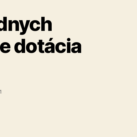
ádnych
de dotácia
1