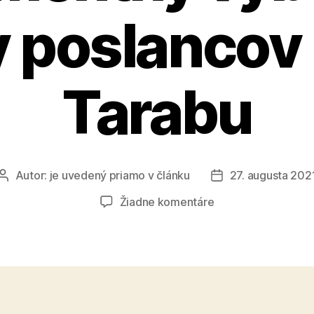
y poslancov
Tarabu
Autor:
je uvedený priamo v článku
27. augusta 202
Autor
Dátum
článku
článku
na
Žiadne komentáre
Miroslav
Žiak
sa
obrátil
na
parlamentný