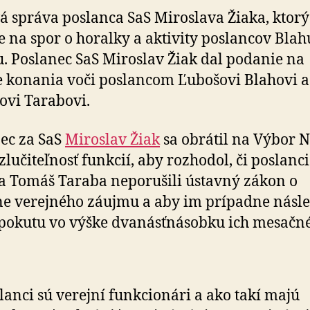
výbor
á správa poslanca SaS Miroslava Žiaka, ktorý
pre
e na spor o horalky a aktivity poslancov Blah
aktivity
poslancov
. Poslanec SaS Miroslav Žiak dal podanie na
Blahu
e konania voči poslancom Ľubošovi Blahovi a
a
vi Tarabovi.
Tarabu
ec za SaS
Miroslav Žiak
sa obrátil na Výbor 
zlučiteľnosť funkcií, aby rozhodol, či poslanc
a Tomáš Taraba neporušili ústavný zákon o
e verejného záujmu a aby im prípadne násl
 pokutu vo výške dvanásťnásobku ich mesačn
lanci sú verejní funkcionári a ako takí majú