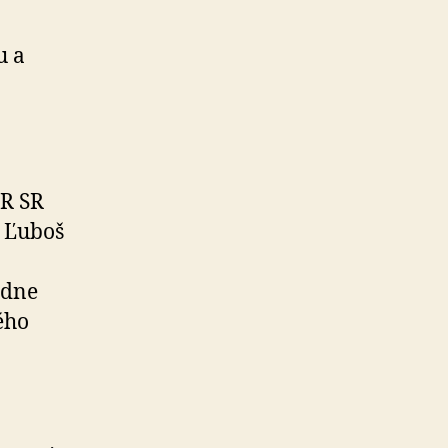
u a
NR SR
i Ľuboš
edne
ého