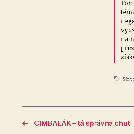
Tomá
tému
nega
využ
na n
prez
získ
Slobo
Značky
←
CIMBAĽÁK – tá správna chuť