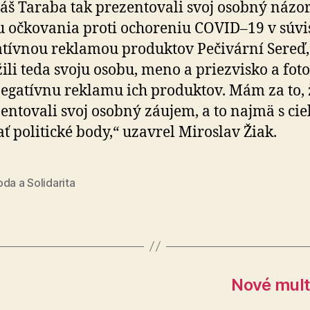
š Taraba tak prezentovali svoj osobný názo
 očkovania proti ochoreniu COVID–19 v súvis
tívnou reklamou produktov Pečivární Sereď,
ili teda svoju osobu, meno a priezvisko a foto
egatívnu reklamu ich produktov. Mám za to, 
entovali svoj osobný záujem, a to najmä s ci
ať politické body,“ uzavrel Miroslav Žiak.
da a Solidarita
Nové mult