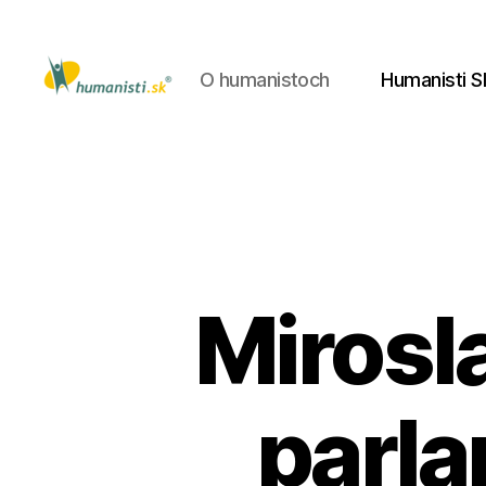
O humanistoch
Humanisti S
Humanisti.sk
Mirosla
parla