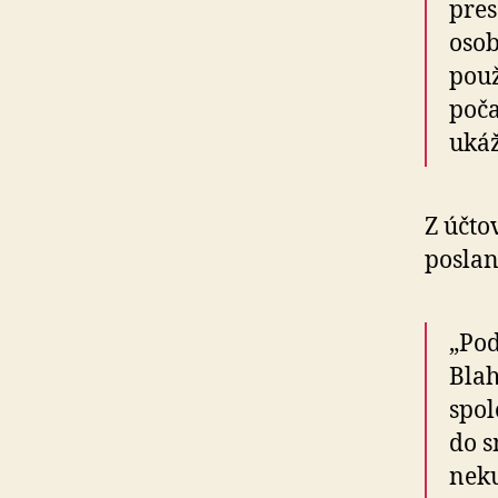
pres
osob
použ
poča
ukáž
Z účto
poslan
„Pod
Blah
spol
do s
neku