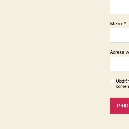
Meno
*
Adresa 
Uložiť
koment