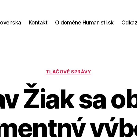
lovenska
Kontakt
O doméne Humanisti.sk
Odka
Kategórie
TLAČOVÉ SPRÁVY
v Žiak sa ob
mentný výb