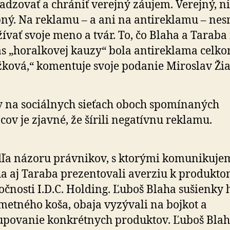
adzovať a chrániť verejný záujem. Verejný, ni
ný. Na reklamu – a ani na antireklamu – ne
ívať svoje meno a tvár. To, čo Blaha a Taraba 
s „horalkovej kauzy“ bola antireklama celk
ková,“ komentuje svoje podanie Miroslav Žia
v na sociálnych sieťach oboch spomínaných
cov je zjavné, že šírili negatívnu reklamu.
ľa názoru právnikov, s ktorými komunikuje
a aj Taraba prezentovali averziu k produkt
očnosti I.D.C. Holding. Ľuboš Blaha sušienky 
metného koša, obaja vyzývali na bojkot a
povanie konkrétnych produktov. Ľuboš Blah