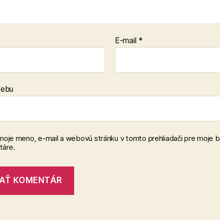
E-mail
*
webu
 moje meno, e-mail a webovú stránku v tomto prehliadači pre moje 
áre.