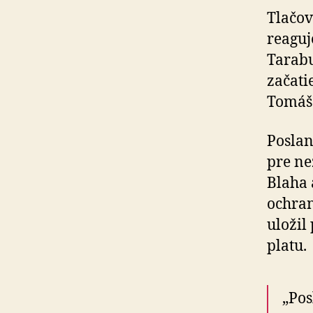
Tlačov
reaguj
Tarabu
začati
Tomášo
Poslan
pre ne
Blaha 
ochran
uložil
platu.
„Pos