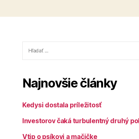
Vyhľadať:
Najnovšie články
Kedysi dostala príležitosť
Investorov čaká turbulentný druhý po
Vtip o psíkovi a mačičke