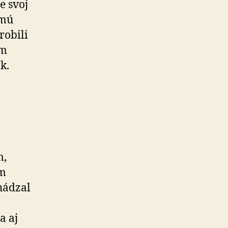
e svoj
smú
robili
om
k.
m,
om
hádzal
a aj