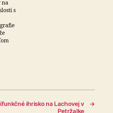
r na
losti s
grafie
že
eľom
ifunkčné ihrisko na Lachovej v
→
Petržalke