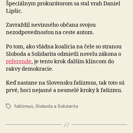
demokra
Špeciálnym prokurátorom sa stal vrah Daniel
Lipšic.
Zavraždil nevinného občana svojou
nezodpovednosťou na ceste autom.
Po tom, ako vládna koalícia na čele so stranou
Sloboda a Solidarita odmietli novelu zákona o
referende
, je tento krok ďalším klincom do
rakvy demokracie.
Keď nastane na Slovensku fašizmus, tak toto sú
prvé, hoci nejasné a nesmelé kroky k fašizmu.
fašizmus
,
Sloboda a Solidarita
Značky