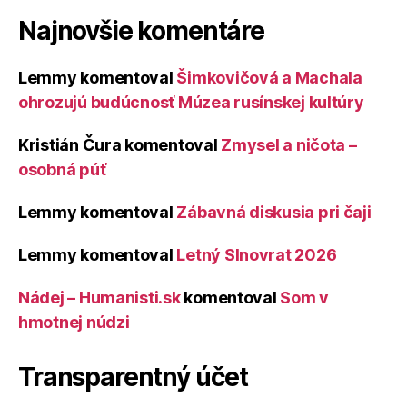
Najnovšie komentáre
Lemmy
komentoval
Šimkovičová a Machala
ohrozujú budúcnosť Múzea rusínskej kultúry
Kristián Čura
komentoval
Zmysel a ničota –
osobná púť
Lemmy
komentoval
Zábavná diskusia pri čaji
Lemmy
komentoval
Letný Slnovrat 2026
Nádej – Humanisti.sk
komentoval
Som v
hmotnej núdzi
Transparentný účet