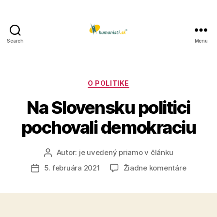
Search
Menu
Humanisti.sk
Kategórie
O POLITIKE
Na Slovensku politici
pochovali demokraciu
Autor:
je uvedený priamo v článku
Autor
článku
na
5. februára 2021
Žiadne komentáre
Dátum
Na
článku
Slovens
politici
pochoval