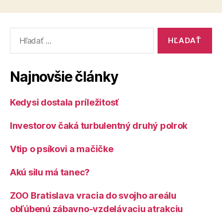
Vyhľadať:
Najnovšie články
Kedysi dostala príležitosť
Investorov čaká turbulentný druhý polrok
Vtip o psíkovi a mačičke
Akú silu má tanec?
ZOO Bratislava vracia do svojho areálu
obľúbenú zábavno-vzdelávaciu atrakciu