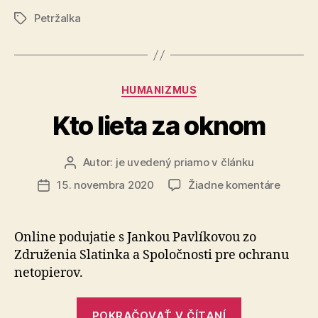
bola
Petržalka
Petržalka
Značky
krajšou“
Kategórie
HUMANIZMUS
Kto lieta za oknom
Autor:
je uvedený priamo v článku
Autor
článku
na
15. novembra 2020
Žiadne komentáre
Dátum
Kto
článku
lieta
za
Online podujatie s Jankou Pavlíkovou zo
oknom
Združenia Slatinka a Spoločnosti pre ochranu
netopierov.
„Kto
POKRAČOVAŤ V ČÍTANÍ