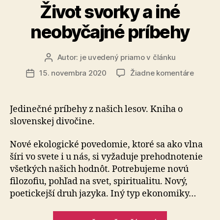
Život svorky a iné
neobyčajné príbehy
Autor:
je uvedený priamo v článku
Autor
článku
na
15. novembra 2020
Žiadne komentáre
Dátum
Život
článku
svorky
a
Jedinečné príbehy z našich lesov. Kniha o
iné
slovenskej divočine.
neobyč
príbehy
Nové ekologické povedomie, ktoré sa ako vlna
šíri vo svete i u nás, si vyžaduje prehodnotenie
všetkých našich hodnôt. Potrebujeme novú
filozofiu, pohľad na svet, spiritualitu. Nový,
poetickejší druh jazyka. Iný typ ekonomiky…
„Život