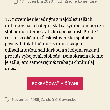
na
17. novembra 2020
Žiadne komentáre
Dátum
17.
článku
novemb
–
17. november je jedným z najdôležitejších
ONLINE
míľnikov našich dejín, stal sa symbolom boja za
zhroma
slobodnú a demokratickú spoločnosť. Pred 31
rokmi sa občania Československa spoločne
postavili totalitnému režimu a svojou
odhodlanosťou, solidaritou a s holými rukami
pre nás vybojovali slobodu. Demokracia ale nie
je stála, ani samozrejmá; treba ju chrániť aj
dnes.
„17.
POKRAČOVAŤ V ČÍTANÍ
november
–
November 1989
,
Za slušné Slovensko
ONLINE
Značky
zhromažden