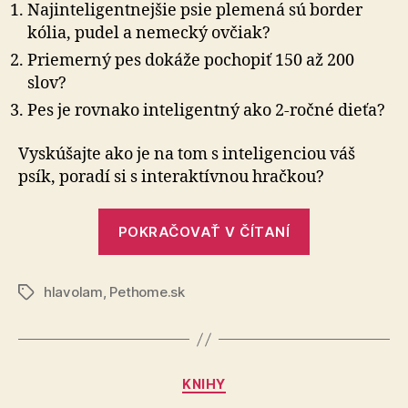
Najinteligentnejšie psie plemená sú border
kólia, pudel a nemecký ovčiak?
Priemerný pes dokáže pochopiť 150 až 200
slov?
Pes je rovnako inteligentný ako 2-ročné dieťa?
Vyskúšajte ako je na tom s inteligenciou váš
psík, poradí si s interaktívnou hračkou?
„Interaktívn
POKRAČOVAŤ V ČÍTANÍ
hračky
pre
hlavolam
,
Pethome.sk
psov“
Značky
Kategórie
KNIHY