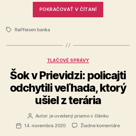
„Gesto
POKRAČOVAŤ V ČÍTANÍ
pre
mesto“
Raiffeisen banka
Značky
Kategórie
TLAČOVÉ SPRÁVY
Šok v Prievidzi: policajti
odchytili veľhada, ktorý
ušiel z terária
Autor:
je uvedený priamo v článku
Autor
článku
na
14. novembra 2020
Žiadne komentáre
Dátum
Šok
článku