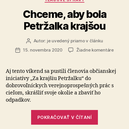
novej
riaditeľky“
Chceme, aby bola
Petržalka krajšou
Autor:
je uvedený priamo v článku
Autor
článku
na
15. novembra 2020
Žiadne komentáre
Dátum
Chcem
článku
aby
bola
Aj tento víkend sa pustili členovia občianskej
Petržal
iniciatívy „Za krajšiu Petržalku“ do
krajšou
dobrovoľníckych verejnoprospešných prác s
cieľom, skrášliť svoje okolie a zbaviť ho
odpadkov.
„Chceme,
POKRAČOVAŤ V ČÍTANÍ
aby