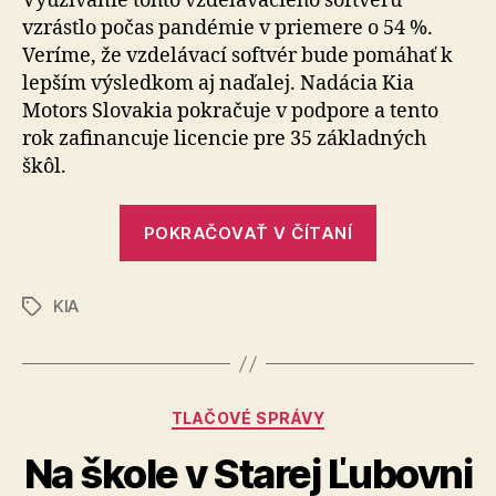
Využívanie tohto vzdelávacieho softvéru
školác
vzrástlo počas pandémie v priemere o 54 %.
Veríme, že vzdelávací softvér bude pomáhať k
lepším výsledkom aj naďalej. Nadácia Kia
Motors Slovakia pokračuje v podpore a tento
rok zafinancuje licencie pre 35 základných
škôl.
„Nadácia
POKRAČOVAŤ V ČÍTANÍ
Kia
podporuje
KIA
online
Značky
vzdelávanie
na
základných
Kategórie
TLAČOVÉ SPRÁVY
školách“
Na škole v Starej Ľubovni