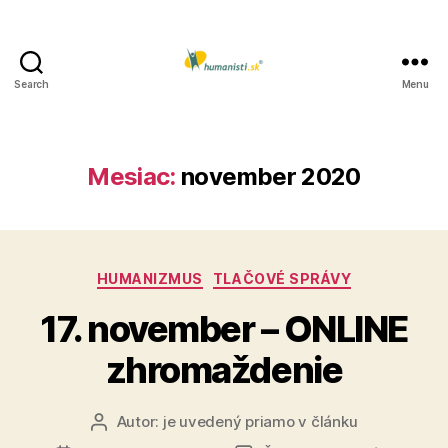
Search
Menu
Humanisti.sk
Mesiac:
november 2020
Kategórie
HUMANIZMUS
TLAČOVÉ SPRÁVY
17. november – ONLINE
zhromaždenie
Autor:
je uvedený priamo v článku
Autor
článku