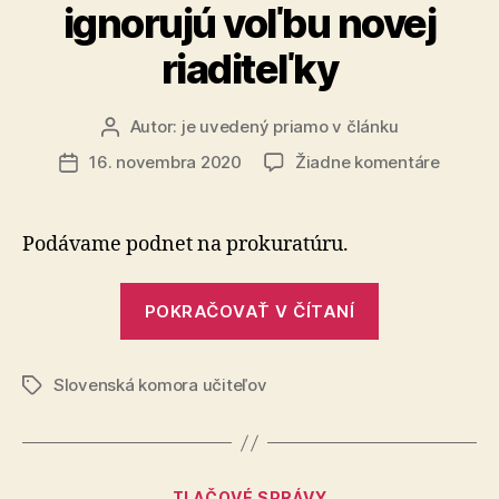
ignorujú voľbu novej
riaditeľky
Autor:
je uvedený priamo v článku
Autor
článku
na
16. novembra 2020
Žiadne komentáre
Dátum
Na
článku
škole
v
Podávame podnet na prokuratúru.
Starej
Ľubovn
„Na
ignoruj
POKRAČOVAŤ V ČÍTANÍ
škole
voľbu
v
novej
riaditeľ
Slovenská komora učiteľov
Starej
Značky
Ľubovni
ignorujú
voľbu
Kategórie
TLAČOVÉ SPRÁVY