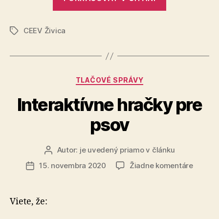
lieta
za
CEEV Živica
oknom“
Značky
Kategórie
TLAČOVÉ SPRÁVY
Interaktívne hračky pre
psov
Autor:
je uvedený priamo v článku
Autor
článku
na
15. novembra 2020
Žiadne komentáre
Dátum
Interak
článku
hračky
pre
Viete, že:
psov