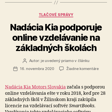
Kategórie
TLAČOVÉ SPRÁVY
Nadácia Kia podporuje
online vzdelávanie na
základných školách
Autor:
je uvedený priamo v článku
Autor
článku
na
16. novembra 2020
Žiadne komentáre
Dátum
Nadáci
článku
Kia
podpor
Nadácia Kia Motors Slovakia
začala s podporou
online
online vzdelávania ešte v roku 2018, keď pre 28
vzdelá
základných škôl v Žilinskom kraji zakúpila
na
licencie na vzdelávací softvér
SmartBooks
.
základ