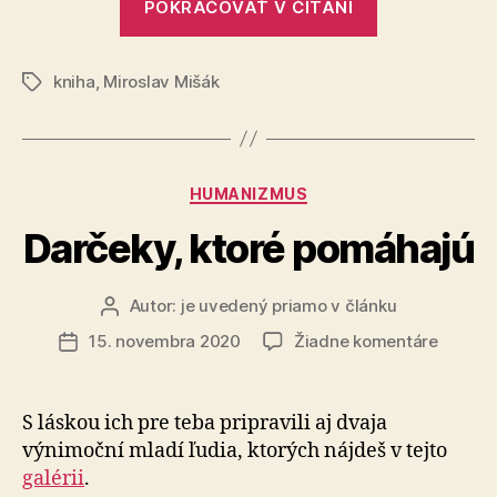
POKRAČOVAŤ V ČÍTANÍ
svorky
a
kniha
,
Miroslav Mišák
iné
Značky
neobyčajné
príbehy“
Kategórie
HUMANIZMUS
Darčeky, ktoré pomáhajú
Autor:
je uvedený priamo v článku
Autor
článku
na
15. novembra 2020
Žiadne komentáre
Dátum
Darčeky
článku
ktoré
pomáha
S láskou ich pre teba pripravili aj dvaja
výnimoční mladí ľudia, ktorých nájdeš v tejto
galérii
.