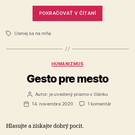
„Darčeky,
POKRAČOVAŤ V ČÍTANÍ
ktoré
pomáhajú“
Usmej sa na mňa
Značky
Kategórie
HUMANIZMUS
Gesto pre mesto
Autor:
je uvedený priamo v článku
Autor
článku
na
14. novembra 2020
1 komentár
Dátum
Gesto
článku
pre
mesto
Hlasujte a získajte dobrý pocit.