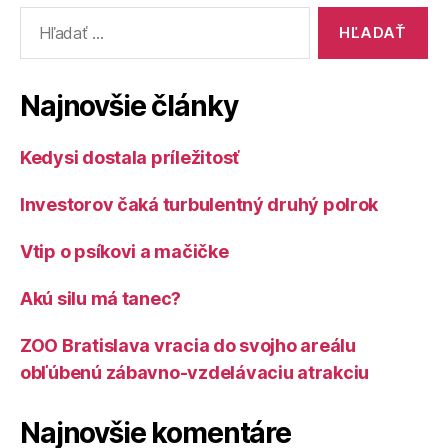
Vyhľadať:
Najnovšie články
Kedysi dostala príležitosť
Investorov čaká turbulentný druhý polrok
Vtip o psíkovi a mačičke
Akú silu má tanec?
ZOO Bratislava vracia do svojho areálu
obľúbenú zábavno-vzdelávaciu atrakciu
Najnovšie komentáre