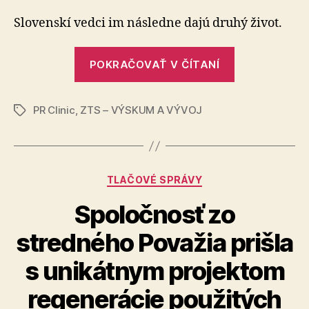
batérie
z
Slovenskí vedci im následne dajú druhý život.
elektromo
by
„Použité
mala
POKRAČOVAŤ V ČÍTANÍ
batérie
v
z
Dubnici
demontov
PR Clinic
,
ZTS – VÝSKUM A VÝVOJ
elektromobi
Značky
robotická
by
linka
mala
v
Kategórie
TLAČOVÉ SPRÁVY
Dubnici
demontovať
Spoločnosť zo
robotická
stredného Považia prišla
linka“
s unikátnym projektom
regenerácie použitých