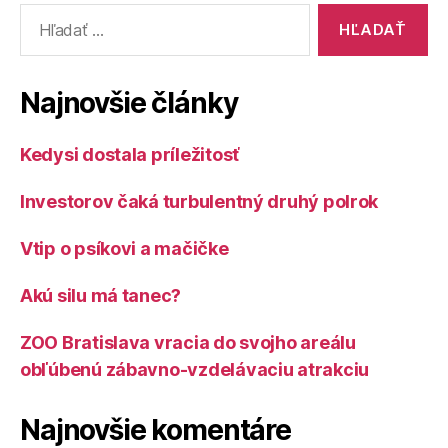
Vyhľadať:
projektom
regenerácie
použitých
Najnovšie články
batérií
z
Kedysi dostala príležitosť
elektromobi
Investorov čaká turbulentný druhý polrok
Vtip o psíkovi a mačičke
Akú silu má tanec?
ZOO Bratislava vracia do svojho areálu
obľúbenú zábavno-vzdelávaciu atrakciu
Najnovšie komentáre