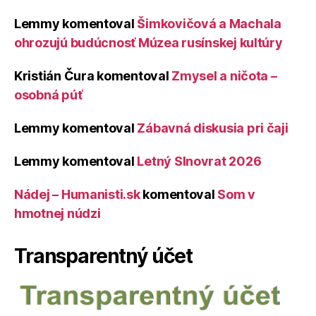
Lemmy
komentoval
Šimkovičová a Machala
ohrozujú budúcnosť Múzea rusínskej kultúry
Kristián Čura
komentoval
Zmysel a ničota –
osobná púť
Lemmy
komentoval
Zábavná diskusia pri čaji
Lemmy
komentoval
Letný Slnovrat 2026
Nádej – Humanisti.sk
komentoval
Som v
hmotnej núdzi
Transparentný účet