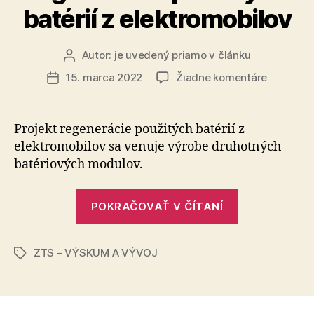
batérií z elektromobilov
Autor:
je uvedený priamo v článku
Autor
článku
na
15. marca 2022
Žiadne komentáre
Dátum
Spoločno
článku
zo
strednéh
Projekt regenerácie použitých batérií z
Považia
elektromobilov sa venuje výrobe druhotných
prišla
batériových modulov.
s
unikátny
„Spoločnosť
projekto
POKRAČOVAŤ V ČÍTANÍ
zo
regenerá
použitýc
stredného
batérií
ZTS – VÝSKUM A VÝVOJ
Považia
Značky
z
prišla
elektrom
s
unikátnym