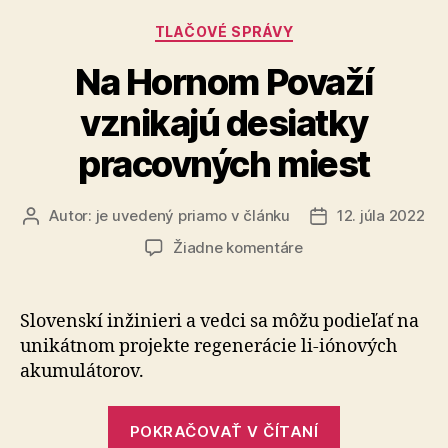
ako
Kategórie
TLAČOVÉ SPRÁVY
úložisko
energie
Na Hornom Považí
v
vznikajú desiatky
ekologickýc
novostavbác
pracovných miest
Autor:
je uvedený priamo v článku
12. júla 2022
Autor
Dátum
článku
článku
na
Žiadne komentáre
Na
Hornom
Považí
Slovenskí inžinieri a vedci sa môžu podieľať na
vznikajú
unikátnom projekte regenerácie li-iónových
desiatky
akumulátorov.
pracovných
miest
„Na
POKRAČOVAŤ V ČÍTANÍ
Hornom