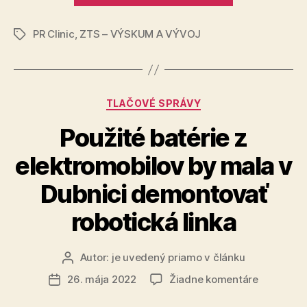
Považí
PR Clinic
,
ZTS – VÝSKUM A VÝVOJ
vznikajú
Značky
desiatky
pracovných
miest“
Kategórie
TLAČOVÉ SPRÁVY
Použité batérie z
elektromobilov by mala v
Dubnici demontovať
robotická linka
Autor:
je uvedený priamo v článku
Autor
článku
na
26. mája 2022
Žiadne komentáre
Dátum
Použité
článku