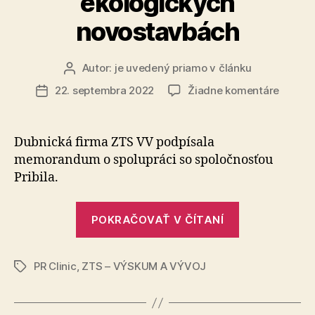
ekologických
novostavbách
Autor:
je uvedený priamo v článku
Autor
článku
na
22. septembra 2022
Žiadne komentáre
Dátum
Regene
článku
batérie
z
Dubnická firma ZTS VV podpísala
elektr
memorandum o spolupráci so spoločnosťou
využijú
Pribila.
aj
ako
„Regenerov
úložisk
POKRAČOVAŤ V ČÍTANÍ
batérie
energi
v
z
ekolog
PR Clinic
,
ZTS – VÝSKUM A VÝVOJ
elektromobi
Značky
novost
využijú
aj