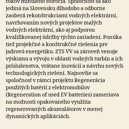
rokov minulého storočia. Spoločnosť sa ako
jediná na Slovensku dlhodobo a odborne
zaoberá rekonštrukciami vodných elektrární,
navrhovaním nových projektov malých
vodných elektrární, ako aj podporou
kvalifikovanej údržby týchto zariadení. Ponúka
tiež projekčné a konštrukčné riešenia pre
jadrovú energetiku. ZTS VV sa zároveň venuje
výskumu a vývoju v oblasti vodných turbín a ich
príslušenstva, vrátane inovácií a návrhu nových
technologických riešení. Najnovšie sa
spoločnosť v rámci projektu Regenerácia
použitých batérií z elektromobilov
(Regeneration of used EV batteries) zameriava
na možnosti opakovaného využitia
regenerovaných akumulátorov v menej
dynamických aplikáciách.