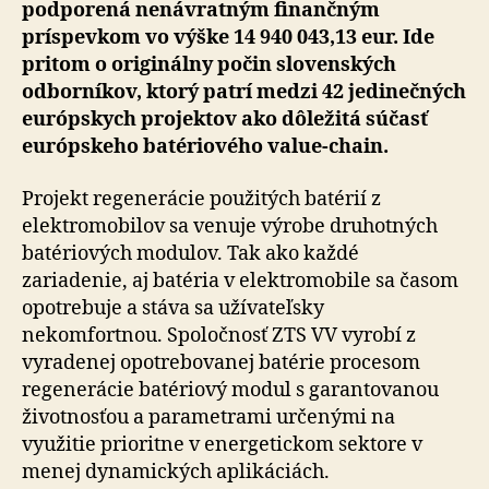
podporená nenávratným finančným
príspevkom vo výške 14 940 043,13 eur. Ide
pritom o originálny počin slovenských
odborníkov, ktorý patrí medzi 42 jedinečných
európskych projektov ako dôležitá súčasť
európskeho batériového value-chain.
Projekt regenerácie použitých batérií z
elektromobilov sa venuje výrobe druhotných
batériových modulov. Tak ako každé
zariadenie, aj batéria v elektromobile sa časom
opotrebuje a stáva sa užívateľsky
nekomfortnou. Spoločnosť ZTS VV vyrobí z
vyradenej opotrebovanej batérie procesom
regenerácie batériový modul s garantovanou
životnosťou a parametrami určenými na
využitie prioritne v energetickom sektore v
menej dynamických aplikáciách.