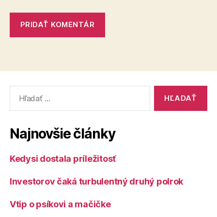
Vyhľadať:
Najnovšie články
Kedysi dostala príležitosť
Investorov čaká turbulentný druhý polrok
Vtip o psíkovi a mačičke