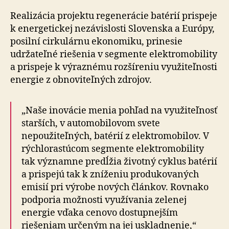
Realizácia projektu regenerácie batérií prispeje
k energetickej nezávislosti Slovenska a Európy,
posilní cirkulárnu ekonomiku, prinesie
udržateľné riešenia v segmente elektromobility
a prispeje k výraznému rozšíreniu využiteľnosti
energie z obnoviteľných zdrojov.
„Naše inovácie menia pohľad na využiteľnosť
starších, v automobilovom svete
nepoužiteľných, batérií z elektromobilov. V
rýchlorastúcom segmente elektromobility
tak významne predĺžia životný cyklus batérií
a prispejú tak k zníženiu produkovaných
emisií pri výrobe nových článkov. Rovnako
podporia možnosti využívania zelenej
energie vďaka cenovo dostupnejším
riešeniam určeným na jej uskladnenie,“