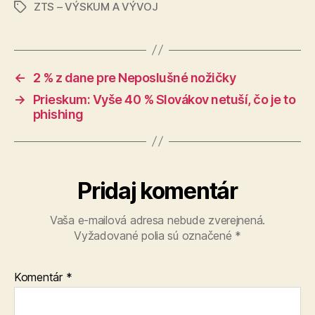
ZTS – VÝSKUM A VÝVOJ
Značky
←
2 % z dane pre Neposlušné nožičky
→
Prieskum: Vyše 40 % Slovákov netuší, čo je to
phishing
Pridaj komentár
Vaša e-mailová adresa nebude zverejnená.
Vyžadované polia sú označené
*
Komentár
*