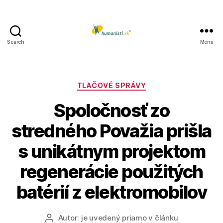
Search
Menu
Humanisti.sk
Kategórie
TLAČOVÉ SPRÁVY
Spoločnosť zo
stredného Považia prišla
s unikátnym projektom
regenerácie použitých
batérií z elektromobilov
Autor:
je uvedený priamo v článku
Autor