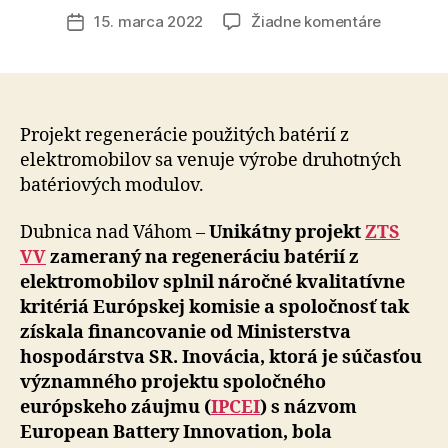
článku
na
15. marca 2022
Žiadne komentáre
Dátum
Spoločno
článku
zo
strednéh
Považia
prišla
Projekt regenerácie použitých batérií z
s
elektromobilov sa venuje výrobe druhotných
unikátny
batériových modulov.
projekto
regenerá
Dubnica nad Váhom –
Unikátny projekt
ZTS
použitýc
VV
zameraný na regeneráciu batérií z
batérií
elektromobilov splnil náročné kvalitatívne
z
kritériá Európskej komisie a spoločnosť tak
elektrom
získala financovanie od Ministerstva
hospodárstva SR. Inovácia, ktorá je súčasťou
významného projektu spoločného
európskeho záujmu (
IPCEI
) s názvom
European Battery Innovation, bola