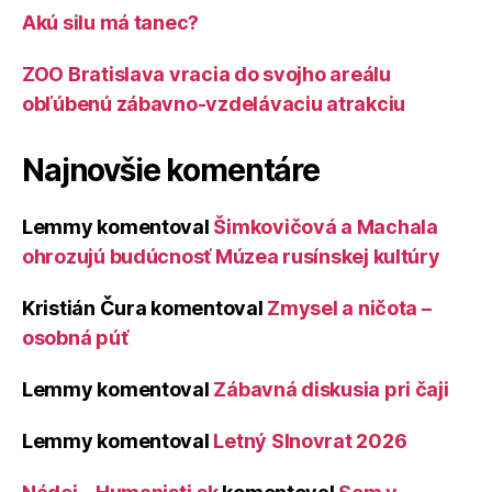
Akú silu má tanec?
ZOO Bratislava vracia do svojho areálu
obľúbenú zábavno-vzdelávaciu atrakciu
Najnovšie komentáre
Lemmy
komentoval
Šimkovičová a Machala
ohrozujú budúcnosť Múzea rusínskej kultúry
Kristián Čura
komentoval
Zmysel a ničota –
osobná púť
Lemmy
komentoval
Zábavná diskusia pri čaji
Lemmy
komentoval
Letný Slnovrat 2026