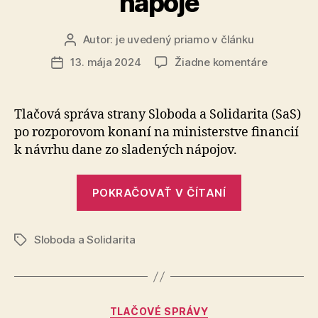
nápoje
Autor:
je uvedený priamo v článku
Autor
článku
na
13. mája 2024
Žiadne komentáre
Dátum
Vďaka
článku
nášmu
tlaku
Tlačová správa strany Sloboda a So­li­da­ri­ta (SaS)
sa
po rozpo­ro­vom ko­na­ní na mi­nister­stve financií
nemajú
k návrhu dane zo sla­de­ných nápojov.
zdaňovať
proteínov
„Vďaka
či
POKRAČOVAŤ V ČÍTANÍ
nášmu
jogurtové
nápoje
tlaku
Sloboda a Solidarita
sa
Značky
nemajú
zdaňovať
proteínové
Kategórie
TLAČOVÉ SPRÁVY
či