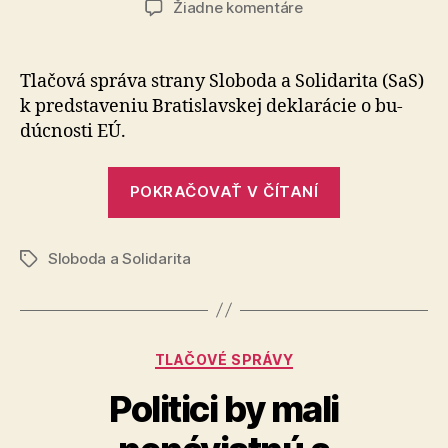
na
Žiadne komentáre
Predstavili
sme
Bratislavskú
Tlačová správa strany Sloboda a So­li­da­ri­ta (SaS)
deklaráciu,
k pred­sta­ve­niu Bratislavskej dekla­rácie o bu­
ktorou
dúc­nosti EÚ.
sa
budeme
„Predstavili
riadiť
POKRAČOVAŤ V ČÍTANÍ
sme
v
Európskom
Bratislavskú
parlamente
Sloboda a Solidarita
deklaráciu,
Značky
ktorou
sa
budeme
Kategórie
TLAČOVÉ SPRÁVY
riadiť
v
Politici by mali
Európskom