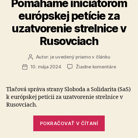
Pomáhame iniciátorom
európskej petície za
uzatvorenie strelnice v
Rusovciach
Autor:
je uvedený priamo v článku
Autor
článku
na
10. mája 2024
Žiadne komentáre
Dátum
Pomáham
článku
iniciátor
európskej
Tlačová správa strany Sloboda a Solidarita (SaS)
petície
k európskej petícii za uzatvorenie strelnice v
za
Rusovciach.
uzatvoren
strelnice
„Pomáhame
v
POKRAČOVAŤ V ČÍTANÍ
iniciátorom
Rusovcia
európskej