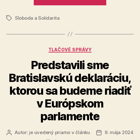
Fica
občanom
pre
Sloboda a Solidarita
časopis
Značky
Michelka
je
výsmechom
Kategórie
TLAČOVÉ SPRÁVY
všetkým
občanom“
Predstavili sme
Bratislavskú deklaráciu,
ktorou sa budeme riadiť
v Európskom
parlamente
Autor:
je uvedený priamo v článku
9. mája 2024
Autor
Dátum
článku
článku