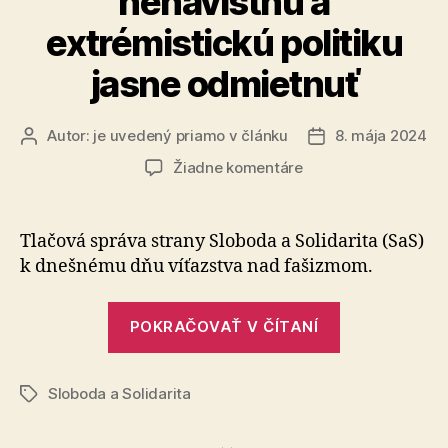
nenávistnú a
parlamente“
extrémistickú politiku
jasne odmietnuť
Autor:
je uvedený priamo v článku
8. mája 2024
Autor
Dátum
článku
článku
na
Žiadne komentáre
Politici
by
mali
Tlačová správa strany Sloboda a Solidarita (SaS)
nenávistnú
k dneš­nému dňu víťazstva nad fa­šiz­mom.
a
extrémistickú
„Politici
politiku
POKRAČOVAŤ V ČÍTANÍ
by
jasne
odmietnuť
mali
Sloboda a Solidarita
nenávistnú
Značky
a