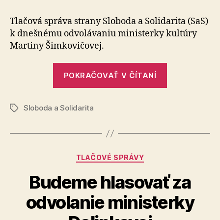
ministra
kultúry,
Tlačová správa strany Sloboda a So­li­da­ri­ta (SaS)
ako
k dnešnému odvo­lá­va­niu ministerky kultúry
je
Martiny Šimkovičovej.
Martina
Šimkovičová
„Horšieho
sme
POKRAČOVAŤ V ČÍTANÍ
ministra
v
ére
kultúry,
samostatnos
Sloboda a Solidarita
ako
Značky
ešte
je
nemali
Martina
Šimkovičová
Kategórie
TLAČOVÉ SPRÁVY
sme
v
Budeme hlasovať za
ére
odvolanie ministerky
samostatnost
ešte