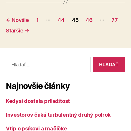
extrémistick
politiku
Stránkovanie
jasne
…
…
←
Novšie
1
44
45
46
77
odmietnuť“
príspevkov
Staršie
→
Vyhľadať:
Najnovšie články
Kedysi dostala príležitosť
Investorov čaká turbulentný druhý polrok
Vtip o psíkovi a mačičke