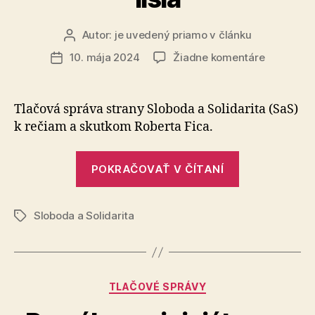
Autor:
je uvedený priamo v článku
Autor
článku
na
10. mája 2024
Žiadne komentáre
Dátum
Slová
článku
a
činy
Tlačová správa strany Sloboda a Solidarita (SaS)
premiéra
k rečiam a skutkom Roberta Fica.
Roberta
Fica
„Slová
sa
POKRAČOVAŤ V ČÍTANÍ
a
totálne
líšia
činy
Sloboda a Solidarita
premiéra
Značky
Roberta
Fica
sa
Kategórie
TLAČOVÉ SPRÁVY
totálne
líšia“