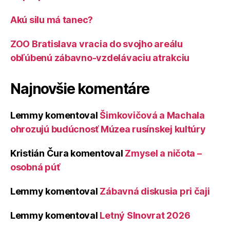
Akú silu má tanec?
ZOO Bratislava vracia do svojho areálu
obľúbenú zábavno-vzdelávaciu atrakciu
Najnovšie komentáre
Lemmy
komentoval
Šimkovičová a Machala
ohrozujú budúcnosť Múzea rusínskej kultúry
Kristián Čura
komentoval
Zmysel a ničota –
osobná púť
Lemmy
komentoval
Zábavná diskusia pri čaji
Lemmy
komentoval
Letný Slnovrat 2026