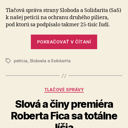
petíciu
na
Tlačová správa strany Sloboda a So­li­da­ri­ta (SaS)
ochranu
k na­šej petícii na ochra­nu druhého piliera,
druhého
pod kto­rú sa pod­pí­salo tak­mer 25-tisíc ľudí.
piliera
už
„Našu
podpísalo
POKRAČOVAŤ V ČÍTANÍ
petíciu
25-
tisíc
na
ľudí
petícia
,
Sloboda a Solidarita
ochranu
Značky
druhého
piliera
už
Kategórie
TLAČOVÉ SPRÁVY
podpísalo
25-
Slová a činy premiéra
tisíc
Roberta Fica sa totálne
ľudí“
líšia