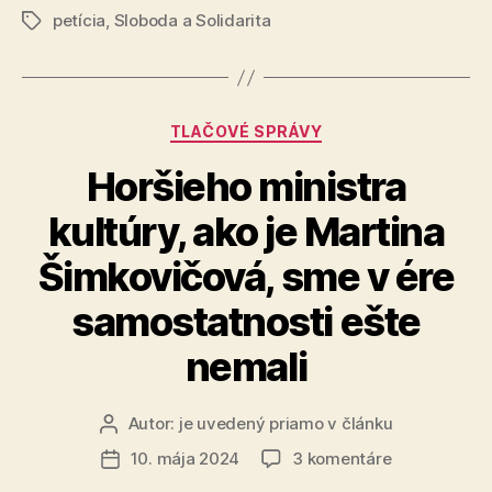
petícia
,
Sloboda a Solidarita
petície
Značky
za
uzatvorenie
strelnice
Kategórie
TLAČOVÉ SPRÁVY
v
Rusovciach“
Horšieho ministra
kultúry, ako je Martina
Šimkovičová, sme v ére
samostatnosti ešte
nemali
Autor:
je uvedený priamo v článku
Autor
článku
na
10. mája 2024
3 komentáre
Dátum
Horšieho
článku