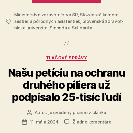
pre
Ministerstvo zdravotníctva SR
,
Slo­ven­ská komore
zdravotné
sestier a pô­rod­ných asistentiek
,
Slo­ven­ská zdra­vot­
Značky
sestry,
nícka uni­ver­zita
,
Sloboda a Solidarita
chceme
zlepšiť
ich
vzdelávanie
Kategórie
TLAČOVÉ SPRÁVY
Našu petíciu na ochranu
druhého piliera už
podpísalo 25-tisíc ľudí
Autor:
je uvedený priamo v článku
Autor
článku
na
11. mája 2024
Žiadne komentáre
Dátum
Našu
článku