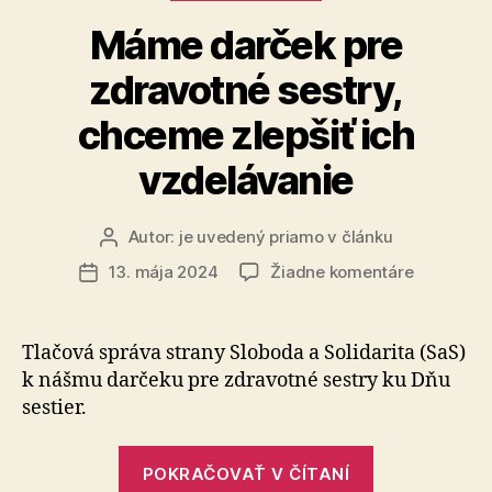
jogurtové
Máme darček pre
nápoje“
zdravotné sestry,
chceme zlepšiť ich
vzdelávanie
Autor:
je uvedený priamo v článku
Autor
článku
na
13. mája 2024
Žiadne komentáre
Dátum
Máme
článku
darček
pre
Tlačová správa strany Sloboda a So­li­da­ri­ta (SaS)
zdravotn
k nášmu dar­če­ku pre zdra­votné sestry ku Dňu
sestry,
sestier.
chceme
zlepšiť
„Máme
ich
POKRAČOVAŤ V ČÍTANÍ
darček
vzdelávan