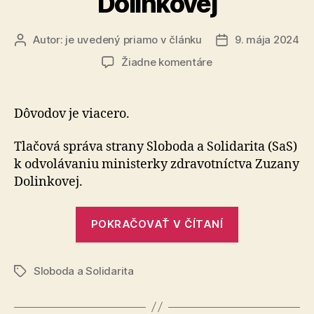
Dolinkovej
nemali“
Autor:
je uvedený priamo v článku
9. mája 2024
Autor
Dátum
článku
článku
na
Žiadne komentáre
Budeme
hlasovať
za
Dôvodov je viacero.
odvolanie
ministerky
Tlačová správa strany Sloboda a Solidarita (SaS)
Dolinkovej
k odvolávaniu ministerky zdravotníctva Zuzany
Dolinkovej.
„Budeme
POKRAČOVAŤ V ČÍTANÍ
hlasovať
za
Sloboda a Solidarita
odvolanie
Značky
ministerky
Dolinkovej“