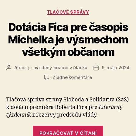
Kategórie
TLAČOVÉ SPRÁVY
Dotácia Fica pre časopis
Michelka je výsmechom
všetkým občanom
Autor:
je uvedený priamo v článku
9. mája 2024
Autor
Dátum
článku
článku
na
Žiadne komentáre
Dotácia
Fica
pre
Tlačová správa strany Sloboda a So­li­da­ri­ta (SaS)
časopis
k do­tá­cii premiéra Roberta Fica pre
Li­te­rár­ny
Michelka
týž­den­ník
z re­zer­vy pred­sedu vlády.
je
výsmechom
„Dotácia
všetkým
POKRAČOVAŤ V ČÍTANÍ