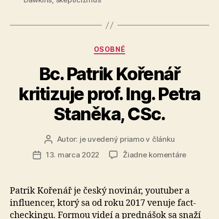
humanizmu
ako
zmenili
môžu
môj
váš?
život
Kategórie
OSOBNÉ
–
Bc. Patrik Kořenář
a
ako
kritizuje prof. Ing. Petra
môžu
Staněka, CSc.
váš?“
Autor:
je uvedený priamo v článku
Autor
článku
na
13. marca 2022
Žiadne komentáre
Dátum
Bc.
článku
Patrik
Kořenář
Patrik Kořenář je český novinár, youtuber a
kritizuje
influencer, ktorý sa od roku 2017 venuje fact-
prof.
checkingu. Formou videí a prednášok sa snaží
Ing.