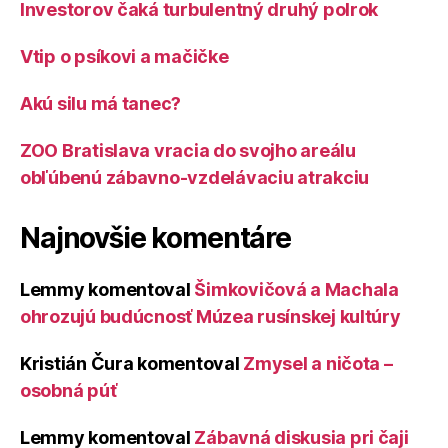
Investorov čaká turbulentný druhý polrok
Vtip o psíkovi a mačičke
Akú silu má tanec?
ZOO Bratislava vracia do svojho areálu
obľúbenú zábavno-vzdelávaciu atrakciu
Najnovšie komentáre
Lemmy
komentoval
Šimkovičová a Machala
ohrozujú budúcnosť Múzea rusínskej kultúry
Kristián Čura
komentoval
Zmysel a ničota –
osobná púť
Lemmy
komentoval
Zábavná diskusia pri čaji