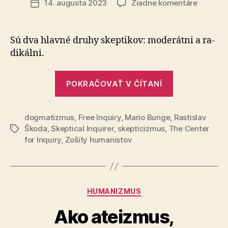
na
14. augusta 2023
Žiadne komentáre
Dátum
Absolút
článku
skeptic
sa
Sú dva hlavné druhy skep­ti­kov: mo­de­rátni a ra­
rovná
di­kálni.
dogmat
„Absolútny
POKRAČOVAŤ V ČÍTANÍ
skepticizmu
sa
dogmatizmus
,
Free Inquiry
,
Mario Bunge
,
rovná
Rastislav
Škoda
,
Skeptical Inquirer
,
skepticizmus
,
The Center
Značky
dogmatizmu
for Inquiry
,
Zošity humanistov
Kategórie
HUMANIZMUS
Ako ateizmus,