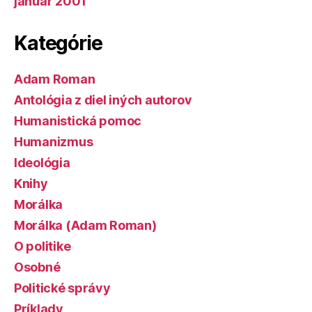
január 2001
Kategórie
Adam Roman
Antológia z diel iných autorov
Humanistická pomoc
Humanizmus
Ideológia
Knihy
Morálka
Morálka (Adam Roman)
O politike
Osobné
Politické správy
Príklady