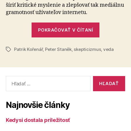
šíriť kritické myslenie a zlepšovať tak mediálnu
Petra
gramotnosť užívateľov internetu.
Staněka,
CSc.
„Bc.
POKRAČOVAŤ V ČÍTANÍ
Patrik
Kořenář
Patrik Kořenář
,
Peter Staněk
,
skepticizmus
kritizuje
,
veda
Značky
prof.
Ing.
Petra
Vyhľadať:
Staněka,
CSc.“
Najnovšie články
Kedysi dostala príležitosť