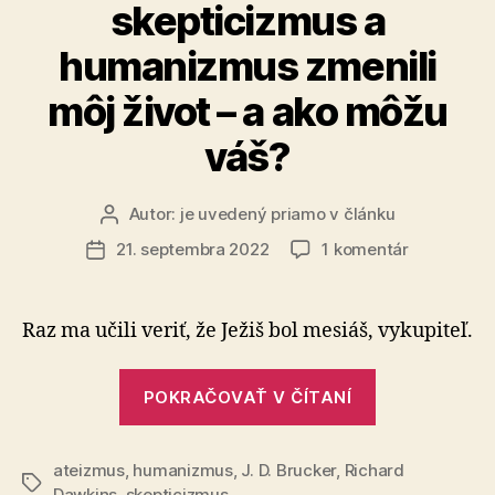
skepticizmus a
humanizmus zmenili
môj život – a ako môžu
váš?
Autor:
je uvedený priamo v článku
Autor
článku
na
21. septembra 2022
1 komentár
Dátum
Ako
článku
ateizmus,
skepticizm
Raz ma učili veriť, že Ježiš bol mesiáš, vykupiteľ.
a
humanizm
„Ako
zmenili
POKRAČOVAŤ V ČÍTANÍ
ateizmus,
môj
skepticizmu
život
–
ateizmus
,
humanizmus
,
J. D. Brucker
,
Richard
a
Značky
a
Dawkins
,
skepticizmus