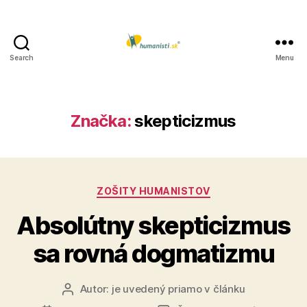
Search
Menu
Humanisti.sk
Značka:
skepticizmus
Kategórie
ZOŠITY HUMANISTOV
Absolútny skepticizmus
sa rovná dogmatizmu
Autor:
je uvedený priamo v článku
Autor
článku