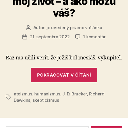
môj život – a ako môžu
váš?
Autor:
je uvedený priamo v článku
Autor
článku
na
21. septembra 2022
1 komentár
Dátum
Ako
článku
ateizmus,
skepticizm
Raz ma učili veriť, že Ježiš bol mesiáš, vykupiteľ.
a
humanizm
„Ako
zmenili
POKRAČOVAŤ V ČÍTANÍ
ateizmus,
môj
skepticizmu
život
–
ateizmus
,
humanizmus
,
J. D. Brucker
,
Richard
a
Značky
a
Dawkins
,
skepticizmus
humanizmu
ako
zmenili
môžu
môj
váš?
život