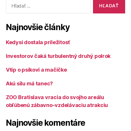
Vyhľadať:
–
a
ako
Najnovšie články
môžu
váš?“
Kedysi dostala príležitosť
Investorov čaká turbulentný druhý polrok
Vtip o psíkovi a mačičke
Akú silu má tanec?
ZOO Bratislava vracia do svojho areálu
obľúbenú zábavno-vzdelávaciu atrakciu
Najnovšie komentáre