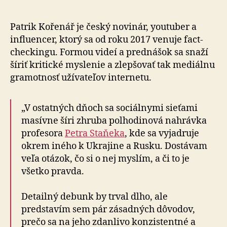
Kořenář
kritizuje
prof.
Patrik Kořenář je český novinár, youtuber a
Ing.
influencer, ktorý sa od roku 2017 venuje fact-
Petra
checkingu. Formou videí a prednášok sa snaží
Staněka,
šíriť kritické myslenie a zlepšovať tak mediálnu
CSc.
gramotnosť užívateľov internetu.
„V ostatných dňoch sa sociálnymi sieťami
masívne šíri zhruba polhodinová nahrávka
profesora
Petra Staňeka
, kde sa vyjadruje
okrem iného k Ukrajine a Rusku. Dostávam
veľa otázok, čo si o nej myslím, a či to je
všetko pravda.
Detailný debunk by trval dlho, ale
predstavím sem pár zásadných dôvodov,
prečo sa na jeho zdanlivo konzistentné a