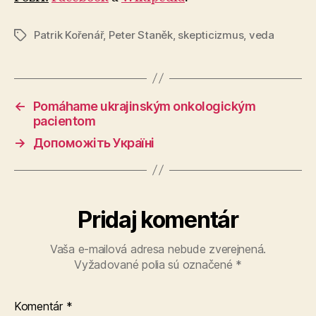
Patrik Kořenář
,
Peter Staněk
,
skepticizmus
,
veda
Značky
←
Pomáhame ukrajinským onkologickým
pacientom
→
Допоможіть Україні
Pridaj komentár
Vaša e-mailová adresa nebude zverejnená.
Vyžadované polia sú označené
*
Komentár
*