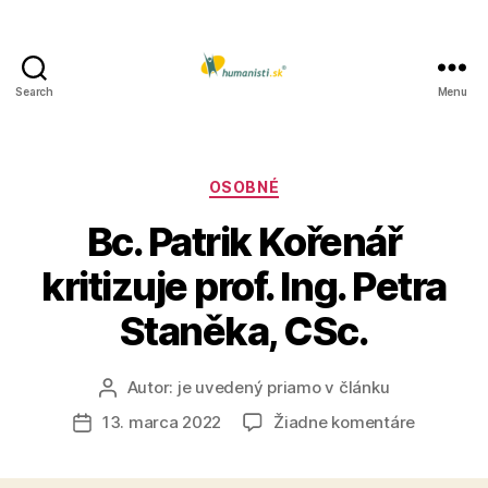
Search
Menu
Humanisti.sk
Kategórie
OSOBNÉ
Bc. Patrik Kořenář
kritizuje prof. Ing. Petra
Staněka, CSc.
Autor:
je uvedený priamo v článku
Autor
článku
na
13. marca 2022
Žiadne komentáre
Dátum
Bc.
článku
Patrik