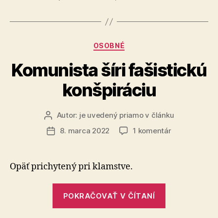
Kategórie
OSOBNÉ
Komunista šíri fašistickú
konšpiráciu
Autor:
je uvedený priamo v článku
Autor
článku
na
8. marca 2022
1 komentár
Dátum
Komunista
článku
šíri
fašistickú
Opäť prichytený pri klamstve.
konšpiráciu
„Komunista
POKRAČOVAŤ V ČÍTANÍ
šíri
fašistickú