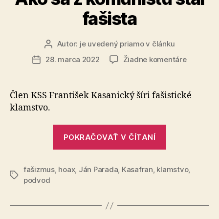
fašista
Autor:
je uvedený priamo v článku
Autor
článku
na
28. marca 2022
Žiadne komentáre
Dátum
Ako
článku
sa
z
Člen KSS František Kasanický šíri fašistické
komunist
klamstvo.
stal
fašista
„Ako
POKRAČOVAŤ V ČÍTANÍ
sa
z
fašizmus
,
hoax
,
Ján Parada
,
Kasafran
,
klamstvo
komunistu
,
Značky
podvod
stal
fašista“