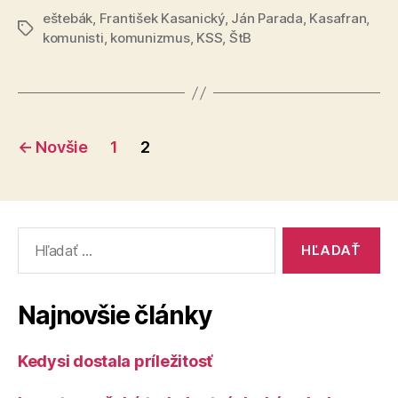
eštebák
,
František Kasanický
,
Ján Parada
konšpiráciu
,
Kasafran
,
Značky
komunisti
,
komunizmus
,
KSS
,
ŠtB
Stránkovanie
←
Novšie
1
2
príspevkov
Vyhľadať:
Najnovšie články
Kedysi dostala príležitosť