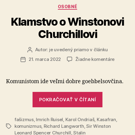
Kategórie
OSOBNÉ
Klamstvo o Winstonovi
Churchillovi
Autor:
je uvedený priamo v článku
Autor
článku
na
21. marca 2022
Žiadne komentáre
Dátum
Klamstvo
článku
o
Winstono
Komunistom ide veľmi dobre goebbelsovčina.
Churchill
„Klamstvo
POKRAČOVAŤ V ČÍTANÍ
o
Winstonovi
fašizmus
,
Imrich Ruisel
,
Karol Ondriaš
,
Kasafran
Churchillovi
,
komunizmus
,
Richard Langworth
,
Sir Winston
Značky
Leonard Spencer Churchill
,
Stalin