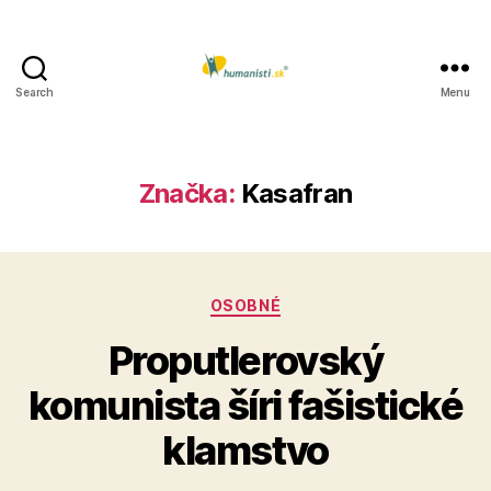
Search
Menu
Humanisti.sk
Značka:
Kasafran
Kategórie
OSOBNÉ
Proputlerovský
komunista šíri fašistické
klamstvo