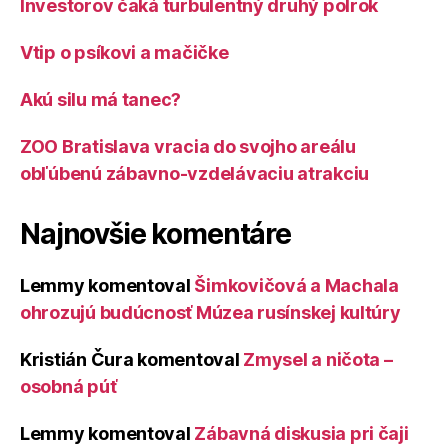
Investorov čaká turbulentný druhý polrok
Vtip o psíkovi a mačičke
Akú silu má tanec?
ZOO Bratislava vracia do svojho areálu
obľúbenú zábavno-vzdelávaciu atrakciu
Najnovšie komentáre
Lemmy
komentoval
Šimkovičová a Machala
ohrozujú budúcnosť Múzea rusínskej kultúry
Kristián Čura
komentoval
Zmysel a ničota –
osobná púť
Lemmy
komentoval
Zábavná diskusia pri čaji