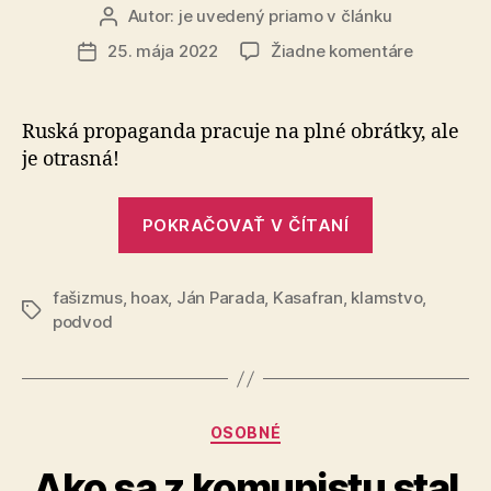
Autor:
je uvedený priamo v článku
Autor
článku
na
25. mája 2022
Žiadne komentáre
Dátum
Proputler
článku
komunist
šíri
Ruská propaganda pracuje na plné obrátky, ale
fašistické
je otrasná!
klamstvo
„Proputlero
POKRAČOVAŤ V ČÍTANÍ
komunista
šíri
fašizmus
,
hoax
,
Ján Parada
,
Kasafran
,
klamstvo
fašistické
,
Značky
podvod
klamstvo“
Kategórie
OSOBNÉ
Ako sa z komunistu stal