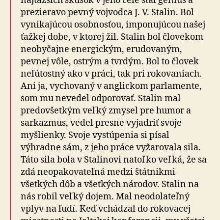
najťažších skúšok v jeho čele stál génius a
prezieravo pevný vojvodca J. V. Stalin. Bol
vynikajúcou osobnosťou, imponujúcou našej
ťažkej dobe, v ktorej žil. Stalin bol človekom
neobyčajne energickým, erudovaným,
pevnej vôle, ostrým a tvrdým. Bol to človek
neľútostný ako v práci, tak pri rokovaniach.
Ani ja, vychovaný v anglickom parlamente,
som mu nevedel odporovať. Stalin mal
predovšetkým veľký zmysel pre humor a
sarkazmus, vedel presne vyjadriť svoje
myšlienky. Svoje vystúpenia si písal
výhradne sám, z jeho práce vyžarovala sila.
Táto sila bola v Stalinovi natoľko veľká, že sa
zdá neopakovateľná medzi štátnikmi
všetkých dôb a všetkých národov. Stalin na
nás robil veľký dojem. Mal neodolateľný
vplyv na ľudí. Keď vchádzal do rokovacej