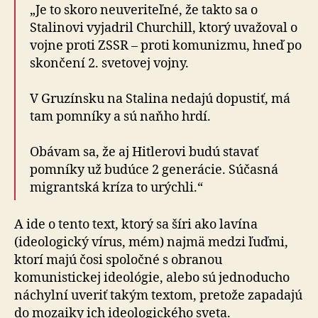
„Je to skoro neuveriteľné, že takto sa o
Stalinovi vyjadril Churchill, ktorý uvažoval o
vojne proti ZSSR – proti komunizmu, hneď po
skončení 2. svetovej vojny.
V Gruzínsku na Stalina nedajú dopustiť, má
tam pomníky a sú naňho hrdí.
Obávam sa, že aj Hitlerovi budú stavať
pomníky už budúce 2 generácie. Súčasná
migrantská kríza to urýchli.“
A ide o tento text, ktorý sa šíri ako lavína
(ideologický vírus, mém) najmä medzi ľuďmi,
ktorí majú čosi spoločné s obranou
komunistickej ideológie, alebo sú jednoducho
náchylní uveriť takým textom, pretože zapadajú
do mozaiky ich ideologického sveta.