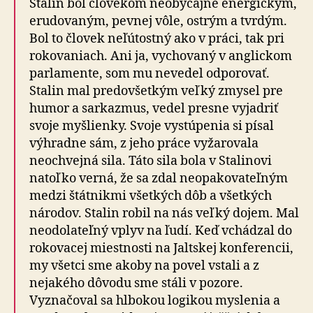
Stalin bol človekom neobyčajne energickým,
erudovaným, pevnej vôle, ostrým a tvrdým.
Bol to človek neľútostný ako v práci, tak pri
rokovaniach. Ani ja, vychovaný v anglickom
parlamente, som mu nevedel odporovať.
Stalin mal predovšetkým veľký zmysel pre
humor a sarkazmus, vedel presne vyjadriť
svoje myšlienky. Svoje vystúpenia si písal
výhradne sám, z jeho práce vyžarovala
neochvejná sila. Táto sila bola v Stalinovi
natoľko verná, že sa zdal neopakovateľným
medzi štátnikmi všetkých dôb a všetkých
národov. Stalin robil na nás veľký dojem. Mal
neodolateľný vplyv na ľudí. Keď vchádzal do
rokovacej miestnosti na Jaltskej konferencii,
my všetci sme akoby na povel vstali a z
nejakého dôvodu sme stáli v pozore.
Vyznačoval sa hlbokou logikou myslenia a