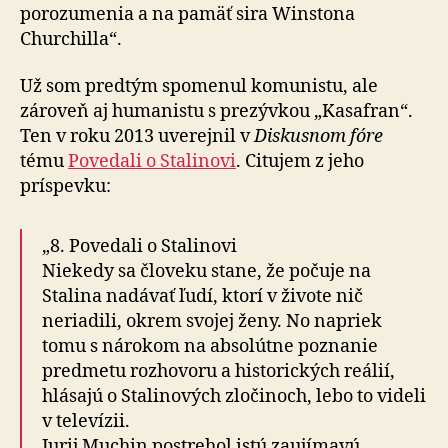
porozumenia a na pamäť sira Winstona
Churchilla“.
Už som predtým spomenul komunistu, ale
zároveň aj humanistu s prezývkou „Kasafran“.
Ten v roku 2013 uverejnil v
Diskusnom fóre
tému
Povedali o Stalinovi
. Citujem z jeho
príspevku:
„8. Povedali o Stalinovi
Niekedy sa človeku stane, že počuje na
Stalina nadávať ľudí, ktorí v živote nič
neriadili, okrem svojej ženy. No napriek
tomu s nárokom na absolútne poznanie
predmetu rozhovoru a historických reálií,
hlásajú o Stalinových zločinoch, lebo to videli
v televízii.
Jurij Muchin postrehol istú zaujímavú