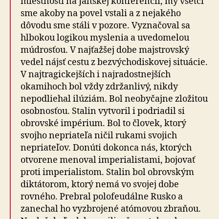
miestnosti na Jaltskej konferencii, my všetci
sme akoby na povel vstali a z nejakého
dôvodu sme stáli v pozore. Vyznačoval sa
hlbokou logikou myslenia a uvedomelou
múdrosťou. V najťažšej dobe majstrovský
vedel nájsť cestu z bezvýchodiskovej situácie.
V najtragickejších i najradostnejších
okamihoch bol vždy zdržanlivý, nikdy
nepodliehal ilúziám. Bol neobyčajne zložitou
osobnosťou. Stalin vytvoril i podriadil si
obrovské impérium. Bol to človek, ktorý
svojho nepriateľa ničil rukami svojich
nepriateľov. Donúti dokonca nás, ktorých
otvorene menoval imperialistami, bojovať
proti imperialistom. Stalin bol obrovským
diktátorom, ktorý nemá vo svojej dobe
rovného. Prebral polofeudálne Rusko a
zanechal ho vyzbrojené atómovou zbraňou.