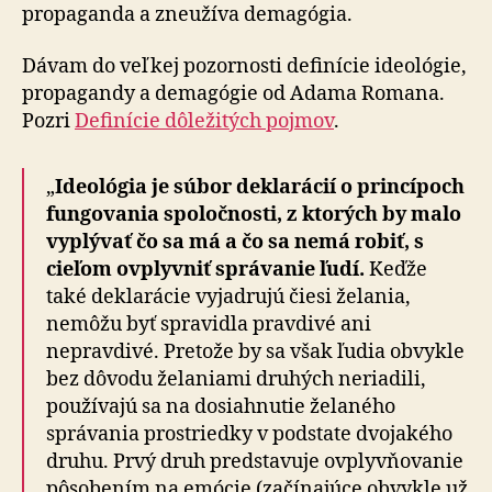
propaganda a zneužíva demagógia.
Dávam do veľkej pozornosti definície ideológie,
propagandy a demagógie od Adama Romana.
Pozri
Definície dôležitých pojmov
.
„
Ideológia je súbor deklarácií o princípoch
fungovania spoločnosti, z ktorých by malo
vyplývať čo sa má a čo sa nemá robiť, s
cieľom ovplyvniť správanie ľudí.
Keďže
také deklarácie vyjadrujú čiesi želania,
nemôžu byť spravidla pravdivé ani
nepravdivé. Pretože by sa však ľudia obvykle
bez dôvodu želaniami druhých neriadili,
používajú sa na dosiahnutie želaného
správania prostriedky v podstate dvojakého
druhu. Prvý druh predstavuje ovplyvňovanie
pôsobením na emócie (začínajúce obvykle už