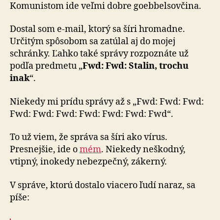
Komunistom ide veľmi dobre goebbelsovčina.
Dostal som e-mail, ktorý sa šíri hromadne.
Určitým spôsobom sa zatúlal aj do mojej
schránky. Ľahko také správy rozpoznáte už
podľa predmetu „
Fwd: Fwd: Stalin, trochu
inak
“.
Niekedy mi prídu správy až s „Fwd: Fwd: Fwd:
Fwd: Fwd: Fwd: Fwd: Fwd: Fwd: Fwd“.
To už viem, že správa sa šíri ako vírus.
Presnejšie, ide o
mém
. Niekedy neškodný,
vtipný, inokedy nebezpečný, zákerný.
V správe, ktorú dostalo viacero ľudí naraz, sa
píše: