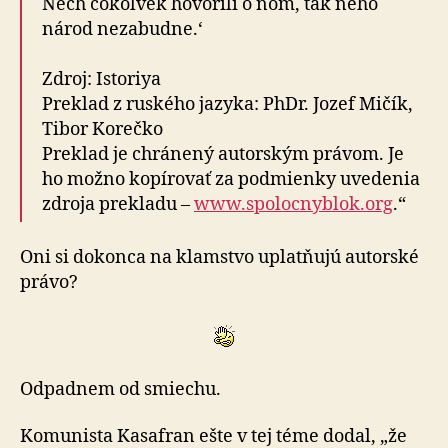
Nech čokoľvek hovorili o ňom, tak neho
národ nezabudne.‘
Zdroj: Istoriya
Preklad z ruského jazyka: PhDr. Jozef Mičík,
Tibor Korečko
Preklad je chránený autorským právom. Je
ho možno kopírovať za podmienky uvedenia
zdroja prekladu –
www.spolocnyblok.org
.“
Oni si dokonca na klamstvo uplatňujú autorské
právo?
Odpadnem od smiechu.
Komunista Kasafran ešte v tej téme dodal, „že