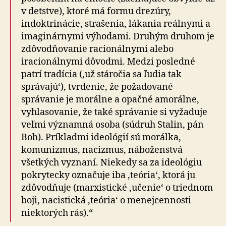
v detstve), ktoré má formu drezúry,
indoktrinácie, strašenia, lákania reálnymi a
imaginárnymi výhodami. Druhým druhom je
zdôvodňovanie racionálnymi alebo
iracionálnymi dôvodmi. Medzi posledné
patrí tradícia (‚už stáročia sa ľudia tak
správajú‘), tvrdenie, že požadované
správanie je morálne a opačné amorálne,
vyhlasovanie, že také správanie si vyžaduje
veľmi významná osoba (súdruh Stalin, pán
Boh). Príkladmi ideológií sú morálka,
komunizmus, nacizmus, náboženstvá
všetkých vyznaní. Niekedy sa za ideológiu
pokrytecky označuje iba ‚teória‘, ktorá ju
zdôvodňuje (marxistické ‚učenie‘ o triednom
boji, nacistická ‚teória‘ o menejcennosti
niektorých rás).“