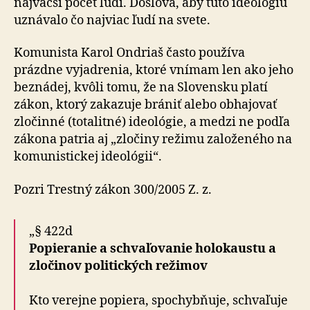
najväčší počet ľudí. Doslova, aby túto ideológiu
uznávalo čo najviac ľudí na svete.
Komunista Karol Ondriaš často používa
prázdne vyjadrenia, ktoré vnímam len ako jeho
beznádej, kvôli tomu, že na Slovensku platí
zákon, ktorý zakazuje brániť alebo obhajovať
zločinné (totalitné) ideológie, a medzi ne podľa
zákona patria aj „zločiny režimu založeného na
komunistickej ideológii“.
Pozri Trestný zákon 300/2005 Z. z.
„§ 422d
Popieranie a schvaľovanie holokaustu a
zločinov politických režimov
Kto verejne popiera, spochybňuje, schvaľuje