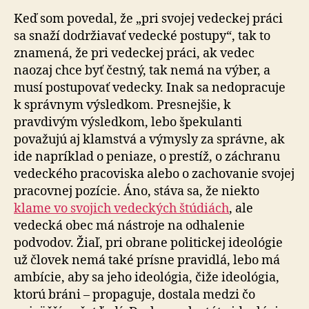
Keď som povedal, že „pri svojej vedeckej práci
sa snaží dodržiavať vedecké postupy“, tak to
znamená, že pri vedeckej práci, ak vedec
naozaj chce byť čestný, tak nemá na výber, a
musí postupovať vedecky. Inak sa nedopracuje
k správnym výsledkom. Presnejšie, k
pravdivým výsledkom, lebo špekulanti
považujú aj klamstvá a výmysly za správne, ak
ide napríklad o peniaze, o prestíž, o záchranu
vedeckého pracoviska alebo o zachovanie svojej
pracovnej pozície. Áno, stáva sa, že niekto
klame vo svojich vedeckých štúdiách
, ale
vedecká obec má nástroje na odhalenie
podvodov. Žiaľ, pri obrane politickej ideológie
už človek nemá také prísne pravidlá, lebo má
ambície, aby sa jeho ideológia, čiže ideológia,
ktorú bráni – propaguje, dostala medzi čo