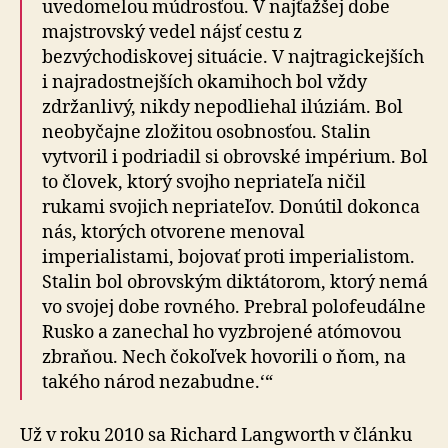
uvedomelou múdrosťou. V najťažšej dobe
majstrovský vedel nájsť cestu z
bezvýchodiskovej situácie. V najtragickejších
i najradostnejších okamihoch bol vždy
zdržanlivý, nikdy nepodliehal ilúziám. Bol
neobyčajne zložitou osobnosťou. Stalin
vytvoril i podriadil si obrovské impérium. Bol
to človek, ktorý svojho nepriateľa ničil
rukami svojich nepriateľov. Donútil dokonca
nás, ktorých otvorene menoval
imperialistami, bojovať proti imperialistom.
Stalin bol obrovským diktátorom, ktorý nemá
vo svojej dobe rovného. Prebral polofeudálne
Rusko a zanechal ho vyzbrojené atómovou
zbraňou. Nech čokoľvek hovorili o ňom, na
takého národ nezabudne.‘“
Už v roku 2010 sa Richard Langworth v článku