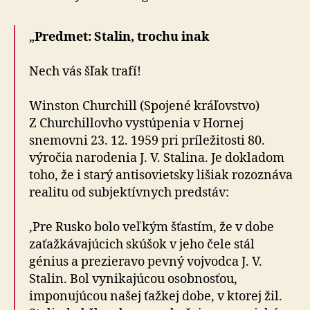
„
Predmet: Stalin, trochu inak
Nech vás šľak trafí!
Winston Churchill (Spojené kráľovstvo)
Z Churchillovho vystúpenia v Hornej
snemovni 23. 12. 1959 pri príležitosti 80.
výročia narodenia J. V. Stalina. Je dokladom
toho, že i starý antisovietsky lišiak rozoznáva
realitu od subjektívnych predstáv:
‚Pre Rusko bolo veľkým šťastím, že v dobe
zaťažkávajúcich skúšok v jeho čele stál
génius a prezieravo pevný vojvodca J. V.
Stalin. Bol vynikajúcou osobnosťou,
imponujúcou našej ťažkej dobe, v ktorej žil.