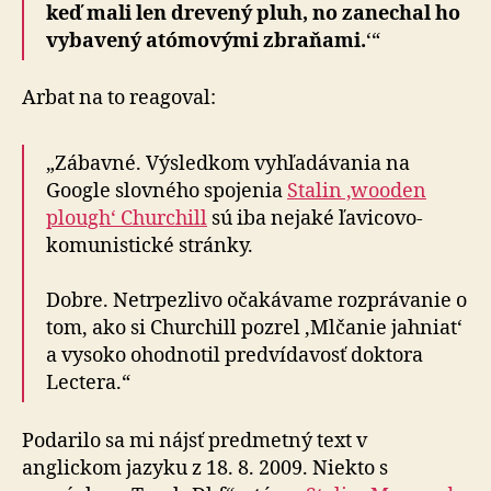
keď mali len drevený pluh, no zanechal ho
vybavený atómovými zbraňami.
‘“
Arbat na to reagoval:
„Zábavné. Výsledkom vyhľadávania na
Google slovného spojenia
Stalin ‚wooden
plough‘ Churchill
sú iba nejaké ľavicovo-
komunistické stránky.
Dobre. Netrpezlivo očakávame rozprávanie o
tom, ako si Churchill pozrel ‚Mlčanie jahniat‘
a vysoko ohodnotil predvídavosť doktora
Lectera.“
Podarilo sa mi nájsť predmetný text v
anglickom jazyku z 18. 8. 2009. Niekto s