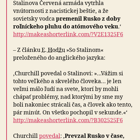
Stalinova Červená armáda vytrhla
vnútornosti z nacistickej beštie, a že
sovietsky vodca
premenil Rusko z doby
roľníckeho pluhu do atómového veku
.‘
http://makeashorterlink.com/?V2E1325F6
– Z článku
E. Hodžu
»So Stalinom«
preloženého do anglického jazyka:
‚Churchill povedal o Stalinovi: »…Vážim si
tohto veľkého a skvelého človeka… je len
veľmi málo ľudí na svete, ktorí by mohli
chápať problémy, nad ktorými by sme my
boli nakoniec strácali čas, a človek ako tento,
pár minút. On všetko pochopil v sekunde.«‘
http://makeashorterlink.com/?B302525F6
Churchill
povedal
: ‚
Prevzal Rusko v čase,