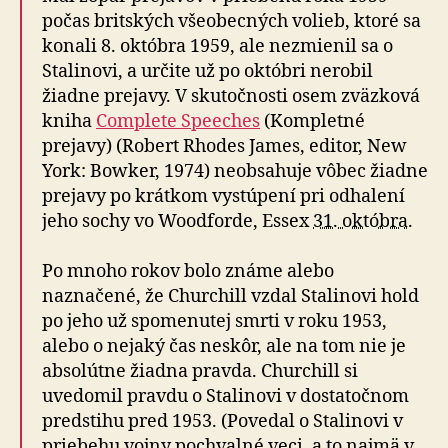
počas britských všeobecných volieb, ktoré sa
konali 8. októbra 1959, ale nezmienil sa o
Stalinovi, a určite už po októbri nerobil
žiadne prejavy. V skutočnosti osem zväzková
kniha
Complete Speeches
(Kompletné
prejavy) (Robert Rhodes James, editor, New
York: Bowker, 1974) neobsahuje vôbec žiadne
prejavy po krátkom vystúpení pri odhalení
jeho sochy vo Woodforde, Essex
31. októbra
.
Po mnoho rokov bolo známe alebo
naznačené, že Churchill vzdal Stalinovi hold
po jeho už spomenutej smrti v roku 1953,
alebo o nejaký čas neskôr, ale na tom nie je
absolútne žiadna pravda. Churchill si
uvedomil pravdu o Stalinovi v dostatočnom
predstihu pred 1953. (Povedal o Stalinovi v
priebehu vojny pochvalné veci, a to najmä v