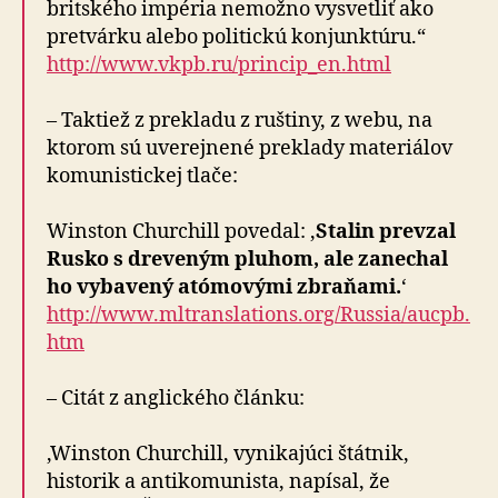
britského impéria nemožno vysvetliť ako
pretvárku alebo politickú konjunktúru.“
http://www.vkpb.ru/princip_en.html
– Taktiež z prekladu z ruštiny, z webu, na
ktorom sú uverejnené preklady materiálov
komunistickej tlače:
Winston Churchill povedal: ‚
Stalin prevzal
Rusko s dreveným pluhom, ale zanechal
ho vybavený atómovými zbraňami.
‘
http://www.mltranslations.org/Russia/aucpb.
htm
– Citát z anglického článku:
‚Winston Churchill, vynikajúci štátnik,
historik a antikomunista, napísal, že