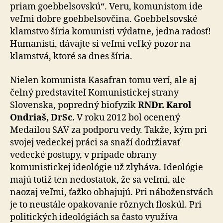
priam goebbelsovskú“. Veru, komunistom ide
veľmi dobre goebbelsovčina. Goebbelsovské
klamstvo šíria komunisti výdatne, jedna radosť!
Humanisti, dávajte si veľmi veľký pozor na
klamstvá, ktoré sa dnes šíria.
Nielen komunista Kasafran tomu verí, ale aj
čelný predstaviteľ Komunistickej strany
Slovenska, popredný biofyzik
RNDr. Karol
Ondriaš, DrSc.
V roku 2012 bol ocenený
Medailou SAV za podporu vedy. Takže, kým pri
svojej vedeckej práci sa snaží dodržiavať
vedecké postupy, v prípade obrany
komunistickej ideológie už zlyháva. Ideológie
majú totiž ten nedostatok, že sa veľmi, ale
naozaj veľmi, ťažko obhajujú. Pri náboženstvách
je to neustále opakovanie rôznych floskúl. Pri
politických ideológiách sa často využíva