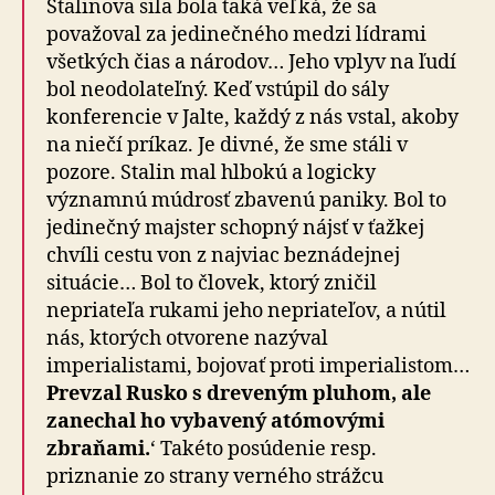
Stalinova sila bola taká veľká, že sa
považoval za jedinečného medzi lídrami
všetkých čias a národov… Jeho vplyv na ľudí
bol neodolateľný. Keď vstúpil do sály
konferencie v Jalte, každý z nás vstal, akoby
na niečí príkaz. Je divné, že sme stáli v
pozore. Stalin mal hlbokú a logicky
významnú múdrosť zbavenú paniky. Bol to
jedinečný majster schopný nájsť v ťažkej
chvíli cestu von z najviac beznádejnej
situácie… Bol to človek, ktorý zničil
nepriateľa rukami jeho nepriateľov, a nútil
nás, ktorých otvorene nazýval
imperialistami, bojovať proti imperialistom…
Prevzal Rusko s dreveným pluhom, ale
zanechal ho vybavený atómovými
zbraňami.
‘ Takéto posúdenie resp.
priznanie zo strany verného strážcu