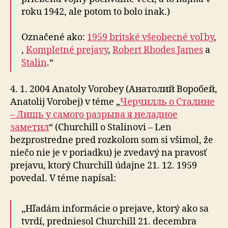
roku 1942, ale potom to bolo inak.)
Označené ako:
1959 britské všeobecné voľby
,
,
Kompletné prejavy
,
Robert Rhodes James
a
Stalin
.“
4. 1. 2004 Anatoly Vorobey (Анатолий Воробей,
Anatolij Vorobej) v téme „
Черчилль о Сталине
– Лишь у самого разрыва я неладное
заметил
“ (Churchill o Stalinovi – Len
bezprostredne pred rozkolom som si všimol, že
niečo nie je v poriadku) je zvedavý na pravosť
prejavu, ktorý Churchill údajne 21. 12. 1959
povedal. V téme napísal:
„Hľadám informácie o prejave, ktorý ako sa
tvrdí, predniesol Churchill 21. decembra