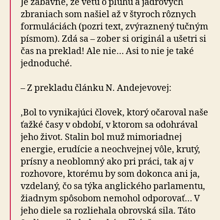
Je zábavné, že vetu o pluhu a jadrových
zbraniach som našiel až v štyroch rôznych
formuláciách (pozri text, zvýraznený tučným
písmom). Zdá sa – zober si originál a ušetri si
čas na preklad! Ale nie… Asi to nie je také
jednoduché.
– Z prekladu článku N. Andejevovej:
‚Bol to vynikajúci človek, ktorý očaroval naše
ťažké časy v období, v ktorom sa odohrával
jeho život. Stalin bol muž mimoriadnej
energie, erudície a neochvejnej vôle, krutý,
prísny a neoblomný ako pri práci, tak aj v
rozhovore, ktorému by som dokonca ani ja,
vzdelaný, čo sa týka anglického parlamentu,
žiadnym spôsobom nemohol odporovať… V
jeho diele sa rozliehala obrovská sila. Táto