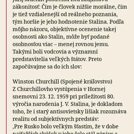
zákonitosť: Čím je človek nižšie morálne, čím
je tiež vzdialenejší od reálneho poznania,
tým horšie je jeho hodnotenie Stalina. Podľa
môjho názoru, objektívne ocenenie takej
osobnosti ako Stalin, môže byť podané
osobnosťou viac – menej rovnou jemu.
Takými boli vodcovia a významní
predstavitelia veľkých štátov. Preto
započúvajme sa do ich slov:
Winston Churchill (Spojené kráľovstvo)
Z Churchillovho vystúpenia v Hornej
snemovni 23. 12. 1959 pri príležitosti 80.
výročia narodenia J. V. Stalina, je dokladom
toho, že i starý antisovietsky lišiak rozoznáva
realitu od subjektívnych predstáv:
‚Pre Rusko bolo veľkým šťastím, že v dobe