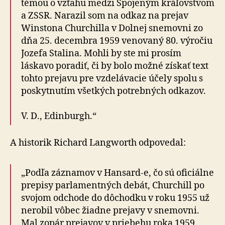
témou o vzťahu medzi Spojeným kráľovstvom
a ZSSR. Narazil som na odkaz na prejav
Winstona Churchilla v Dolnej snemovni zo
dňa 25. decembra 1959 venovaný 80. výročiu
Jozefa Stalina. Mohli by ste mi prosím
láskavo poradiť, či by bolo možné získať text
tohto prejavu pre vzdelávacie účely spolu s
poskytnutím všetkých potrebných odkazov.
V. D., Edinburgh.“
A historik Richard Langworth odpovedal:
„Podľa záznamov v Hansard-e, čo sú oficiálne
prepisy parlamentných debát, Churchill po
svojom odchode do dôchodku v roku 1955 už
nerobil vôbec žiadne prejavy v snemovni.
Mal zopár prejavov v priebehu roka 1959