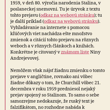
1959, v deň 80. výročia narodenia Stalina, v
poslaneckej snemovni. Tu je úryvok z textu
tohto prejavu (
odkaz na webovú stránku
); tu
je ďalší príklad (
odkaz na webovú stránku
).
Vyhľadávanie na internete s pomocou
kľúčových viet nachádza ešte množstvo
zmienok a citácií tohto prejavu na rôznych
weboch a v rôznych článkoch a knihách.
Konkrétne je citovaný v
známom liste
Niny
Andrejevovej.
Nemôžem však nájsť žiadnu zmienku o tomto
prejave v angličtine, rovnako ani vôbec
žiadne dôkazy o tom, že Churchill vôbec 21.
decembra v roku 1959 predniesol nejaký
prejav spojený so Stalinom. To samo o sebe
samozrejme nedokazuje, že ruský text je
falzifikátom, no rozhodne nabáda k