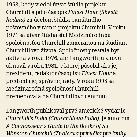
1968, kedy viedol útvar štúdia projektu
Churchill a jeho časopis
Finest Hour (Skvelá
hodina)
za účelom štúdia pamätného
poštovného v rámci projektu Churchill. V roku
1971 sa útvar štúdia stal Medzinárodnou
spoločnosťou Churchill zameranou na štúdium
Churchillovo života. Spoločnosť prestala byť
aktívna v roku 1976, ale Langworth ju znovu
obnovil v roku 1981, v ktorej pôsobil ako jej
prezident, redaktor časopisu
Finest Hour
a
predseda jej správnej rady. V roku 1995 sa
Medzinárodná spoločnosť Churchill
premenovala na Churchillovo centrum.
Langworth publikoval prvé americké vydanie
Churchill’s India (Churchillova India)
, je autorom
A Connoisseur’s Guide to the Books of Sir
Winston Churchill (Znalcova príručka pre knihy