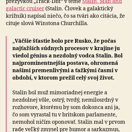
prezývkou „Track-Dbf“ v téme
Stalin. Man and
galactic cruiser
(Stalin. Človek a galaktický
krížnik) napísal niečo, čo sa tvári ako citácia, že
cituje slová Winstona Churchilla.
„
Väčšie šťastie bolo pre Rusko, že počas
najťažších súdnych procesov v krajine ju
viedol génius a nezdolný vodca Stalin. Bol
najprominentnejšia postava, ohromená
našimi premenlivými a ťažkými časmi v
období, v ktorom prežil celý svoj život.
Stalin bol muž mimoriadnej energie a
nezdolnej vôle, ostrý, tvrdý, nemilosrdný v
rozhovore, ktorému by som dokonca ani ja,
čo som vyrastal tu v britskom parlamente,
nemohol ničím oponovať. Stalin mal v prvom
rade veľký zmysel pre humor a sarkazmus,