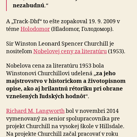
nezabudnú
.“
A „Track-Dbf“ to ešte zopakoval 19. 9. 2009 v
téme
Holodomor
(Hladomor, Голодомор).
Sir Winston Leonard Spencer Churchill je
nositeľom
Nobelovej ceny za literatúru
(1953).
Nobelova cena za literatúru 1953 bola
Winstonovi Churchillovi udelená „
za jeho
majstrovstvo v historickom a životopisnom
opise, ako aj brilantnú rétoriku pri obrane
vznešených ľudských hodnôt
“.
Richard M. Langworth
bol v novembri 2014
vymenovaný za senior spolupracovníka pre
projekt Churchill na vysokej škole v Hillsdale.
Na projekte Churchill začal pracovať v roku