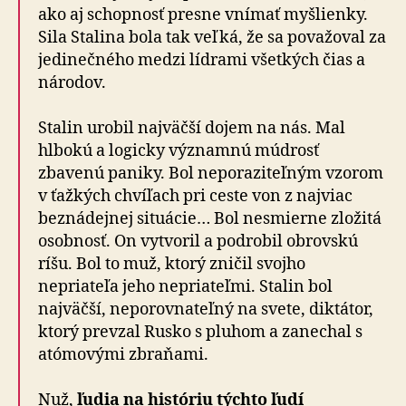
ako aj schopnosť presne vnímať myšlienky.
Sila Stalina bola tak veľká, že sa považoval za
jedinečného medzi lídrami všetkých čias a
národov.
Stalin urobil najväčší dojem na nás. Mal
hlbokú a logicky významnú múdrosť
zbavenú paniky. Bol neporaziteľným vzorom
v ťažkých chvíľach pri ceste von z najviac
beznádejnej situácie… Bol nesmierne zložitá
osobnosť. On vytvoril a podrobil obrovskú
ríšu. Bol to muž, ktorý zničil svojho
nepriateľa jeho nepriateľmi. Stalin bol
najväčší, neporovnateľný na svete, diktátor,
ktorý prevzal Rusko s pluhom a zanechal s
atómovými zbraňami.
Nuž,
ľudia na históriu týchto ľudí