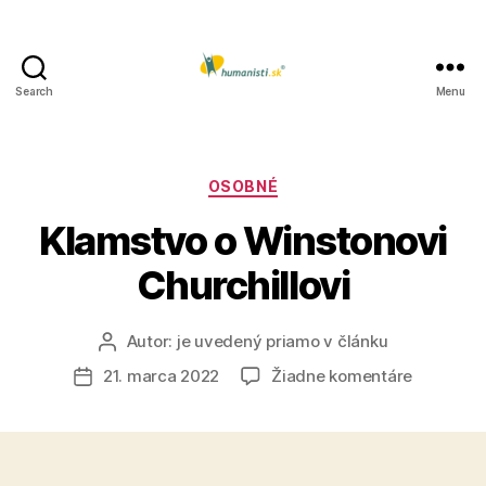
Search
Menu
Humanisti.sk
Kategórie
OSOBNÉ
Klamstvo o Winstonovi
Churchillovi
Autor:
je uvedený priamo v článku
Autor
článku
na
21. marca 2022
Žiadne komentáre
Dátum
Klamstvo
článku
o
Winstono
Churchill