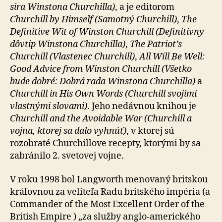
sira Winstona Churchilla)
, a je editorom
Churchill by Himself (Samotný Churchill)
,
The
Definitive Wit of Winston Churchill (Definitívny
dôvtip Winstona Churchilla)
,
The Patriot’s
Churchill (Vlastenec Churchill)
,
All Will Be Well:
Good Advice from Winston Churchill (Všetko
bude dobré: Dobrá rada Winstona Churchilla)
a
Churchill in His Own Words (Churchill svojimi
vlastnými slovami)
. Jeho nedávnou knihou je
Churchill and the Avoidable War (Churchill a
vojna, ktorej sa dalo vyhnúť)
, v ktorej sú
rozobraté Churchillove recepty, ktorými by sa
zabránilo 2. svetovej vojne.
V roku 1998 bol Langworth menovaný britskou
kráľovnou za veliteľa Radu britského impéria (a
Commander of the Most Excellent Order of the
British Empire ) „za služby anglo-amerického