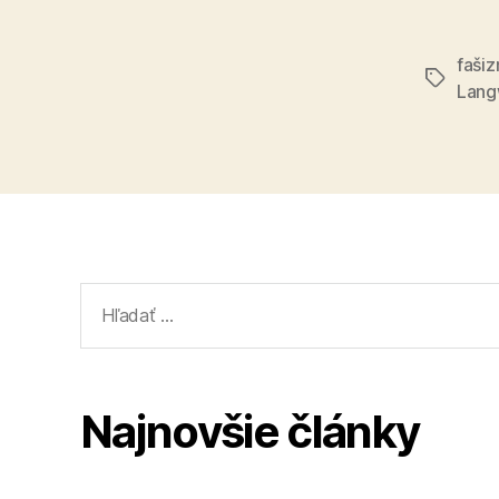
faši
Značky
Lang
Vyhľadať:
Najnovšie články