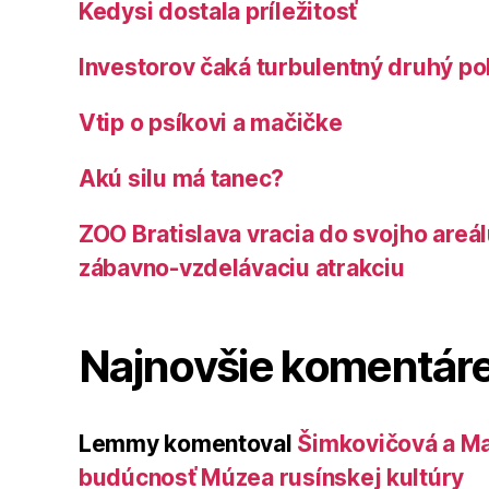
Kedysi dostala príležitosť
Investorov čaká turbulentný druhý po
Vtip o psíkovi a mačičke
Akú silu má tanec?
ZOO Bratislava vracia do svojho areá
zábavno-vzdelávaciu atrakciu
Najnovšie komentár
Lemmy
komentoval
Šimkovičová a Ma
budúcnosť Múzea rusínskej kultúry