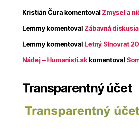
Kristián Čura
komentoval
Zmysel a ni
Lemmy
komentoval
Zábavná diskusia 
Lemmy
komentoval
Letný Slnovrat 2
Nádej – Humanisti.sk
komentoval
Som
Transparentný účet