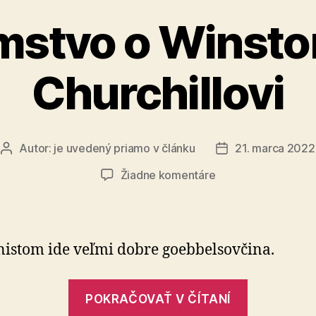
mstvo o Winsto
Churchillovi
Autor:
je uvedený priamo v článku
21. marca 2022
Autor
Dátum
článku
článku
na
Žiadne komentáre
Klamstvo
o
Winstonovi
Churchillovi
stom ide veľmi dobre goebbelsovčina.
„Klamstv
POKRAČOVAŤ V ČÍTANÍ
o