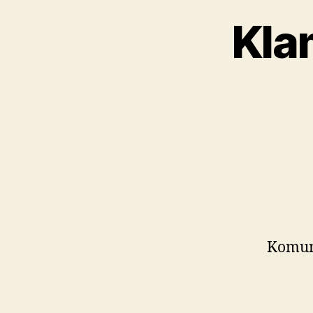
Kla
Komuni