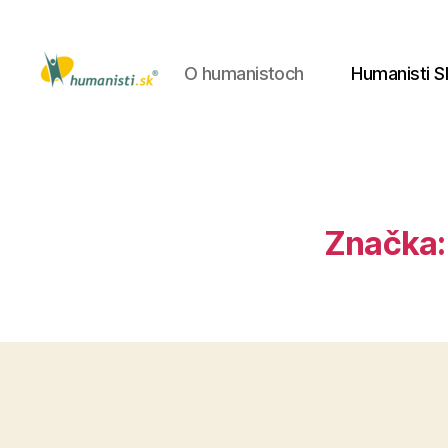
O humanistoch
Humanisti S
Humanisti.sk
Značka: