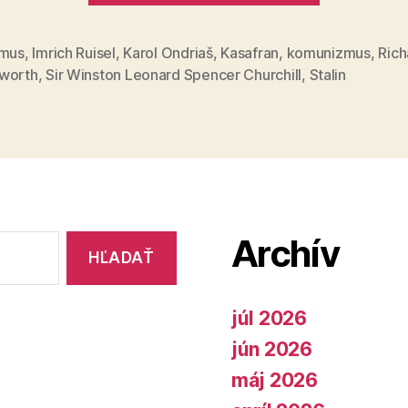
Winstono
Churchill
zmus
,
Imrich Ruisel
,
Karol Ondriaš
,
Kasafran
,
komunizmus
,
Rich
worth
,
Sir Winston Leonard Spencer Churchill
,
Stalin
Archív
júl 2026
jún 2026
máj 2026