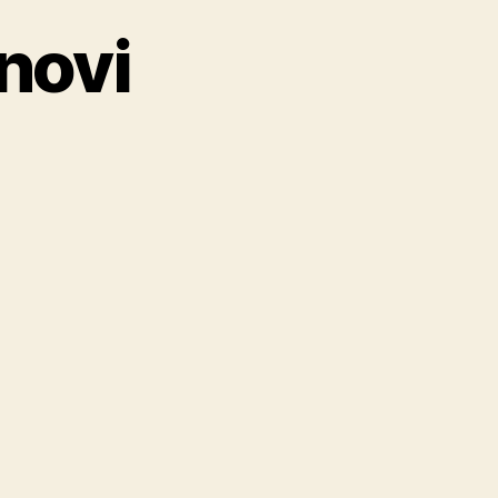
novi
o