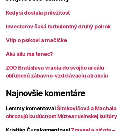
Kedysi dostala príležitosť
Investorov čaká turbulentný druhý polrok
Vtip o psíkovi a mačičke
Akú silu má tanec?
ZOO Bratislava vracia do svojho areálu
obľúbenú zábavno-vzdelávaciu atrakciu
Najnovšie komentáre
Lemmy
komentoval
Šimkovičová a Machala
ohrozujú budúcnosť Múzea rusínskej kultúry
Kristián Čura
komentoval
Zmysel a ničota –