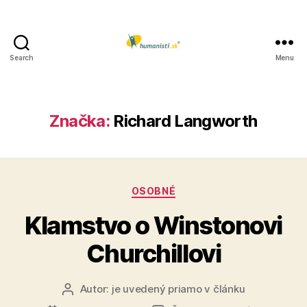
Search
Menu
Humanisti.sk
Značka:
Richard Langworth
Kategórie
OSOBNÉ
Klamstvo o Winstonovi
Churchillovi
Autor:
je uvedený priamo v článku
Autor
článku