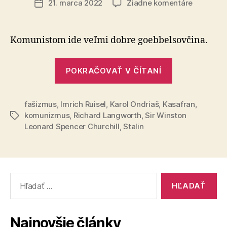
na
21. marca 2022
Žiadne komentáre
Dátum
Klamstvo
článku
o
Winstono
Komunistom ide veľmi dobre goebbelsovčina.
Churchill
„Klamstvo
POKRAČOVAŤ V ČÍTANÍ
o
Winstonovi
fašizmus
,
Imrich Ruisel
,
Karol Ondriaš
,
Kasafran
Churchillovi
,
komunizmus
,
Richard Langworth
,
Sir Winston
Značky
Leonard Spencer Churchill
,
Stalin
Vyhľadať:
Najnovšie články