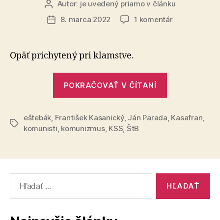
Autor:
je uvedený priamo v článku
Autor
článku
na
8. marca 2022
1 komentár
Dátum
Komunista
článku
šíri
fašistickú
Opäť prichytený pri klamstve.
konšpiráciu
„Komunista
POKRAČOVAŤ V ČÍTANÍ
šíri
fašistickú
eštebák
,
František Kasanický
,
Ján Parada
konšpiráciu
,
Kasafran
,
Značky
komunisti
,
komunizmus
,
KSS
,
ŠtB
Vyhľadať: