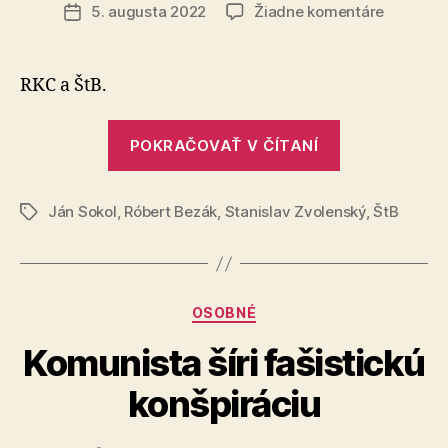
článku
na
5. augusta 2022
Žiadne komentáre
Dátum
Kauza
článku
Bezák
RKC a ŠtB.
„Kauza
POKRAČOVAŤ V ČÍTANÍ
Bezák“
Ján Sokol
,
Róbert Bezák
,
Stanislav Zvolenský
,
ŠtB
Značky
Kategórie
OSOBNÉ
Komunista šíri fašistickú
konšpiráciu