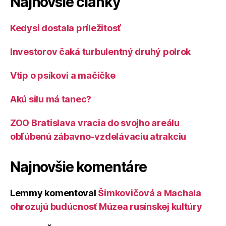
Najnovšie články
Kedysi dostala príležitosť
Investorov čaká turbulentný druhý polrok
Vtip o psíkovi a mačičke
Akú silu má tanec?
ZOO Bratislava vracia do svojho areálu
obľúbenú zábavno-vzdelávaciu atrakciu
Najnovšie komentáre
Lemmy
komentoval
Šimkovičová a Machala
ohrozujú budúcnosť Múzea rusínskej kultúry