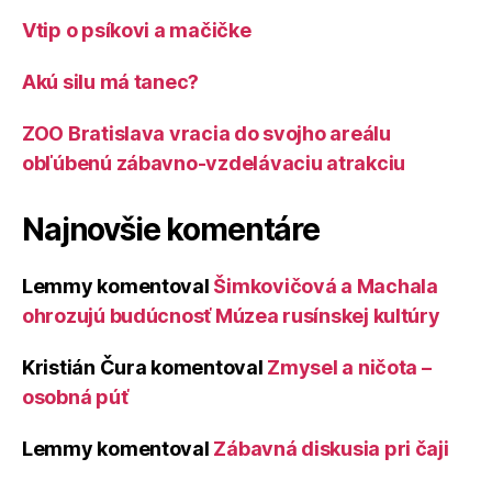
Vtip o psíkovi a mačičke
Akú silu má tanec?
ZOO Bratislava vracia do svojho areálu
obľúbenú zábavno-vzdelávaciu atrakciu
Najnovšie komentáre
Lemmy
komentoval
Šimkovičová a Machala
ohrozujú budúcnosť Múzea rusínskej kultúry
Kristián Čura
komentoval
Zmysel a ničota –
osobná púť
Lemmy
komentoval
Zábavná diskusia pri čaji