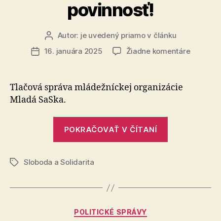
EÚ
povinnosť!
do
Ústavy
Autor:
je uvedený priamo v článku
Autor
SR“
článku
na
16. januára 2025
Žiadne komentáre
Dátum
Minister
článku
Eštok,
ochrana
Tlačová správa mládežníckej organizácie
študent
Mladá SaSka.
je
vaša
„Minister
povinnos
POKRAČOVAŤ V ČÍTANÍ
Eštok,
ochrana
Sloboda a Solidarita
študenta
Značky
je
vaša
povinnosť!“
Kategórie
POLITICKÉ SPRÁVY