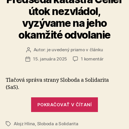
s
útok nezvládol,
Gazpromom
vyzývame na jeho
okamžité odvolanie
Autor:
je uvedený priamo v článku
Autor
článku
na
15. januára 2025
1 komentár
Dátum
Predseda
článku
katastra
Celler
Tlačová správa strany Sloboda a Solidarita
útok
(SaS).
nezvládol,
vyzývame
„Predseda
na
POKRAČOVAŤ V ČÍTANÍ
katastra
jeho
okamžité
Celler
odvolanie
Alojz Hlina
,
Sloboda a Solidarita
útok
Značky