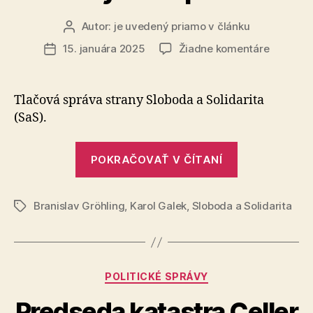
Autor:
je uvedený priamo v článku
Autor
článku
na
15. januára 2025
Žiadne komentáre
Dátum
Saková
článku
musí
povedať,
Tlačová správa strany Sloboda a Solidarita
či
(SaS).
v Rusku
podpísal
„Saková
nevýhod
POKRAČOVAŤ V ČÍTANÍ
musí
dodatok
zmluvy
povedať,
s
Branislav Gröhling
,
Karol Galek
,
Sloboda a Solidarita
či
Značky
Gazpro
v Rusku
podpísala
nevýhodný
Kategórie
POLITICKÉ SPRÁVY
dodatok
zmluvy
Predseda katastra Celler