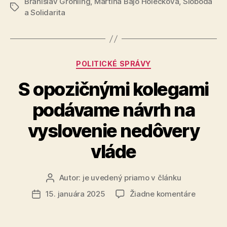
Branislav Gröhling
,
Martina Bajo Holečková
Bajo
,
Sloboda
Značky
a Solidarita
Holečkovú“
Kategórie
POLITICKÉ SPRÁVY
S opozičnými kolegami
podávame návrh na
vyslovenie nedôvery
vláde
Autor:
je uvedený priamo v článku
Autor
článku
na
15. januára 2025
Žiadne komentáre
Dátum
S
článku
opozičn
kolegam