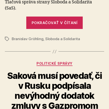
Tlačová správa strany Sloboda a Solidarita
podáva
(SaS).
návrh
na
„S
vysloven
POKRAČOVAŤ V ČÍTANÍ
opozičnými
nedôver
vláde
kolegami
Branislav Gröhling
,
Sloboda a Solidarita
podávame
Značky
návrh
na
vyslovenie
Kategórie
POLITICKÉ SPRÁVY
nedôvery
vláde“
Saková musí povedať, či
v Rusku podpísala
nevýhodný dodatok
zmluvy s Gazpromom