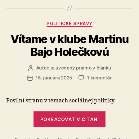
výletu
koaličných
poslancov
Kategórie
POLITICKÉ SPRÁVY
v
Moskve“
Vítame v klube Martinu
Bajo Holečkovú
Autor:
je uvedený priamo v článku
Autor
článku
na
16. januára 2025
1 komentár
Dátum
Vítame
článku
v klube
Martinu
Posilní stranu v témach sociálnej politiky.
Bajo
Holečkovú
„Vítame
POKRAČOVAŤ V ČÍTANÍ
v klube
Martinu