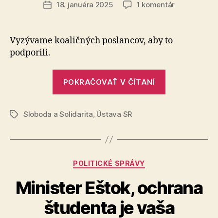
článku
na
18. januára 2025
1 komentár
Dátum
Strana
článku
Sloboda
a
Vyzývame koaličných poslancov, aby to
Solidarita
podporili.
navrhuje
zakotviť
„Strana
členstvo
POKRAČOVAŤ V ČÍTANÍ
Sloboda
v
NATO
a
a
Sloboda a Solidarita
,
Ústava SR
Solidarita
Značky
v
navrhuje
EÚ
zakotviť
do
členstvo
Ústavy
Kategórie
POLITICKÉ SPRÁVY
SR
v
NATO
Minister Eštok, ochrana
a
študenta je vaša
v