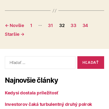
nezvládol,
vyzývame
na
Stránkovanie
jeho
…
←
Novšie
1
31
32
33
34
okamžité
príspevkov
Staršie
→
odvolanie“
Vyhľadať:
Najnovšie články
Kedysi dostala príležitosť
Investorov čaká turbulentný druhý polrok