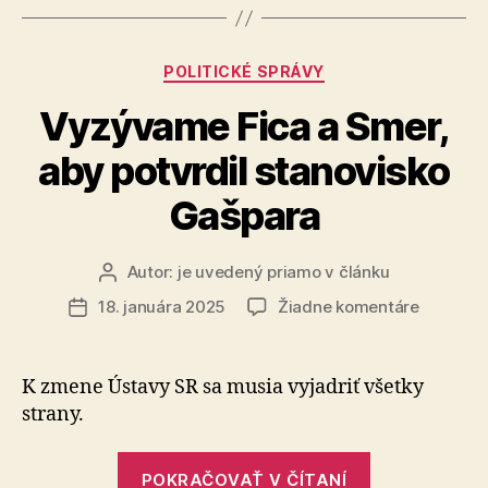
polície
a
Kategórie
POLITICKÉ SPRÁVY
nezvládnuti
ministerstva
Vyzývame Fica a Smer,
Eštokom“
aby potvrdil stanovisko
Gašpara
Autor:
je uvedený priamo v článku
Autor
článku
na
18. januára 2025
Žiadne komentáre
Dátum
Vyzýva
článku
Fica
a
K zmene Ústavy SR sa musia vyjadriť všetky
Smer,
strany.
aby
potvrdil
„Vyzývame
stanovis
POKRAČOVAŤ V ČÍTANÍ