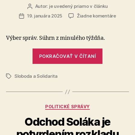
Autor:
je uvedený priamo v článku
Autor
článku
na
19. januára 2025
Žiadne komentáre
Dátum
Pravidel
článku
novinky
od
Výber správ. Súhrn z minulého týždňa.
strany
SaS
„Pravidelné
na
POKRAČOVAŤ V ČÍTANÍ
novinky
4.
od
týždeň
Sloboda a Solidarita
strany
Značky
SaS
na
4.
Kategórie
POLITICKÉ SPRÁVY
týždeň“
Odchod Soláka je
potvrdením rozkladu