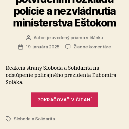
polície a nezvládnutia
ministerstva Eštokom
Autor:
je uvedený priamo v článku
Autor
článku
na
19. januára 2025
Žiadne komentáre
Dátum
Odchod
článku
Soláka
je
Reakcia strany Sloboda a Solidarita na
potvrde
odstúpenie po­li­caj­né­ho prezidenta Ľubomíra
rozkladu
Soláka.
polície
a
„Odchod
nezvládn
POKRAČOVAŤ V ČÍTANÍ
Soláka
minister
Eštokom
je
Sloboda a Solidarita
potvrdením
Značky
rozkladu