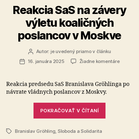
Reakcia SaS na závery
výletu koaličných
poslancov v Moskve
Autor:
je uvedený priamo v článku
Autor
článku
na
16. januára 2025
Žiadne komentáre
Dátum
Reakcia
článku
SaS
na
Reakcia predsedu SaS Branislava Gröhlinga po
závery
návrate vládnych poslancov z Moskvy.
výletu
koaličný
„Reakcia
poslanc
POKRAČOVAŤ V ČÍTANÍ
SaS
v
Moskve
na
Branislav Gröhling
,
Sloboda a Solidarita
závery
Značky