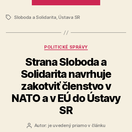
Fica
Gašpara
a
Sloboda a Solidarita
,
Ústava SR
Smer,
Značky
aby
potvrdil
stanovisko
Kategórie
POLITICKÉ SPRÁVY
Gašpara“
Strana Sloboda a
Solidarita navrhuje
zakotviť členstvo v
NATO a v EÚ do Ústavy
SR
Autor:
je uvedený priamo v článku
Autor