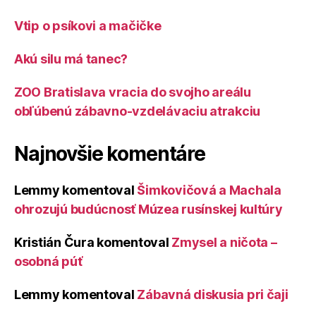
Vtip o psíkovi a mačičke
Akú silu má tanec?
ZOO Bratislava vracia do svojho areálu
obľúbenú zábavno-vzdelávaciu atrakciu
Najnovšie komentáre
Lemmy
komentoval
Šimkovičová a Machala
ohrozujú budúcnosť Múzea rusínskej kultúry
Kristián Čura
komentoval
Zmysel a ničota –
osobná púť
Lemmy
komentoval
Zábavná diskusia pri čaji