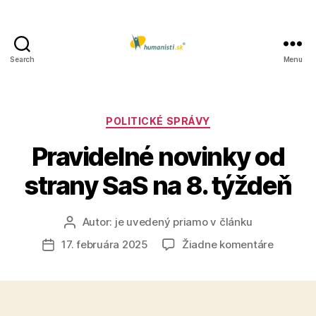
Search
Menu
Humanisti.sk
Kategórie
POLITICKÉ SPRÁVY
Pravidelné novinky od
strany SaS na 8. týždeň
Autor:
je uvedený priamo v článku
Autor
článku
na
17. februára 2025
Žiadne komentáre
Dátum
Pravidel
článku
novinky
od
strany