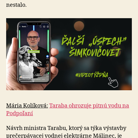
nestalo.
Mária Kolíková:
Taraba ohrozuje pitnú vodu na
Podpoľaní
Návrh ministra Tarabu, ktorý sa týka výstavby
pre­čer­pá­va­cej vodnej elektrárne Málinec, je