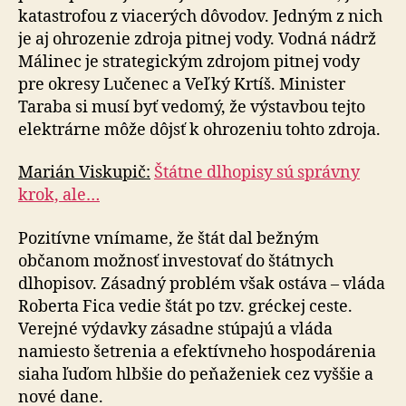
katastrofou z via­ce­rých dôvodov. Jedným z nich
je aj ohrozenie zdroja pitnej vody. Vodná nádrž
Málinec je strategickým zdrojom pitnej vody
pre okresy Lučenec a Veľký Krtíš. Minister
Taraba si musí byť vedomý, že výstavbou tejto
elektrárne môže dôjsť k ohrozeniu tohto zdroja.
Marián Viskupič:
Štátne dlhopisy sú správny
krok, ale…
Pozitívne vnímame, že štát dal bežným
občanom možnosť investovať do štátnych
dlhopisov. Zásadný problém však ostáva – vláda
Roberta Fica vedie štát po tzv. gréckej ceste.
Verejné výdavky zásadne stúpajú a vláda
namiesto šetrenia a efektívneho hospodárenia
siaha ľuďom hlbšie do peňaženiek cez vyššie a
nové dane.