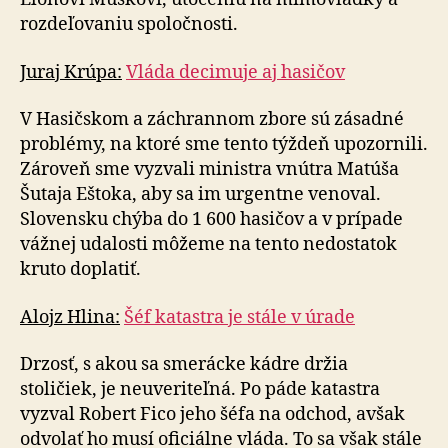
rozdeľovaniu spoločnosti.
Juraj Krúpa:
Vláda decimuje aj hasičov
V Hasičskom a záchrannom zbore sú zásadné
problémy, na ktoré sme tento týždeň upozornili.
Zároveň sme vyzvali ministra vnútra Matúša
Šutaja Eštoka, aby sa im urgentne venoval.
Slovensku chýba do 1 600 hasičov a v prípade
vážnej udalosti môžeme na tento nedostatok
kruto doplatiť.
Alojz Hlina:
Šéf katastra je stále v úrade
Drzosť, s akou sa smerácke kádre držia
stoličiek, je ne­uve­ri­teľná. Po páde katastra
vyzval Robert Fico jeho šéfa na odchod, avšak
odvolať ho musí oficiálne vláda. To sa však stále