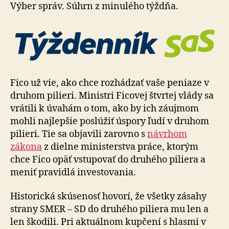
SaS
Výber správ. Súhrn z minulého týždňa.
na
8.
týždeň
Fico už vie, ako chce rozhádzať vaše peniaze v
druhom pilieri. Ministri Ficovej štvrtej vlády sa
vrátili k úvahám o tom, ako by ich záujmom
mohli najlepšie poslúžiť úspory ľudí v druhom
pilieri. Tie sa objavili zarovno s
návrhom
zákona
z dielne ministerstva práce, ktorým
chce Fico opäť vstupovať do druhého piliera a
meniť pravidlá investovania.
Historická skúsenosť hovorí, že všetky zásahy
strany SMER – SD do druhého piliera mu len a
len škodili. Pri aktuálnom kupčení s hlasmi v