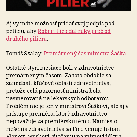
Aj vy máte možnosť pridať svoj podpis pod
petíciu, aby
Robert Fico dal ruky preč od
druhého piliera
.
Tomáš Szalay:
Premárnený čas ministra Šaška
Ostatné štyri mesiace boli v zdravotníctve
premárneným časom. Za toto obdobie sa
zanedbali kľúčové oblasti zdravotníctva,
pretože celá pozornosť ministra bola
nasmerovaná na lekárskych odborárov.
Problém nie je len v ministrovi Šaškovi, ale aj v
prístupe premiéra, ktorý zdravotníctvo
nepovažuje za premiérsku tému. Namiesto
riešenia zdravotníctva sa Fico venuje listom
Elonovi Muskovi, útočeniu na mimovládky a