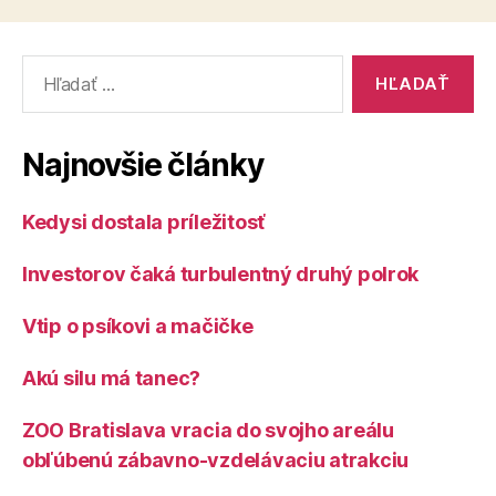
obeťou
vlastnej
Vyhľadať:
politiky,
demisia
je
Najnovšie články
jediné
riešenie“
Kedysi dostala príležitosť
Investorov čaká turbulentný druhý polrok
Vtip o psíkovi a mačičke
Akú silu má tanec?
ZOO Bratislava vracia do svojho areálu
obľúbenú zábavno-vzdelávaciu atrakciu