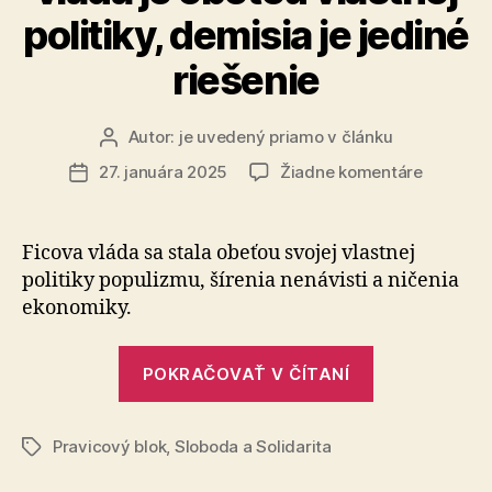
politiky, demisia je jediné
riešenie
Autor:
je uvedený priamo v článku
Autor
článku
na
27. januára 2025
Žiadne komentáre
Dátum
Pravicov
článku
blok:
Ficova
Ficova vláda sa stala obeťou svojej vlastnej
vláda
politiky po­pu­liz­mu, šírenia nenávisti a ničenia
je
ekonomiky.
obeťou
vlastnej
„Pravicový
politiky,
POKRAČOVAŤ V ČÍTANÍ
blok:
demisia
je
Ficova
jediné
Pravicový blok
,
Sloboda a Solidarita
vláda
Značky
riešenie
je