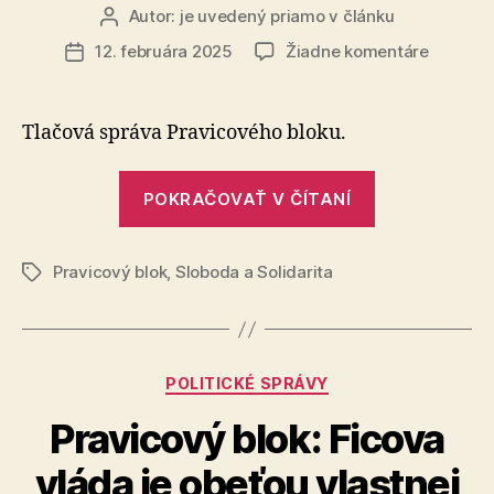
Autor:
je uvedený priamo v článku
Autor
článku
na
12. februára 2025
Žiadne komentáre
Dátum
Pravico
článku
blok
vyzýva
Tlačová správa Pravicového bloku.
vládu
Roberta
„Pravicový
Fica
POKRAČOVAŤ V ČÍTANÍ
blok
na
vyzýva
predčas
voľby
Pravicový blok
,
Sloboda a Solidarita
vládu
Značky
Roberta
Fica
na
Kategórie
POLITICKÉ SPRÁVY
predčasné
voľby“
Pravicový blok: Ficova
vláda je obeťou vlastnej