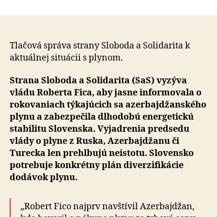
Slovens
článku
potrebuj
jasné
stanovis
o
Tlačová správa strany Sloboda a Solidarita k
dodávka
aktuálnej situácii s plynom.
plynu,
vláda
Strana Sloboda a Solidarita (SaS) vyzýva
však
vládu Roberta Fica, aby jasne informovala o
vyvoláv
rokovaniach týkajúcich sa azerbajdžanského
chaos
plynu a zabezpečila dlhodobú energetickú
stabilitu Slovenska. Vyjadrenia predsedu
vlády o plyne z Ruska, Azerbajdžanu či
Turecka len prehlbujú neistotu. Slovensko
potrebuje konkrétny plán diverzifikácie
dodávok plynu.
„Robert Fico najprv navštívil Azerbajdžan,