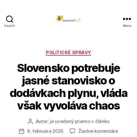
Search
Menu
Humanisti.sk
Kategórie
POLITICKÉ SPRÁVY
Slovensko potrebuje
jasné stanovisko o
dodávkach plynu, vláda
však vyvoláva chaos
Autor:
je uvedený priamo v článku
Autor
článku
na
6. februára 2025
Žiadne komentáre
Dátum