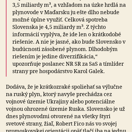
3,5 miliardy m³, a vzhľadom na úzke hrdlá na
plynovode v Maďarsku ju ešte dlho nebude
možné úplne využiť. Cel­ko­vá spotreba
Slovenska je 4,5 miliardy m³. Z týchto
informácií vyplýva, že ide len o krátkodobé
riešenie. A nie je jasné, ako bude Slovensko v
budúcnosti zásobené plynom. Dlhodobým
riešením je jedine diverzifikácia,“
upozorňuje poslanec NR SR za SaS a tímlíder
strany pre hospodárstvo Karol Galek.
Dodáva, že je krátkozraké spoliehať sa výlučne
na ruský plyn, ktorý navyše prechádza cez
vojnové územie Ukrajiny alebo potenciálne
vojnou ohrozené územie Ruska. Slovensko je už
dnes plynovodmi otvorené na všetky štyri
svetové strany, žiaľ, Robert Fico nás vo svojej
promoskovskej orientácii opäť tlačí iba na jednu