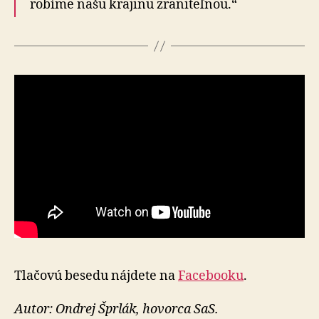
robíme našu krajinu zraniteľnou.“
Tlačovú besedu nájdete na
Facebooku
.
Autor: Ondrej Šprlák, hovorca SaS.