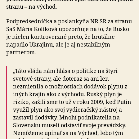
stranu – na východ.
Podpredsedníčka a poslankyňa NR SR za stranu
SaS Mária Kolíková upozorňuje na to, že Rusko
je nielen kon­tro­ver­zné preto, že brutálne
napadlo Ukrajinu, ale je aj nesta­bil­ným
partnerom.
„Táto vláda nám hlása o politike na štyri
svetové strany, ale doteraz sa ani len
nezmienila o možnostiach do­dá­vok plynu z
iných krajín ako z východu. Ruský plyn je
riziko, zažili sme to už v roku 2009, keď Putin
využil plyn ako svoj vydieračský nástroj a
zastavil dodávky. Mnohí podnikatelia na
Slovensku museli odstaviť svoje prevádzky.
Nemôžeme upínať sa na Východ, lebo tým