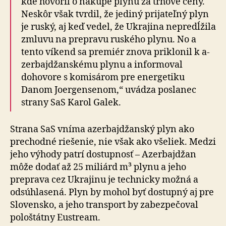
kde hovoril o nákupe plynu za trhové ceny.
Neskôr však tvrdil, že jediný prijateľný plyn
je ruský, aj keď vedel, že Ukrajina nepredĺžila
zmluvu na prepravu ruského plynu. No a
tento víkend sa premiér znova priklonil k a­
zer­baj­džan­ské­mu plynu a informoval
dohovore s komisárom pre energetiku
Danom Joergensenom,“ uvádza poslanec
strany SaS Karol Galek.
Strana SaS vníma azerbajdžanský plyn ako
prechodné riešenie, nie však ako všeliek. Medzi
jeho výhody patrí dostupnosť – Azerbajdžan
môže dodať až 25 miliárd m³ plynu a jeho
preprava cez Ukrajinu je technicky možná a
odsúhlasená. Plyn by mohol byť dostupný aj pre
Slo­ven­sko, a jeho transport by zabezpečoval
pološtátny Eustream.