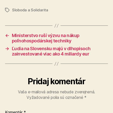
Sloboda a Solidarita
Značky
←
Ministerstvo ruší výzvu na nákup
poľnohospodárskej techniky
→
Ľudia na Slovensku majú v dlhopisoch
zainvestované viac ako 4 miliardy eur
Pridaj komentár
Vaša e-mailová adresa nebude zverejnená.
Vyžadované polia sú označené
*
Komentár
*