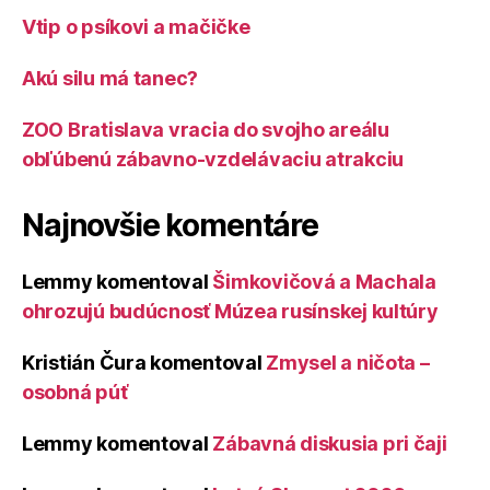
Vtip o psíkovi a mačičke
Akú silu má tanec?
ZOO Bratislava vracia do svojho areálu
obľúbenú zábavno-vzdelávaciu atrakciu
Najnovšie komentáre
Lemmy
komentoval
Šimkovičová a Machala
ohrozujú budúcnosť Múzea rusínskej kultúry
Kristián Čura
komentoval
Zmysel a ničota –
osobná púť
Lemmy
komentoval
Zábavná diskusia pri čaji