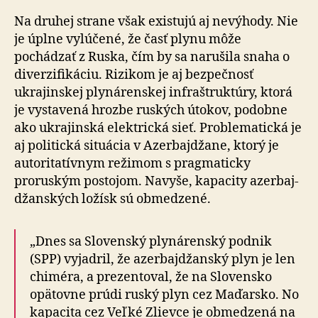
Na druhej strane však existujú aj nevýhody. Nie
je úplne vylúčené, že časť plynu môže
pochádzať z Ruska, čím by sa narušila snaha o
diverzifikáciu. Rizikom je aj bez­peč­nosť
ukrajinskej plynárenskej infraštruktúry, ktorá
je vystavená hrozbe ruských útokov, podobne
ako ukra­jin­ská elektrická sieť. Problematická je
aj politická situácia v Azerbajdžane, ktorý je
autoritatívnym režimom s prag­ma­ticky
proruským postojom. Navyše, kapacity azer­baj­
džan­ských ložísk sú obmedzené.
„Dnes sa Slovenský plynárenský podnik
(SPP) vyjadril, že azerbajdžanský plyn je len
chiméra, a prezentoval, že na Slovensko
opätovne prúdi ruský plyn cez Ma­ďar­sko. No
kapacita cez Veľké Zlievce je obmedzená na