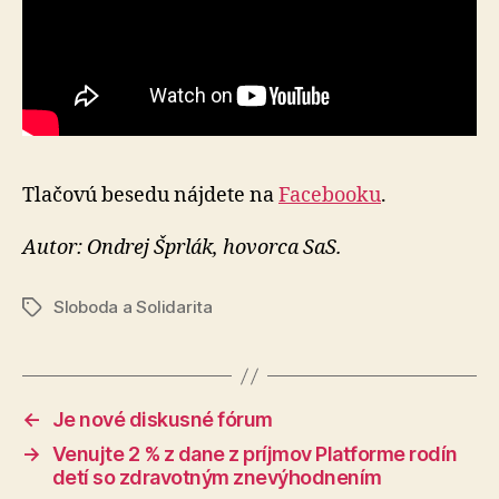
Tlačovú besedu nájdete na
Facebooku
.
Autor: Ondrej Šprlák, hovorca SaS.
Sloboda a Solidarita
Značky
←
Je nové diskusné fórum
→
Venujte 2 % z dane z príjmov Platforme rodín
detí so zdravotným znevýhodnením