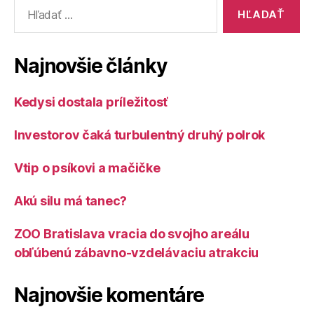
Vyhľadať:
Najnovšie články
Kedysi dostala príležitosť
Investorov čaká turbulentný druhý polrok
Vtip o psíkovi a mačičke
Akú silu má tanec?
ZOO Bratislava vracia do svojho areálu
obľúbenú zábavno-vzdelávaciu atrakciu
Najnovšie komentáre