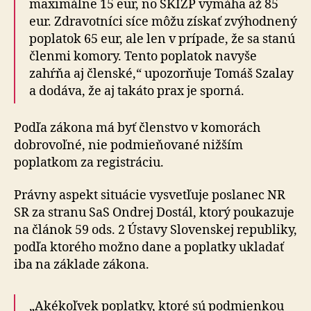
maximálne 15 eur, no SKIZP vymáha až 85
eur. Zdravotníci síce môžu získať zvýhodnený
poplatok 65 eur, ale len v prípade, že sa stanú
členmi komory. Tento poplatok navyše
zahŕňa aj členské,“ upozorňuje Tomáš Szalay
a dodáva, že aj takáto prax je sporná.
Podľa zákona má byť členstvo v komorách
dobrovoľné, nie podmieňované nižším
poplatkom za registráciu.
Právny aspekt situácie vysvetľuje poslanec NR
SR za stranu SaS Ondrej Dostál, ktorý poukazuje
na článok 59 ods. 2 Ústavy Slovenskej republiky,
podľa ktorého možno dane a poplatky ukladať
iba na základe zákona.
„Akékoľvek poplatky, ktoré sú podmienkou