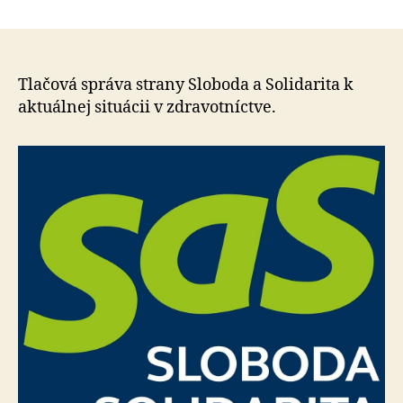
Nedovol
článku
aby
boli
zdravotn
zdieraní
Tlačová správa strany Sloboda a Solidarita k
neopráv
aktuálnej situácii v zdravotníctve.
poplatk