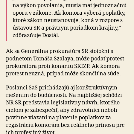
na výkon povolania, musia mať jednoznačnú
oporu v zákone. Ak komora vyberá poplatky,
ktoré zákon neustanovuje, koná v rozpore s
ústavou SR a právnym poriadkom krajiny,“
zdôrazňuje Dostál.
Ak sa Generálna prokuratúra SR stotožní s
podnetom Tomáša Szalaya, môže podať protest
prokurátora proti konaniu SKIZP. Ak komora
protest neuzná, prípad môže skončiť na súde.
Poslanci SaS prichádzajú aj konštruktívnym
riešením do budúcnosti. Na najbližšej schôdzi
NR SR predstavia legislatívny návrh, ktorého
cieľom je zabezpečiť, aby zdravotníci neboli
povinne viazaní na platenie poplatkov za
registráciu komorám bez reálneho prínosu pre
ich profesijný život.