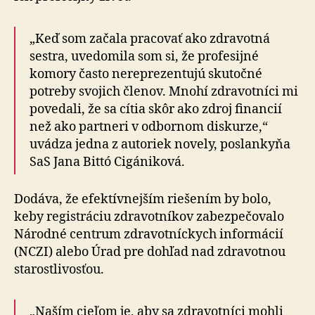
„Keď som začala pracovať ako zdravotná
sestra, uvedomila som si, že profesijné
komory často nereprezentujú skutočné
potreby svojich členov. Mnohí zdravotníci mi
povedali, že sa cítia skôr ako zdroj financií
než ako partneri v odbornom diskurze,“
uvádza jedna z autoriek novely, poslankyňa
SaS Jana Bittó Cigániková.
Dodáva, že efektívnejším riešením by bolo,
keby registráciu zdravotníkov zabezpečovalo
Národné centrum zdravotníckych informácií
(NCZI) alebo Úrad pre dohľad nad zdravotnou
starostlivosťou.
„Naším cieľom je, aby sa zdravotníci mohli