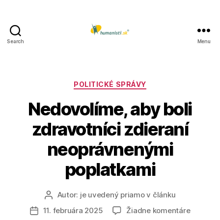
Search
Menu
Humanisti.sk
Kategórie
POLITICKÉ SPRÁVY
Nedovolíme, aby boli
zdravotníci zdieraní
neoprávnenými
poplatkami
Autor:
je uvedený priamo v článku
Autor
článku
na
11. februára 2025
Žiadne komentáre
Dátum