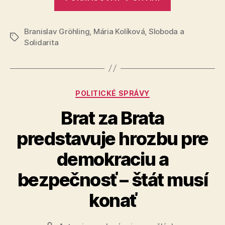
trestné
oznámenie
Branislav Gröhling
,
Mária Kolíková
,
Sloboda a
za
Značky
Solidarita
šírenie
poplašnej
správy“
Kategórie
POLITICKÉ SPRÁVY
Brat za Brata
predstavuje hrozbu pre
demokraciu a
bezpečnosť – štát musí
konať