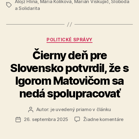
Alojz Hlina
,
Mária Kolíková
,
Marián Viskupič
aby
,
Sloboda
Značky
a Solidarita
vetoval
konsolidačn
balík“
Kategórie
POLITICKÉ SPRÁVY
Čierny deň pre
Slovensko potvrdil, že s
Igorom Matovičom sa
nedá spolupracovať
Autor:
je uvedený priamo v článku
Autor
článku
na
26. septembra 2025
Žiadne komentáre
Dátum
Čierny
článku
deň