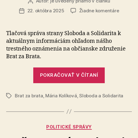
Autor:
je uvedený priamo v článku
Autor
článku
na
22. októbra 2025
Žiadne komentáre
Dátum
Brat
článku
za
Brata
Tlačová správa strany Sloboda a Solidarita k
predstav
aktuálnym informáciám ohľadom nášho
hrozbu
trestného oznámenia na občianske združenie
pre
Brat za Brata.
demokra
a
„Brat
bezpečn
POKRAČOVAŤ V ČÍTANÍ
–
za
štát
Brata
musí
Brat za brata
,
Mária Kolíková
,
Sloboda a Solidarita
predstavuje
Značky
konať
hrozbu
pre
demokraciu
Kategórie
POLITICKÉ SPRÁVY
a
bezpečnosť