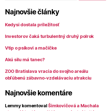
Najnovšie články
Kedysi dostala príležitosť
Investorov čaká turbulentný druhý polrok
Vtip o psíkovi a mačičke
Akú silu má tanec?
ZOO Bratislava vracia do svojho areálu
obľúbenú zábavno-vzdelávaciu atrakciu
Najnovšie komentáre
Lemmy
komentoval
Šimkovičová a Machala