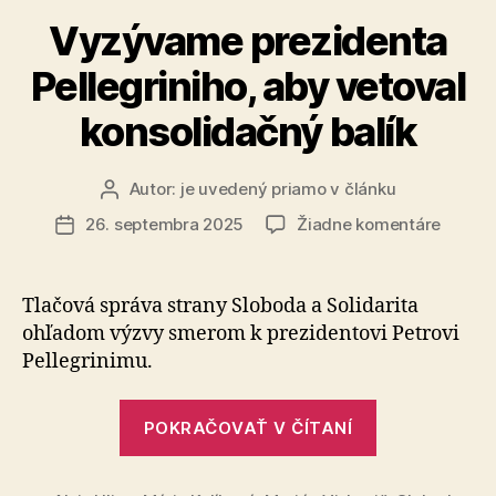
a
Vyzývame prezidenta
neprijateľné
Pellegriniho, aby vetoval
konsolidačný balík
Autor:
je uvedený priamo v článku
Autor
článku
na
26. septembra 2025
Žiadne komentáre
Dátum
Vyzýv
článku
prezid
Pellegr
Tlačová správa strany Sloboda a Solidarita
aby
ohľadom výzvy smerom k prezidentovi Petrovi
vetova
Pellegrinimu.
konsol
balík
„Vyzývame
POKRAČOVAŤ V ČÍTANÍ
prezidenta
Pellegriniho