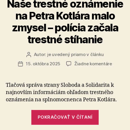
Naše trestné oznámenie
–
na Petra Kotlára malo
štát
musí
zmysel – polícia začala
konať“
trestné stíhanie
Autor:
je uvedený priamo v článku
Autor
článku
na
15. októbra 2025
Žiadne komentáre
Dátum
Naše
článku
trestné
oznámen
Tlačová správa strany Sloboda a Solidarita k
na
najnovším informáciám ohľadom trestného
Petra
oznámenia na splno­moc­nen­ca Petra Kotlára.
Kotlára
malo
„Naše
zmysel
POKRAČOVAŤ V ČÍTANÍ
trestné
–
polícia
oznámenie