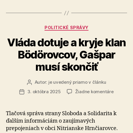
nové
informácie
o
Kategórie
POLITICKÉ SPRÁVY
nehode
Vláda dotuje a kryje klan
potvrdzujú
zneužívanie
Bödörovcov, Gašpar
moci“
musí skončiť
Autor:
je uvedený priamo v článku
Autor
článku
na
3. októbra 2025
Žiadne komentáre
Dátum
Vláda
článku
dotuje
a
Tlačová správa strany Sloboda a Solidarita k
kryje
ďalším in­for­má­ci­ám o zaujímavých
klan
prepojeniach v obci Nitrianske Hrnčiarovce.
Bödörovc