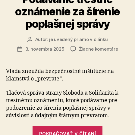
oznámenie za šírenie
poplašnej správy
Autor:
je uvedený priamo v článku
Autor
článku
na
3. novembra 2025
Žiadne komentáre
Dátum
Podáva
článku
trestné
oznáme
Vláda zneužila bezpečnostné inštitúcie na
za
klamstvá o „prevrate“.
šírenie
poplašn
Tlačová správa strany Sloboda a Solidarita k
správy
trestnému oznámeniu, ktoré podávame pre
podozrenie zo šírenia poplašnej správy v
súvislosti s údajným štátnym pre­vra­tom.
„Podávame
POKRAČOVAŤ V ČÍTANÍ