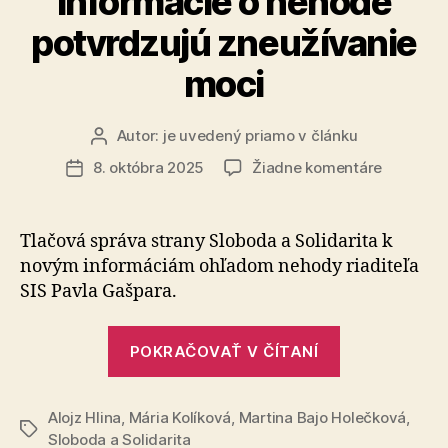
informácie o nehode
potvrdzujú zneužívanie
moci
Autor:
je uvedený priamo v článku
Autor
článku
na
8. októbra 2025
Žiadne komentáre
Dátum
Pavol
článku
Gašpar
musí
Tlačová správa strany Sloboda a Solidarita k
odstúpiť
novým informáciám ohľadom nehody riaditeľa
–
SIS Pavla Gašpara.
nové
informác
„Pavol
o
POKRAČOVAŤ V ČÍTANÍ
Gašpar
nehode
potvrdzu
musí
zneužíva
Alojz Hlina
,
Mária Kolíková
,
Martina Bajo Holečková
odstúpiť
,
Značky
moci
Sloboda a Solidarita
–