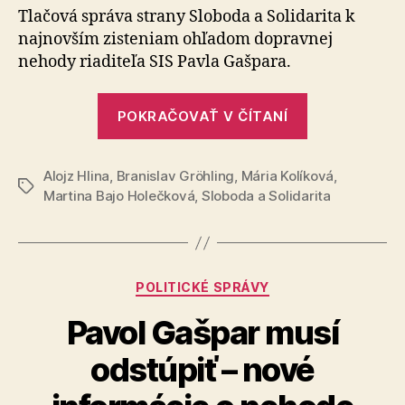
video
Tlačová správa strany Sloboda a Solidarita k
najnovším zisteniam ohľadom dopravnej
nehody riaditeľa SIS Pavla Gašpara.
„Z
POKRAČOVAŤ V ČÍTANÍ
nehody
Pavla
Alojz Hlina
,
Branislav Gröhling
,
Mária Kolíková
Gašpara
,
Značky
Martina Bajo Holečková
,
Sloboda a Solidarita
existuje
video“
Kategórie
POLITICKÉ SPRÁVY
Pavol Gašpar musí
odstúpiť – nové