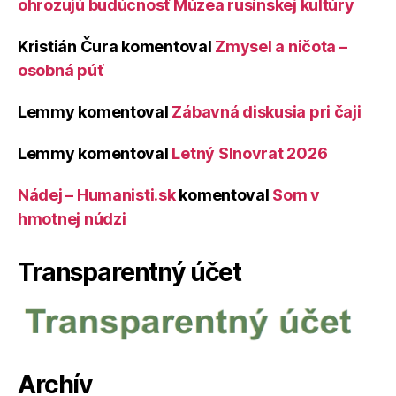
ohrozujú budúcnosť Múzea rusínskej kultúry
Kristián Čura
komentoval
Zmysel a ničota –
osobná púť
Lemmy
komentoval
Zábavná diskusia pri čaji
Lemmy
komentoval
Letný Slnovrat 2026
Nádej – Humanisti.sk
komentoval
Som v
hmotnej núdzi
Transparentný účet
Archív