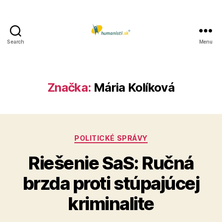
Search
Menu
Humanisti.sk
Značka:
Mária Kolíková
Kategórie
POLITICKÉ SPRÁVY
Riešenie SaS: Ručná
brzda proti stúpajúcej
kriminalite