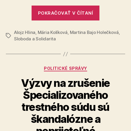
Gašpar
„Vláda
musí
POKRAČOVAŤ V ČÍTANÍ
dotuje
skončiť
a
Alojz Hlina
,
Mária Kolíková
,
Martina Bajo Holečková
kryje
,
Značky
Sloboda a Solidarita
klan
Bödörovcov,
Gašpar
musí
Kategórie
POLITICKÉ SPRÁVY
skončiť“
Výzvy na zrušenie
Špecializovaného
trestného súdu sú
škandalózne a
neprijateľné