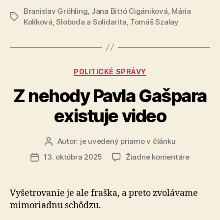
začala
Branislav Gröhling
,
Jana Bittó Cigániková
na
,
Mária
Značky
trestné
Kolíková
,
Sloboda a Solidarita
,
Tomáš Szalay
Petra
stíhanie
Kotlára
malo
zmysel
Kategórie
POLITICKÉ SPRÁVY
–
Z nehody Pavla Gašpara
polícia
začala
existuje video
trestné
stíhanie“
Autor:
je uvedený priamo v článku
Autor
článku
na
13. októbra 2025
Žiadne komentáre
Dátum
Z
článku
nehody
Pavla
Vyšetrovanie je ale fraška, a preto zvolávame
Gašpara
mi­mo­riad­nu schôdzu.
existuje