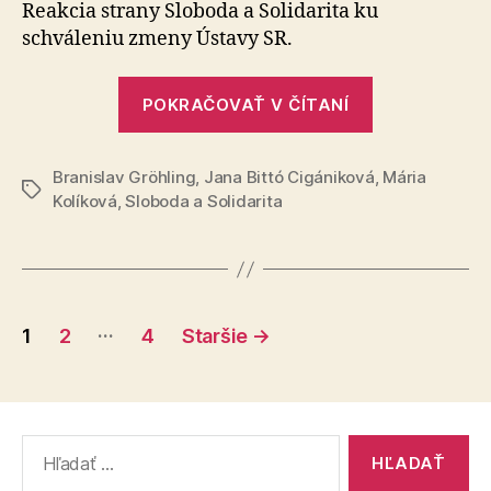
pre
Reakcia strany Sloboda a Solidarita ku
Sloven
schváleniu zmeny Ústavy SR.
potvrdi
že
„Čierny
s
POKRAČOVAŤ V ČÍTANÍ
deň
Igorom
Matov
pre
sa
Branislav Gröhling
,
Jana Bittó Cigániková
Slovensko
,
Mária
Značky
nedá
Kolíková
,
Sloboda a Solidarita
potvrdil,
spolup
že
s
Igorom
Stránkovanie
Matovičom
…
1
2
4
Staršie
→
sa
príspevkov
nedá
spolupracov
Vyhľadať: