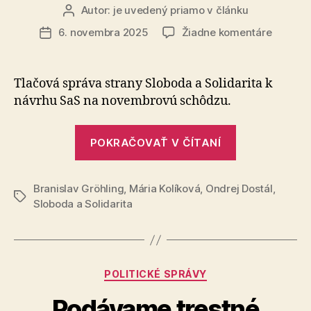
Autor:
je uvedený priamo v článku
Autor
článku
na
6. novembra 2025
Žiadne komentáre
Dátum
Riešeni
článku
SaS:
Ručná
Tlačová správa strany Sloboda a Solidarita k
brzda
návrhu SaS na novembrovú schôdzu.
proti
stúpajú
„Riešenie
kriminal
POKRAČOVAŤ V ČÍTANÍ
SaS:
Ručná
Branislav Gröhling
,
Mária Kolíková
,
Ondrej Dostál
brzda
,
Značky
Sloboda a Solidarita
proti
stúpajúcej
kriminalite“
Kategórie
POLITICKÉ SPRÁVY
Podávame trestné