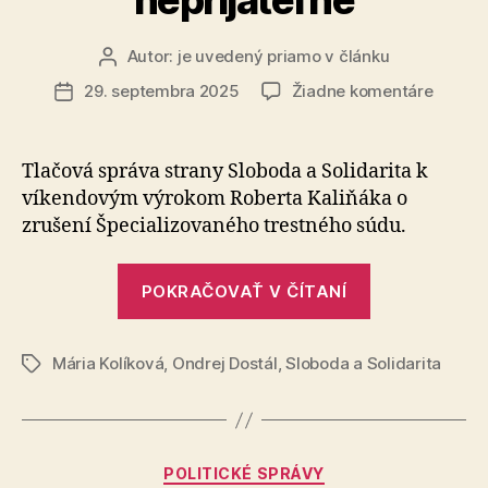
Autor:
je uvedený priamo v článku
Autor
článku
na
29. septembra 2025
Žiadne komentáre
Dátum
Výzvy
článku
na
zrušen
Tlačová správa strany Sloboda a Solidarita k
Špecia
víkendovým výrokom Roberta Kaliňáka o
trestn
zrušení Špecializovaného trestného súdu.
súdu
sú
„Výzvy
škanda
POKRAČOVAŤ V ČÍTANÍ
na
a
neprija
zrušenie
Mária Kolíková
,
Ondrej Dostál
,
Sloboda a Solidarita
Špecializov
Značky
trestného
súdu
sú
Kategórie
POLITICKÉ SPRÁVY
škandalózne