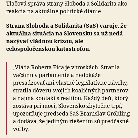
voľby
Tlačová správa strany Sloboda a Solidarita ako
reakcia na aktuálne politické dianie.
Strana Sloboda a Solidarita (SaS) varuje, že
aktuálna situácia na Slovensku sa už nedá
nazývať vládnou krízou, ale
celospoločenskou katastrofou.
„Vláda Roberta Fica je v troskách. Stratila
väčšinu v parlamente a nedokáže
presadzovať ani vlastné legislatívne návrhy,
stratila dôveru svojich koaličných partnerov
a najmä kontakt s realitou. Každý deň, ktorý
zostáva pri moci, Slovensko zbytočne trpí,“
upozorňuje predseda SaS Branislav Gröhling
a dodáva, že jediným riešením sú predčasné
voľby.