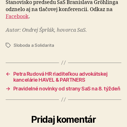
Stanovisko predsedu SaS Branislava Gröhlinga
odznelo aj na tlačovej konferencii. Odkaz na
Facebook
.
Autor: Ondrej Šprlák, hovorca SaS.
Sloboda a Solidarita
Značky
←
Petra Rudová HR riaditeľkou advokátskej
kancelárie HAVEL & PARTNERS
→
Pravidelné novinky od strany SaS na 8. týždeň
Pridaj komentár