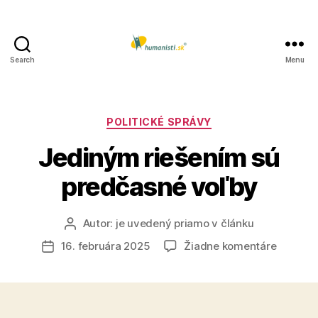
Search
Menu
Humanisti.sk
Kategórie
POLITICKÉ SPRÁVY
Jediným riešením sú
predčasné voľby
Autor:
je uvedený priamo v článku
Autor
článku
na
16. februára 2025
Žiadne komentáre
Dátum
Jediný
článku
riešení
sú
predčas