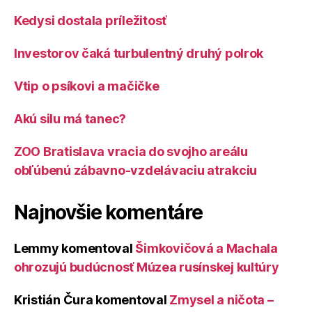
Kedysi dostala príležitosť
Investorov čaká turbulentný druhý polrok
Vtip o psíkovi a mačičke
Akú silu má tanec?
ZOO Bratislava vracia do svojho areálu
obľúbenú zábavno-vzdelávaciu atrakciu
Najnovšie komentáre
Lemmy
komentoval
Šimkovičová a Machala
ohrozujú budúcnosť Múzea rusínskej kultúry
Kristián Čura
komentoval
Zmysel a ničota –