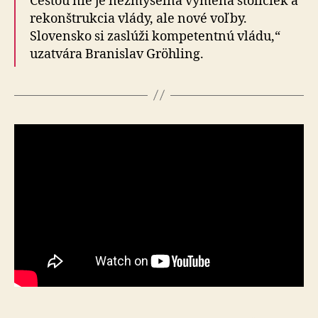
Cestou nie je nezmyselná výmena stoličiek a
re­kon­štruk­cia vlády, ale nové voľby.
Slovensko si zaslúži kompetentnú vládu,“
uzatvára Branislav Gröhling.