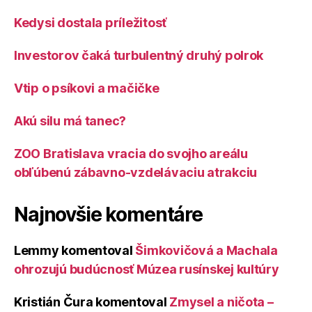
Kedysi dostala príležitosť
Investorov čaká turbulentný druhý polrok
Vtip o psíkovi a mačičke
Akú silu má tanec?
ZOO Bratislava vracia do svojho areálu
obľúbenú zábavno-vzdelávaciu atrakciu
Najnovšie komentáre
Lemmy
komentoval
Šimkovičová a Machala
ohrozujú budúcnosť Múzea rusínskej kultúry
Kristián Čura
komentoval
Zmysel a ničota –