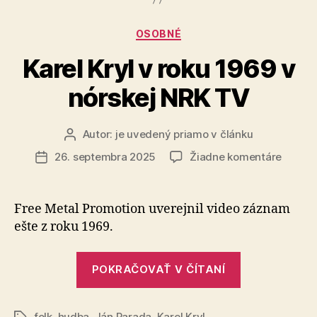
kapitola“
Kategórie
OSOBNÉ
Karel Kryl v roku 1969 v
nórskej NRK TV
Autor:
je uvedený priamo v článku
Autor
článku
na
26. septembra 2025
Žiadne komentáre
Dátum
Karel
článku
Kryl
v
Free Metal Promotion uverejnil video záznam
roku
ešte z roku 1969.
1969
v
„Karel
nórske
POKRAČOVAŤ V ČÍTANÍ
Kryl
NRK
TV
v
folk
,
hudba
,
Ján Parada
,
Karel Kryl