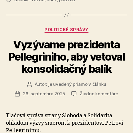
SMS?“
Kategórie
POLITICKÉ SPRÁVY
Vyzývame prezidenta
Pellegriniho, aby vetoval
konsolidačný balík
Autor:
je uvedený priamo v článku
Autor
článku
na
26. septembra 2025
Žiadne komentáre
Dátum
Vyzýv
článku
prezid
Pellegr
Tlačová správa strany Sloboda a Solidarita
aby
ohľadom výzvy smerom k prezidentovi Petrovi
vetova
Pellegrinimu.
konsol