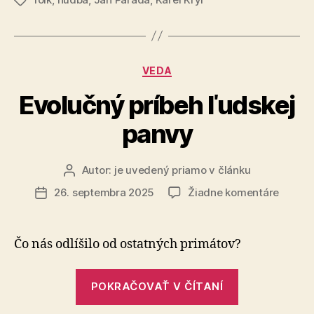
roku
Značky
1969
v
nórskej
Kategórie
VEDA
NRK
TV“
Evolučný príbeh ľudskej
panvy
Autor:
je uvedený priamo v článku
Autor
článku
na
26. septembra 2025
Žiadne komentáre
Dátum
Evoluč
článku
príbeh
ľudske
Čo nás odlíšilo od ostatných primátov?
panvy
„Evolučný
POKRAČOVAŤ V ČÍTANÍ
príbeh