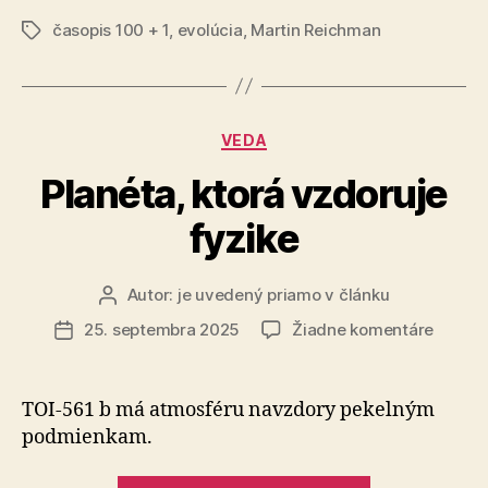
ľudskej
časopis 100 + 1
,
evolúcia
,
Martin Reichman
panvy“
Značky
Kategórie
VEDA
Planéta, ktorá vzdoruje
fyzike
Autor:
je uvedený priamo v článku
Autor
článku
na
25. septembra 2025
Žiadne komentáre
Dátum
Planéta
článku
ktorá
vzdoru
TOI-561 b má atmosféru navzdory pekelným
fyzike
pod­mien­kam.