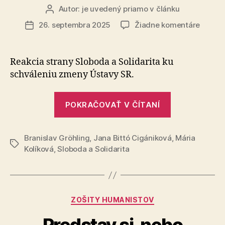
Autor:
je uvedený priamo v článku
Autor
článku
na
26. septembra 2025
Žiadne komentáre
Dátum
Čierny
článku
deň
pre
Reakcia strany Sloboda a Solidarita ku
Sloven
schváleniu zmeny Ústavy SR.
potvrdi
že
„Čierny
s
POKRAČOVAŤ V ČÍTANÍ
deň
Igorom
Matov
pre
sa
Branislav Gröhling
,
Jana Bittó Cigániková
Slovensko
,
Mária
Značky
nedá
Kolíková
,
Sloboda a Solidarita
potvrdil,
spolup
že
s
Igorom
Kategórie
ZOŠITY HUMANISTOV
Matovičom
Predstav si, nebo
sa