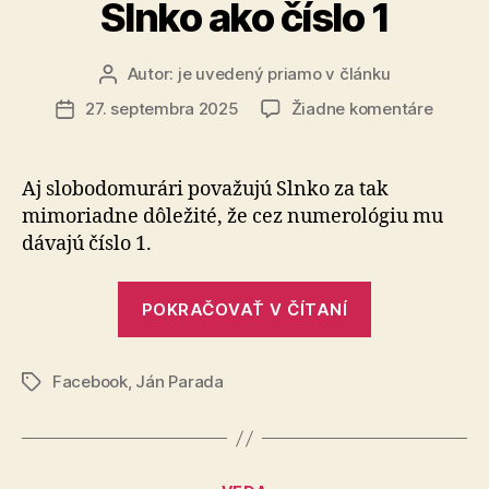
prídu
Slnko ako číslo 1
peniaze“
Autor:
je uvedený priamo v článku
Autor
článku
na
27. septembra 2025
Žiadne komentáre
Dátum
Slnko
článku
ako
číslo
Aj slobodomurári považujú Slnko za tak
1
mimoriadne dôležité, že cez numerológiu mu
dávajú číslo 1.
„Slnko
POKRAČOVAŤ V ČÍTANÍ
ako
číslo
Facebook
,
Ján Parada
1“
Značky
Kategórie