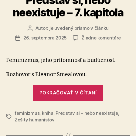
nedá
neexistuje – 7. kapitola
spolupracov
Autor:
je uvedený priamo v článku
Autor
článku
na
26. septembra 2025
Žiadne komentáre
Dátum
Predst
článku
si,
nebo
Feminizmus, jeho prítomnosť a budúcnosť.
neexist
–
Rozhovor s Eleanor Smealovou.
7.
kapitol
„Predstav
POKRAČOVAŤ V ČÍTANÍ
si,
nebo
feminizmus
,
kniha
,
Predstav si – nebo neexistuje
neexistuje
,
Značky
Zošity humanistov
–
7.