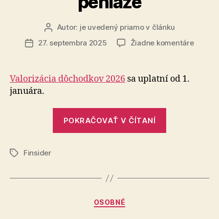
peniaze
Autor:
je uvedený priamo v článku
Autor
článku
na
27. septembra 2025
Žiadne komentáre
Dátum
Valoriz
článku
dôcho
2026:
Valorizácia dôchodkov 2026
sa uplatní od 1.
kedy
januára.
príde
rozhod
„Valorizácia
a
POKRAČOVAŤ V ČÍTANÍ
dôchodkov
kedy
prídu
2026:
peniaz
Finsider
kedy
Značky
príde
rozhodnutie
a
Kategórie
OSOBNÉ
kedy