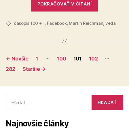
„Planéta,
POKRAČOVAŤ V ČÍTANÍ
ktorá
vzdoruje
časopis 100 + 1
,
Facebook
,
Martin Reichman
fyzike“
,
veda
Značky
Stránkovanie
…
…
←
Novšie
1
100
101
102
príspevkov
282
Staršie
→
Vyhľadať:
Najnovšie články