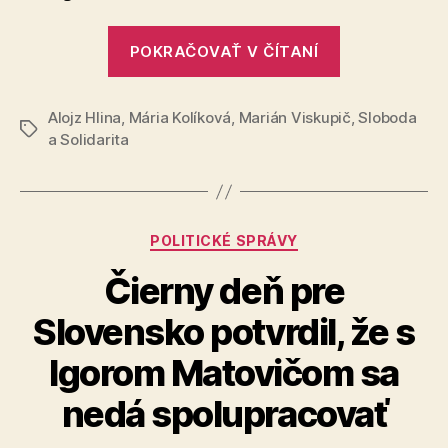
balík
„Vyzývame
POKRAČOVAŤ V ČÍTANÍ
prezidenta
Pellegriniho
Alojz Hlina
,
Mária Kolíková
,
Marián Viskupič
aby
,
Sloboda
Značky
a Solidarita
vetoval
konsolidačn
balík“
Kategórie
POLITICKÉ SPRÁVY
Čierny deň pre
Slovensko potvrdil, že s
Igorom Matovičom sa
nedá spolupracovať