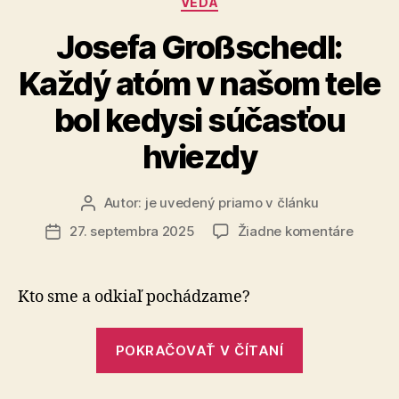
VEDA
Josefa Großschedl:
Každý atóm v našom tele
bol kedysi súčasťou
hviezdy
Autor:
je uvedený priamo v článku
Autor
článku
na
27. septembra 2025
Žiadne komentáre
Dátum
Josefa
článku
Großsc
Každý
Kto sme a odkiaľ pochádzame?
atóm
v
„Josefa
našom
POKRAČOVAŤ V ČÍTANÍ
Großschedl:
tele
Každý
bol