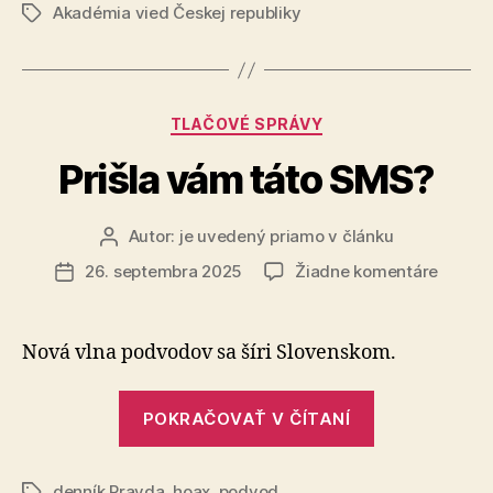
kedysi
Akadémia vied Českej republiky
atóm
Značky
súčasť
v
hviezd
našom
tele
Kategórie
TLAČOVÉ SPRÁVY
bol
kedysi
Prišla vám táto SMS?
súčasťou
hviezdy“
Autor:
je uvedený priamo v článku
Autor
článku
na
26. septembra 2025
Žiadne komentáre
Dátum
Prišla
článku
vám
táto
Nová vlna podvodov sa šíri Slovenskom.
SMS?
„Prišla
POKRAČOVAŤ V ČÍTANÍ
vám
táto
denník Pravda
,
hoax
,
podvod
Značky