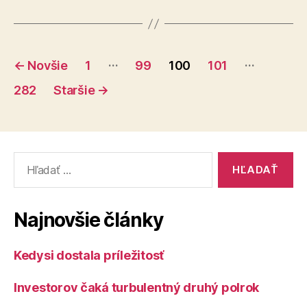
služby
v
obchode
Stránkovanie
Tesco
…
…
←
Novšie
1
99
100
101
v
príspevkov
282
Staršie
→
Medzilaborc
Vyhľadať:
Najnovšie články
Kedysi dostala príležitosť
Investorov čaká turbulentný druhý polrok