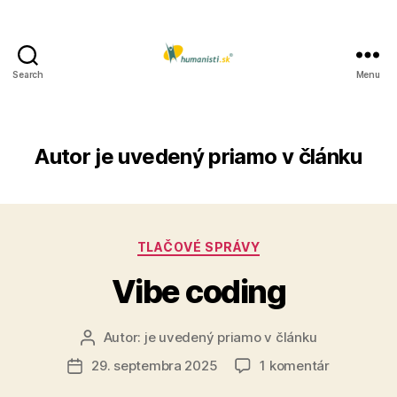
Search
Menu
Humanisti.sk
Autor
je uvedený priamo v článku
Kategórie
TLAČOVÉ SPRÁVY
Vibe coding
Autor:
je uvedený priamo v článku
Autor
článku
na
29. septembra 2025
1 komentár
Dátum
Vibe
článku