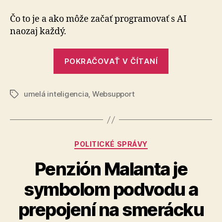
coding
Čo to je a ako môže začať programovať s AI
naozaj každý.
„Vibe
POKRAČOVAŤ V ČÍTANÍ
coding“
umelá inteligencia
,
Websupport
Značky
Kategórie
POLITICKÉ SPRÁVY
Penzión Malanta je
symbolom podvodu a
prepojení na smerácku