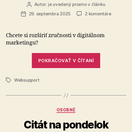
Autor:
je uvedený priamo v článku
Autor
článku
na
29. septembra 2025
2 komentáre
Dátum
Získajte
článku
100
€
Chcete si rozšíriť zručnosti v digitálnom
na
marketingu?
štúdium
na
„Získajte
Digitálnej
POKRAČOVAŤ V ČÍTANÍ
100
univerzite
€
Websupport
na
Značky
štúdium
na
Digitálnej
Kategórie
OSOBNÉ
univerzite“
Citát na pondelok