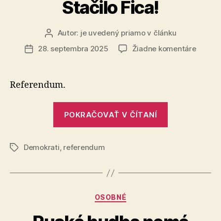
rokov“
Stačilo Fica!
Autor:
je uvedený priamo v článku
Autor
článku
na
28. septembra 2025
Žiadne komentáre
Dátum
Stačilo
článku
Fica!
Referendum.
„Stačilo
POKRAČOVAŤ V ČÍTANÍ
Fica!“
Demokrati
,
referendum
Značky
Kategórie
OSOBNÉ