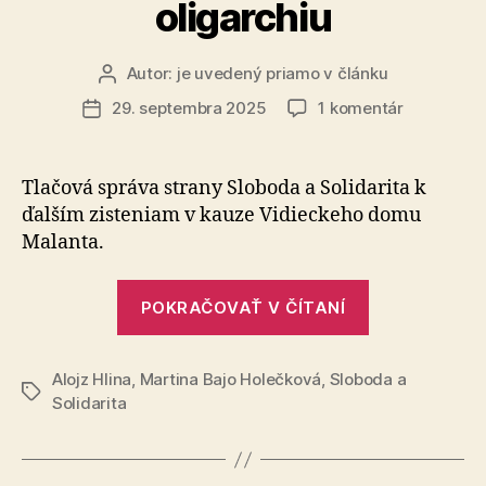
oligarchiu
Autor:
je uvedený priamo v článku
Autor
článku
na
29. septembra 2025
1 komentár
Dátum
Penzión
článku
Malanta
je
Tlačová správa strany Sloboda a Solidarita k
symbolom
ďalším zis­te­niam v kauze Vidieckeho domu
podvodu
Malanta.
a
prepojení
„Penzión
na
POKRAČOVAŤ V ČÍTANÍ
Malanta
smerácku
oligarchiu
je
Alojz Hlina
,
Martina Bajo Holečková
,
Sloboda a
symbolom
Značky
Solidarita
podvodu
a
prepojení