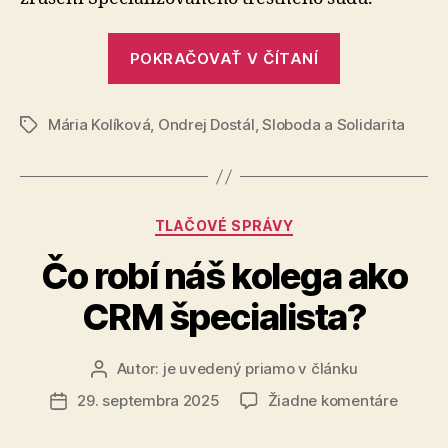
súdu
sú
„Výzvy
škanda
POKRAČOVAŤ V ČÍTANÍ
na
a
neprija
zrušenie
Mária Kolíková
,
Ondrej Dostál
,
Sloboda a Solidarita
Špecializov
Značky
trestného
súdu
sú
Kategórie
TLAČOVÉ SPRÁVY
škandalózne
a
Čo robí náš kolega ako
neprijateľné
CRM špecialista?
Autor:
je uvedený priamo v článku
Autor
článku
na
29. septembra 2025
Žiadne komentáre
Dátum
Čo
článku
robí