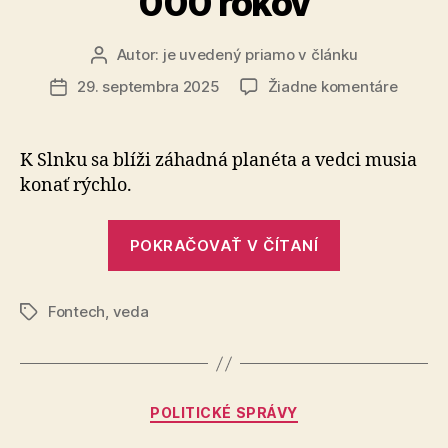
000 rokov
Autor:
je uvedený priamo v článku
Autor
článku
na
29. septembra 2025
Žiadne komentáre
Dátum
Deje
článku
sa
to
K Slnku sa blíži záhadná planéta a vedci musia
len
konať rýchlo.
raz
za
„Deje
11
POKRAČOVAŤ V ČÍTANÍ
sa
000
rokov
to
Fontech
,
veda
len
Značky
raz
za
11
Kategórie
POLITICKÉ SPRÁVY
000