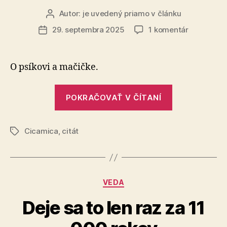
Autor:
je uvedený priamo v článku
Autor
článku
na
29. septembra 2025
1 komentár
Dátum
Citát
článku
na
pondelok
O psíkovi a mačičke.
„Citát
POKRAČOVAŤ V ČÍTANÍ
na
pondelok“
Cicamica
,
citát
Značky
Kategórie
VEDA
Deje sa to len raz za 11