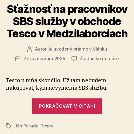
Sťažnosť na pracovníkov
SBS služby v obchode
Tesco v Medzilaborciach
Autor:
je uvedený priamo v článku
Autor
článku
na
27. septembra 2025
Žiadne komentáre
Dátum
Sťažno
článku
na
pracov
Tesco u mňa skončilo. Už tam nebudem
SBS
nakupovať, kým nevymenia SBS službu.
služby
v
„Sťažnosť
obcho
POKRAČOVAŤ V ČÍTANÍ
na
Tesco
v
pracovníkov
Medzil
Ján Parada
,
Tesco
SBS
Značky