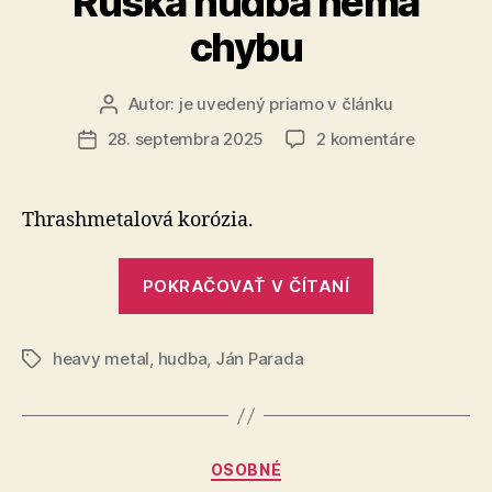
Ruská hudba nemá
chybu
Autor:
je uvedený priamo v článku
Autor
článku
na
28. septembra 2025
2 komentáre
Dátum
Ruská
článku
hudba
nemá
Thrashmetalová korózia.
chybu
„Ruská
POKRAČOVAŤ V ČÍTANÍ
hudba
nemá
heavy metal
,
hudba
,
Ján Parada
chybu“
Značky
Kategórie
OSOBNÉ