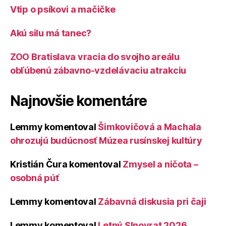
Vtip o psíkovi a mačičke
Akú silu má tanec?
ZOO Bratislava vracia do svojho areálu
obľúbenú zábavno-vzdelávaciu atrakciu
Najnovšie komentáre
Lemmy
komentoval
Šimkovičová a Machala
ohrozujú budúcnosť Múzea rusínskej kultúry
Kristián Čura
komentoval
Zmysel a ničota –
osobná púť
Lemmy
komentoval
Zábavná diskusia pri čaji
Lemmy
komentoval
Letný Slnovrat 2026