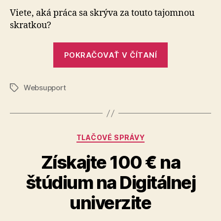
náš
Viete, aká práca sa skrýva za touto tajomnou
kolega
skratkou?
ako
CRM
„Čo
špecial
POKRAČOVAŤ V ČÍTANÍ
robí
náš
Websupport
kolega
Značky
ako
CRM
špecialista?“
Kategórie
TLAČOVÉ SPRÁVY
Získajte 100 € na
štúdium na Digitálnej
univerzite