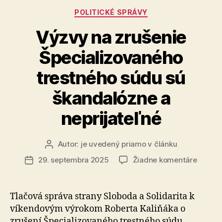
na
Kategórie
POLITICKÉ SPRÁVY
smerácku
Výzvy na zrušenie
oligarchiu“
Špecializovaného
trestného súdu sú
škandalózne a
neprijateľné
Autor:
je uvedený priamo v článku
Autor
článku
na
29. septembra 2025
Žiadne komentáre
Dátum
Výzvy
článku
na
zrušen
Tlačová správa strany Sloboda a Solidarita k
Špecia
víkendovým výrokom Roberta Kaliňáka o
trestn
zrušení Špecializovaného trestného súdu.