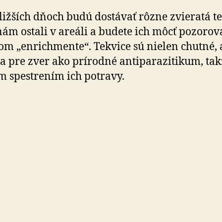
ližších dňoch budú dostávať rôzne zvieratá te
nám ostali v areáli a budete ich môcť pozorova
m „enrichmente“. Tekvice sú nielen chutné, a
a pre zver ako prírodné antiparazitikum, tak
 spestrením ich potravy.