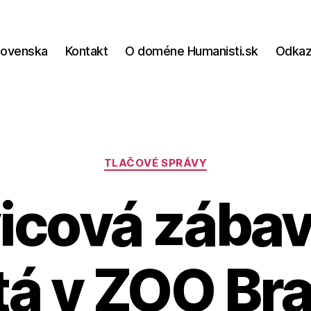
lovenska
Kontakt
O doméne Humanisti.sk
Odka
Kategórie
TLAČOVÉ SPRÁVY
icová zábav
tá v ZOO Bra