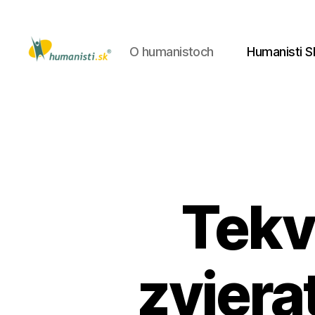
O humanistoch
Humanisti S
Humanisti.sk
Tekv
zviera