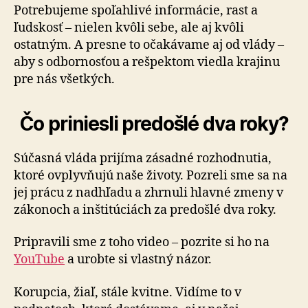
Potrebujeme spoľahlivé informácie, rast a
ľudskosť – nie­len kvôli sebe, ale aj kvôli
ostatným. A presne to oča­ká­va­me aj od vlády –
aby s odbornosťou a rešpektom viedla krajinu
pre nás všetkých.
Čo priniesli predošlé dva roky?
Súčasná vláda prijíma zásadné rozhodnutia,
ktoré ovplyvňujú naše životy. Pozreli sme sa na
jej prácu z nadhľadu a zhrnuli hlavné zmeny v
zákonoch a in­šti­tú­ciách za predošlé dva roky.
Pripravili sme z toho video – pozrite si ho na
YouTube
a urobte si vlastný názor.
Korupcia, žiaľ, stále kvitne. Vidíme to v