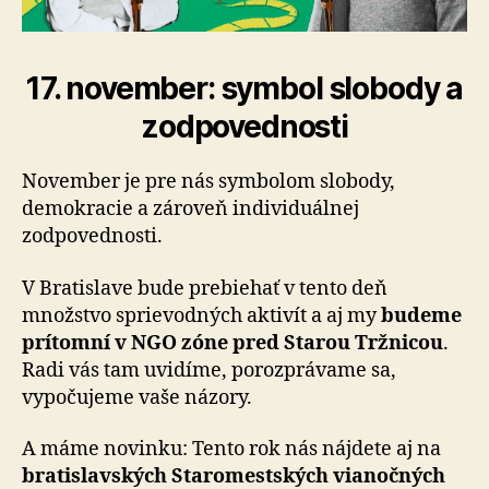
17. november: symbol slobody a
zodpovednosti
November je pre nás symbolom slobody,
demokracie a zároveň individuálnej
zodpovednosti.
V Bratislave bude prebiehať v tento deň
množstvo sprievodných aktivít a aj my
budeme
prítomní v NGO zóne pred Starou Tržnicou
.
Radi vás tam uvidíme, porozprávame sa,
vypočujeme vaše názory.
A máme novinku: Tento rok nás nájdete aj na
bra­tis­lav­ských Staromestských vianočných