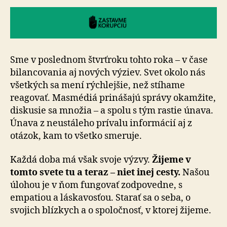
Sme v poslednom štvrťroku tohto roka – v čase
bi­lan­co­va­nia aj nových výziev. Svet okolo nás
všetkých sa mení rých­lej­šie, než stíhame
reagovať. Masmédiá prinášajú správy okamžite,
diskusie sa množia – a spolu s tým rastie únava.
Únava z neustáleho prívalu informácií aj z
otázok, kam to všetko smeruje.
Každá doba má však svoje výzvy.
Žijeme v
tomto svete tu a teraz – niet inej cesty.
Našou
úlohou je v ňom fun­go­vať zodpovedne, s
empatiou a láskavosťou. Starať sa o se­ba, o
svojich blízkych a o spoločnosť, v ktorej žijeme.