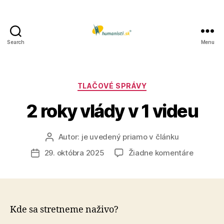
Search
Menu
Humanisti.sk
Kategórie
TLAČOVÉ SPRÁVY
2 roky vlády v 1 videu
Autor:
je uvedený priamo v článku
Autor
článku
na
29. októbra 2025
Žiadne komentáre
Dátum
2
článku
roky
vlády
v
1
Kde sa stretneme naživo?
videu