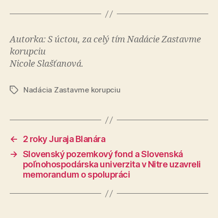
Autorka: S úctou, za celý tím Nadácie Zastavme
korupciu
Nicole Slašťanová.
Nadácia Zastavme korupciu
Značky
←
2 roky Juraja Blanára
→
Slovenský pozemkový fond a Slovenská
poľnohospodárska univerzita v Nitre uzavreli
memorandum o spolupráci