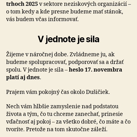
trhoch 2025
v sek­to­re neziskových organizácií –
o tom kedy a kde presne bu­de­me mať stánok,
vás budem včas informovať.
V jednote je sila
Žijeme v náročnej dobe. Zvládneme ju, ak
budeme spo­lu­pra­co­vať, podporovať sa a držať
spolu. V jednote je sila –
heslo 17. novembra
platí aj dnes
.
Prajem vám pokojný čas okolo Dušičiek.
Nech vám hlbšie zamyslenie nad podstatou
života a tým, čo tu chceme zanechať, prinesie
vďačnosť aj pokoj – za všetko dobré, čo máte a čo
tvoríte. Pretože na tom sku­toč­ne záleží.