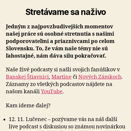
Stretávame sa naživo
Jedným z najpovzbudivejších momentov
našej práce sú osobné stretnutia s našimi
podporovateľmi a pria­zniv­ca­mi po celom
Slovensku. To, že vám naše témy nie sú
ľahostajné, nám dáva silu pokračovať.
Naše živé podcasty si našli svojich fanúšikov v
Banskej Štiavnici
,
Martine
či
Nových Zámkoch
.
Záznamy zo všetkých podcastov nájdete na
našom kanáli
YouTube
.
Kam ideme ďalej?
12. 11. Lučenec – pozývame vás na náš ďalší
live podcast s diskusiou so známou novinárkou