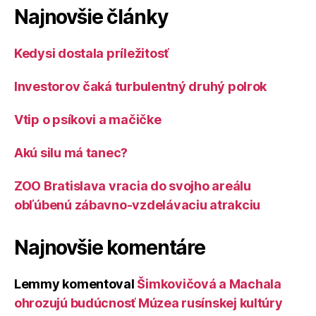
Najnovšie články
Kedysi dostala príležitosť
Investorov čaká turbulentný druhý polrok
Vtip o psíkovi a mačičke
Akú silu má tanec?
ZOO Bratislava vracia do svojho areálu
obľúbenú zábavno-vzdelávaciu atrakciu
Najnovšie komentáre
Lemmy
komentoval
Šimkovičová a Machala
ohrozujú budúcnosť Múzea rusínskej kultúry