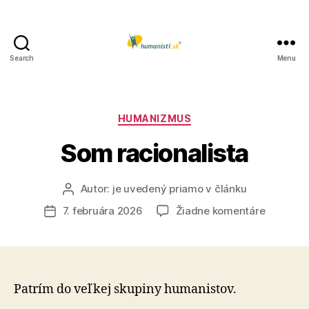
Search
Menu
Humanisti.sk
Kategórie
HUMANIZMUS
Som racionalista
Autor:
je uvedený priamo v článku
Autor
článku
na
7. februára 2026
Žiadne komentáre
Dátum
Som
článku
racionali
Patrím do veľkej skupiny humanistov.