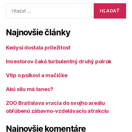
Vyhľadať:
Najnovšie články
Kedysi dostala príležitosť
Investorov čaká turbulentný druhý polrok
Vtip o psíkovi a mačičke
Akú silu má tanec?
ZOO Bratislava vracia do svojho areálu
obľúbenú zábavno-vzdelávaciu atrakciu
Najnovšie komentáre