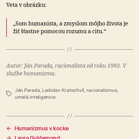
Veta v obrázku:
„Som humanista, a zmyslom môjho života je
žiť šťastne pomocou rozumu a citu.“
Autor: Ján Parada, racionalista od roku 1993. V
službe humanizmu.
Ján Parada
,
Ladislav Kratochvíl
,
racionalizmus
,
Značky
umelá inteligencia
←
Humanizmus v kocke
→
Laura Guldemond