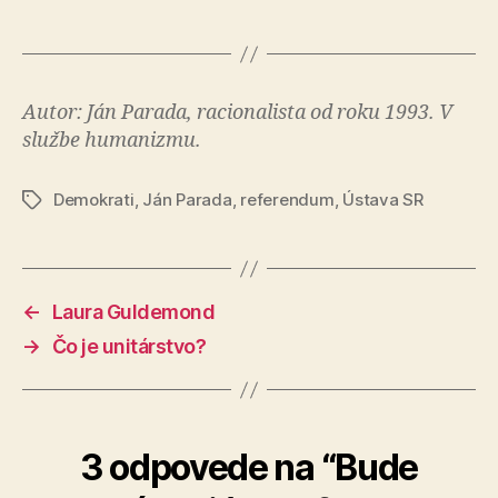
Autor: Ján Parada, racionalista od roku 1993. V
službe humanizmu.
Demokrati
,
Ján Parada
,
referendum
,
Ústava SR
Značky
←
Laura Guldemond
→
Čo je unitárstvo?
3 odpovede na “Bude