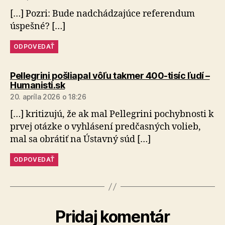
[…] Pozri: Bude nadchádzajúce referendum
úspešné? […]
ODPOVEDAŤ
Pellegrini pošliapal vôľu takmer 400-tisíc ľudí –
hovorí:
Humanisti.sk
20. apríla 2026 o 18:26
[…] kritizujú, že ak mal Pellegrini pochybnosti k
prvej otázke o vyhlásení predčasných volieb,
mal sa ob­rá­tiť na Ústavný súd […]
ODPOVEDAŤ
Pridaj komentár