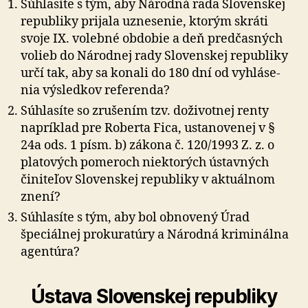
Súhlasíte s tým, aby Národná rada Slovenskej
republiky prijala uznesenie, ktorým skráti
svoje IX. volebné ob­do­bie a deň predčasných
volieb do Národnej rady Slo­ven­skej republiky
určí tak, aby sa konali do 180 dní od vy­hlá­se­
nia výsledkov referenda?
Súhlasíte so zrušením tzv. doživotnej renty
napríklad pre Roberta Fica, ustanovenej v §
24a ods. 1 písm. b) zákona č. 120/1993 Z. z. o
platových pomeroch nie­kto­rých ústavných
činiteľov Slovenskej republiky v ak­tu­ál­nom
znení?
Súhlasíte s tým, aby bol obnovený Úrad
špeciálnej prokuratúry a Národná kriminálna
agentúra?
Ústava Slovenskej republiky