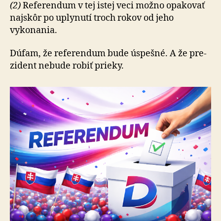
(2)
Referendum v tej istej veci možno opakovať
najskôr po uplynutí troch rokov od jeho
vykonania.
Dúfam, že referendum bude úspešné. A že pre­
zi­dent ne­bu­de robiť prieky.