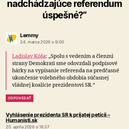
nadchádzajúce referendum
úspešné?”
hovorí:
Lemmy
24. marca 2026 o 9:00
Ladislav Kóša
: „Spolu s vedením a členmi
strany Demokrati sme odovzdali podpisové
hárky na vypísanie referenda na predčasné
ukončenie volebného obdobia súčasnej
vládnej koalície prezidentovi SR.“
ODPOVEDAŤ
Vyhlásenie prezidenta SR k prijatej petícii –
hovorí:
Humanisti.sk
20. apríla 2026 o 16:37