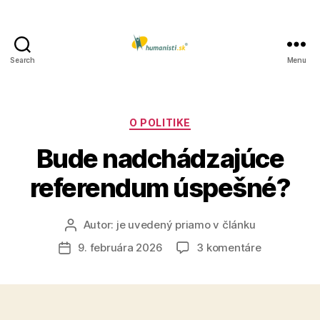
Search
Menu
Humanisti.sk
Kategórie
O POLITIKE
Bude nadchádzajúce
referendum úspešné?
Autor:
je uvedený priamo v článku
Autor
článku
na
9. februára 2026
3 komentáre
Dátum
Bude
článku
nadchádza
referendu
úspešné?