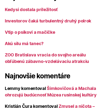
Kedysi dostala príležitosť
Investorov čaká turbulentný druhý polrok
Vtip o psíkovi a mačičke
Akú silu má tanec?
ZOO Bratislava vracia do svojho areálu
obľúbenú zábavno-vzdelávaciu atrakciu
Najnovšie komentáre
Lemmy
komentoval
Šimkovičová a Machala
ohrozujú budúcnosť Múzea rusínskej kultúry
Kristián Čura
komentoval
Zmysel a ničota –