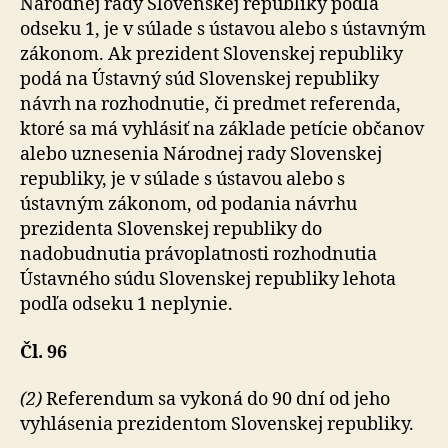
Národnej rady Slovenskej republiky podľa
odseku 1, je v súlade s ústavou alebo s ústavným
zákonom. Ak prezident Slovenskej republiky
podá na Ústavný súd Slovenskej republiky
návrh na rozhodnutie, či predmet referenda,
ktoré sa má vyhlásiť na základe petície občanov
alebo uznesenia Národnej rady Slovenskej
republiky, je v súlade s ústavou alebo s
ústavným zákonom, od podania návrhu
prezidenta Slovenskej republiky do
nadobudnutia prá­vo­plat­nos­ti rozhodnutia
Ústavného súdu Slovenskej re­pub­li­ky lehota
podľa odseku 1 neplynie.
Čl. 96
(2)
Referendum sa vykoná do 90 dní od jeho
vyhlásenia prezidentom Slovenskej republiky.