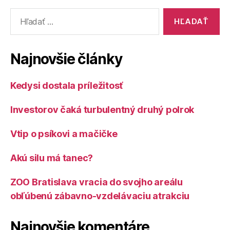
Vyhľadať:
Najnovšie články
Kedysi dostala príležitosť
Investorov čaká turbulentný druhý polrok
Vtip o psíkovi a mačičke
Akú silu má tanec?
ZOO Bratislava vracia do svojho areálu
obľúbenú zábavno-vzdelávaciu atrakciu
Najnovšie komentáre