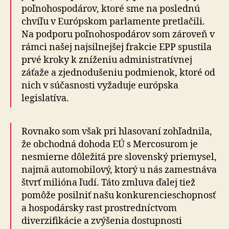
poľ­no­hos­po­dá­rov, ktoré sme na poslednú
chvíľu v Európskom parlamente pretlačili.
Na podporu poľnohospodárov som zároveň v
rámci našej najsilnejšej frakcie EPP spustila
prvé kroky k zníženiu administratívnej
záťaže a zjednodušeniu podmienok, ktoré od
nich v súčasnosti vyžaduje európska
legislatíva.
Rovnako som však pri hlasovaní zohľadnila,
že ob­chod­ná dohoda EÚ s Mercosurom je
nesmierne dôležitá pre slovenský priemysel,
najmä automobilový, ktorý u nás zamestnáva
štvrť milióna ľudí. Táto zmluva ďalej tiež
pomôže posilniť našu kon­ku­ren­cie­schop­nosť
a hos­po­dár­sky rast prostredníctvom
diverzifikácie a zvýšenia dostupnosti