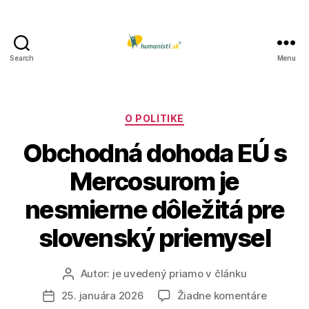
Search
Menu
Humanisti.sk
Kategórie
O POLITIKE
Obchodná dohoda EÚ s
Mercosurom je
nesmierne dôležitá pre
slovenský priemysel
Autor:
je uvedený priamo v článku
Autor
článku
na
25. januára 2026
Žiadne komentáre
Dátum