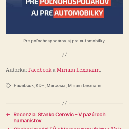
Pre poľnohospodárov aj pre automobilky.
Autorka:
Facebook
a
Miriam Lexmann
.
Facebook
,
KDH
,
Mercosur
,
Miriam Lexmann
Značky
←
Recenzia: Stanko Cerovic – V pazúroch
humanistov