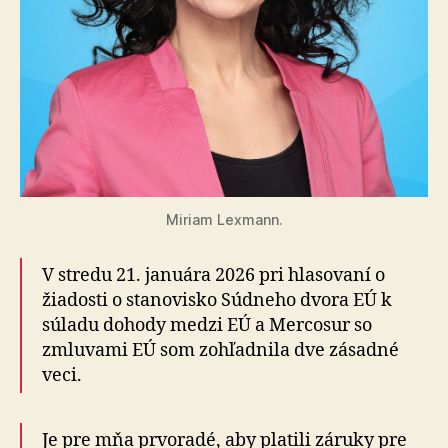
Miriam Lexmann.
V stredu 21. januára 2026 pri hlasovaní o
žiadosti o sta­no­vis­ko Súdneho dvora EÚ k
súladu dohody medzi EÚ a Mercosur so
zmluvami EÚ som zohľadnila dve zásadné
veci.
Je pre mňa prvoradé, aby platili záruky pre