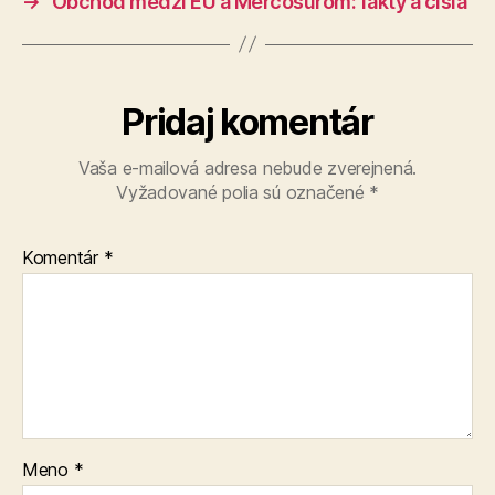
→
Obchod medzi EÚ a Mercosurom: fakty a čísla
Pridaj komentár
Vaša e-mailová adresa nebude zverejnená.
Vyžadované polia sú označené
*
Komentár
*
Meno
*