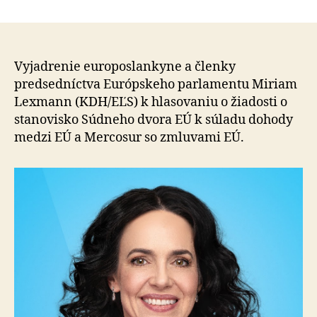
Obchod
článku
dohoda
EÚ
s
Mercos
Vyjadrenie europoslankyne a členky
je
predsedníctva Eu­róp­ske­ho parlamentu Miriam
nesmier
Lexmann (KDH/EĽS) k hlasovaniu o žiadosti o
dôležitá
stanovisko Súdneho dvora EÚ k súladu dohody
pre
medzi EÚ a Mercosur so zmluvami EÚ.
slovens
priemyse