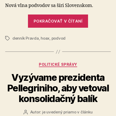
táto
Nová vlna podvodov sa šíri Slovenskom.
SMS?
„Prišla
POKRAČOVAŤ V ČÍTANÍ
vám
táto
denník Pravda
,
hoax
,
podvod
SMS?“
Značky
Kategórie
POLITICKÉ SPRÁVY
Vyzývame prezidenta
Pellegriniho, aby vetoval
konsolidačný balík
Autor:
je uvedený priamo v článku
Autor