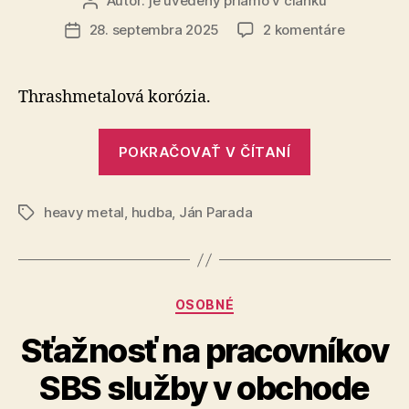
Autor:
je uvedený priamo v článku
Autor
článku
na
28. septembra 2025
2 komentáre
Dátum
Ruská
článku
hudba
nemá
Thrashmetalová korózia.
chybu
„Ruská
POKRAČOVAŤ V ČÍTANÍ
hudba
nemá
heavy metal
,
hudba
,
Ján Parada
chybu“
Značky
Kategórie
OSOBNÉ
Sťažnosť na pracovníkov
SBS služby v obchode