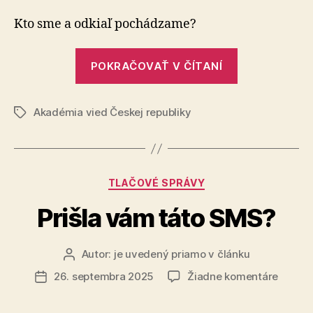
Großsc
Každý
Kto sme a odkiaľ pochádzame?
atóm
v
„Josefa
našom
POKRAČOVAŤ V ČÍTANÍ
Großschedl:
tele
Každý
bol
kedysi
Akadémia vied Českej republiky
atóm
Značky
súčasť
v
hviezd
našom
tele
Kategórie
TLAČOVÉ SPRÁVY
bol
kedysi
Prišla vám táto SMS?
súčasťou
hviezdy“
Autor:
je uvedený priamo v článku
Autor
článku
na
26. septembra 2025
Žiadne komentáre
Dátum
Prišla
článku
vám