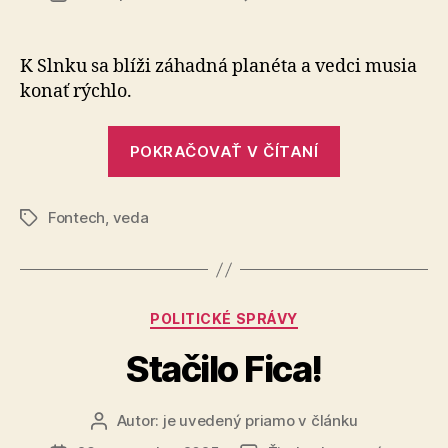
Deje
článku
sa
to
K Slnku sa blíži záhadná planéta a vedci musia
len
konať rýchlo.
raz
za
„Deje
11
POKRAČOVAŤ V ČÍTANÍ
sa
000
rokov
to
Fontech
,
veda
len
Značky
raz
za
11
Kategórie
POLITICKÉ SPRÁVY
000
rokov“
Stačilo Fica!
Autor:
je uvedený priamo v článku
Autor
článku