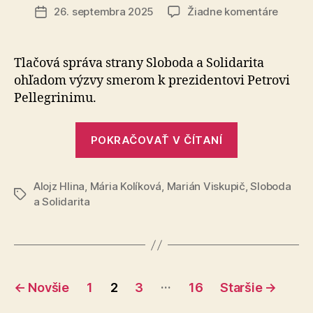
článku
na
26. septembra 2025
Žiadne komentáre
Dátum
Vyzýv
článku
prezid
Pellegr
Tlačová správa strany Sloboda a Solidarita
aby
ohľadom výzvy smerom k prezidentovi Petrovi
vetova
Pellegrinimu.
konsol
balík
„Vyzývame
POKRAČOVAŤ V ČÍTANÍ
prezidenta
Pellegriniho
Alojz Hlina
,
Mária Kolíková
,
Marián Viskupič
aby
,
Sloboda
Značky
a Solidarita
vetoval
konsolidačn
balík“
Stránkovanie
…
←
Novšie
1
2
3
16
Staršie
→
príspevkov