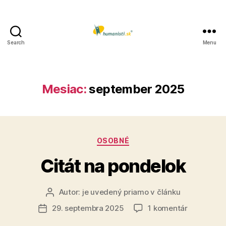
Search
Menu
Humanisti.sk
Mesiac:
september 2025
Kategórie
OSOBNÉ
Citát na pondelok
Autor:
je uvedený priamo v článku
Autor
článku
na
29. septembra 2025
1 komentár
Dátum
Citát
článku