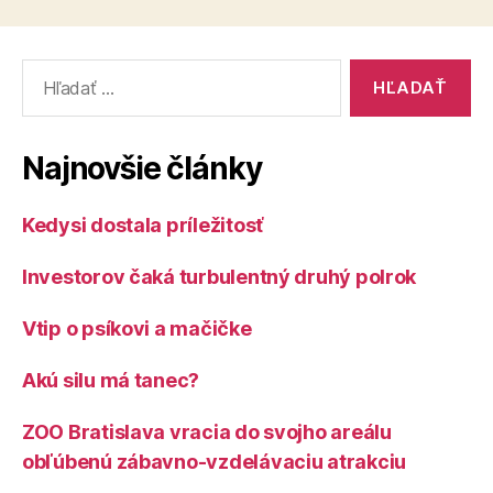
Vyhľadať:
Najnovšie články
Kedysi dostala príležitosť
Investorov čaká turbulentný druhý polrok
Vtip o psíkovi a mačičke
Akú silu má tanec?
ZOO Bratislava vracia do svojho areálu
obľúbenú zábavno-vzdelávaciu atrakciu