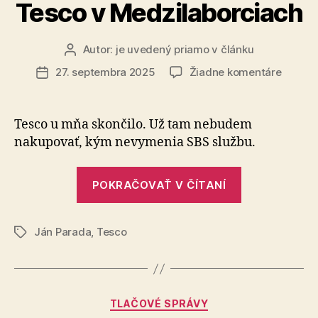
Tesco v Medzilaborciach
Autor:
je uvedený priamo v článku
Autor
článku
na
27. septembra 2025
Žiadne komentáre
Dátum
Sťažno
článku
na
pracov
Tesco u mňa skončilo. Už tam nebudem
SBS
nakupovať, kým nevymenia SBS službu.
služby
v
„Sťažnosť
obcho
POKRAČOVAŤ V ČÍTANÍ
na
Tesco
v
pracovníkov
Medzil
Ján Parada
,
Tesco
SBS
Značky
služby
v
obchode
Kategórie
TLAČOVÉ SPRÁVY
Tesco