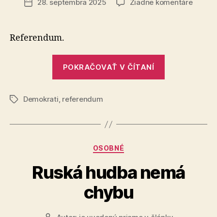
na
28. septembra 2025
Žiadne komentáre
Dátum
Stačilo
článku
Fica!
Referendum.
„Stačilo
POKRAČOVAŤ V ČÍTANÍ
Fica!“
Demokrati
,
referendum
Značky
Kategórie
OSOBNÉ
Ruská hudba nemá
chybu