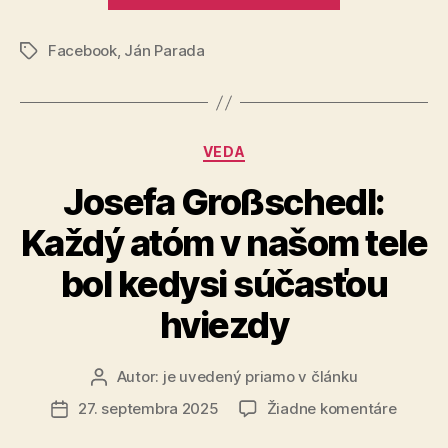
číslo
Facebook
,
Ján Parada
1“
Značky
Kategórie
VEDA
Josefa Großschedl:
Každý atóm v našom tele
bol kedysi súčasťou
hviezdy
Autor:
je uvedený priamo v článku
Autor
článku
na
27. septembra 2025
Žiadne komentáre
Dátum
Josefa
článku