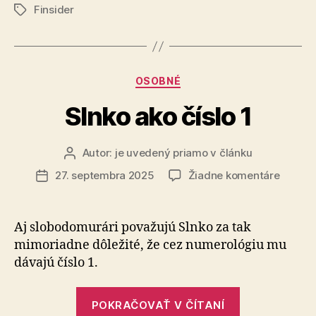
peniaz
Finsider
kedy
Značky
príde
rozhodnutie
a
Kategórie
OSOBNÉ
kedy
prídu
Slnko ako číslo 1
peniaze“
Autor:
je uvedený priamo v článku
Autor
článku
na
27. septembra 2025
Žiadne komentáre
Dátum
Slnko
článku
ako
číslo
Aj slobodomurári považujú Slnko za tak
1
mimoriadne dôležité, že cez numerológiu mu
dávajú číslo 1.
„Slnko
POKRAČOVAŤ V ČÍTANÍ
ako