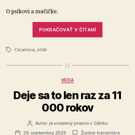
na
pondelok
O psíkovi a mačičke.
„Citát
POKRAČOVAŤ V ČÍTANÍ
na
pondelok“
Cicamica
,
citát
Značky
Kategórie
VEDA
Deje sa to len raz za 11
000 rokov
Autor:
je uvedený priamo v článku
Autor
článku
na
29. septembra 2025
Žiadne komentáre
Dátum