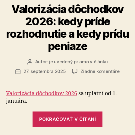
v
Valorizácia dôchodkov
Medzilaborc
2026: kedy príde
rozhodnutie a kedy prídu
peniaze
Autor:
je uvedený priamo v článku
Autor
článku
na
27. septembra 2025
Žiadne komentáre
Dátum
Valoriz
článku
dôcho
2026:
Valorizácia dôchodkov 2026
sa uplatní od 1.
kedy
januára.
príde
rozhod
„Valorizácia
a
POKRAČOVAŤ V ČÍTANÍ
dôchodkov
kedy
prídu
2026: