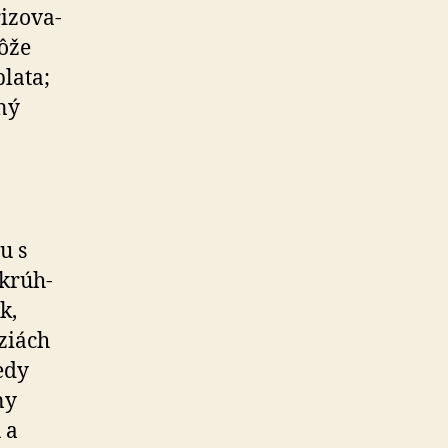
­zo­va­
môže
lata;
ný
u s
k­rúh­
k,
ziách
edy
ny
 a