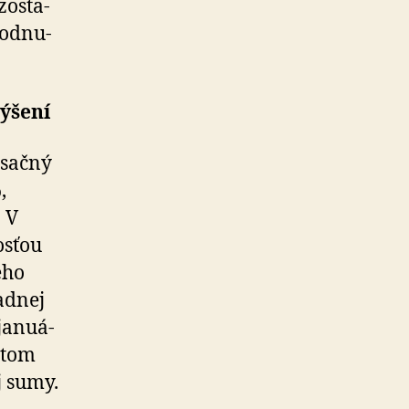
os­ta­
od­nu­
ýšení
esačný
,
 V
osťou
eho
adnej
a­nu­á­
stom
j sumy.