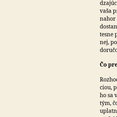
dza­jú­
vaša p
nahor 
dostan
tesne 
nej, p
doručo
Čo pr
Rozhod
ciou, 
ho sa 
tým, č
uplatn