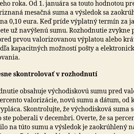
ce­ho roka. Od 1. januára sa touto hodnotou pre­
riznaná mesačná suma a výsledok sa zaokrúh
na 0,10 eura. Keď príde výplatný termín za j
ete už navýšenú sumu. Rozhodnutie zvykne p
pred prvou valorizovanou výplatou alebo krá
odľa kapacitných možností pošty a elektronic
vania.
esne skontrolovať v rozhodnutí
nutie obsahuje východiskovú sumu pred va­lo­
percento valorizácie, novú sumu a dátum, od kt
vypláca. Skontrolujte, že východisková suma s
o ste poberali v decembri. Overte, že sa perce
ilo na túto sumu a výsledok je zaokrúhlený 