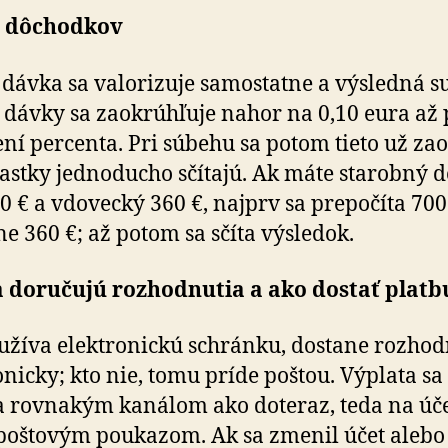
 dôchodkov
dávka sa valorizuje samostatne a výsledná 
 dávky sa zaokrúhľuje nahor na 0,10 eura až 
ní percenta. Pri súbehu sa potom tieto už za­o
čiastky jednoducho sčítajú. Ak máte starobný d
0 € a vdovecký 360 €, najprv sa prepočíta 700
ne 360 €; až potom sa sčíta výsledok.
a doručujú rozhodnutia a ako dostať platb
užíva elektronickú schránku, dostane rozhod
onicky; kto nie, tomu príde poštou. Výplata sa
a rovnakým kanálom ako doteraz, teda na úč
poštovým poukazom. Ak sa zmenil účet alebo