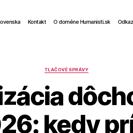
lovenska
Kontakt
O doméne Humanisti.sk
Odka
Kategórie
TLAČOVÉ SPRÁVY
izácia dôc
26: kedy pr