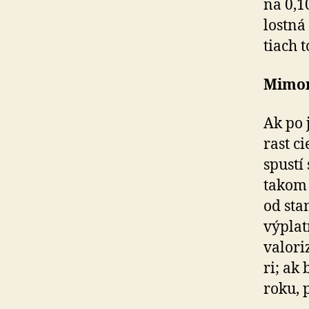
na 0,1
los­tn
tiach 
Mimor
Ak po 
rast c
spustí
takom 
od sta
výplat
valori
ri; ak
roku, 