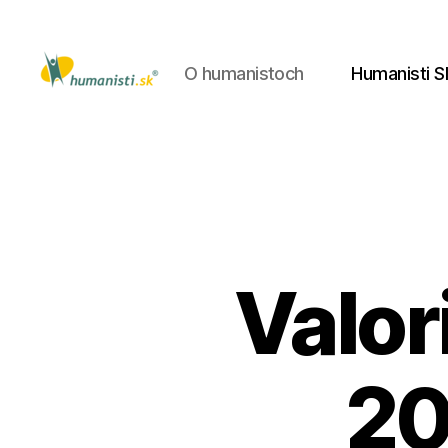
O humanistoch
Humanisti S
Humanisti.sk
Valor
20