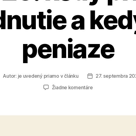
nutie a ked
peniaze
Autor:
je uvedený priamo v článku
27. septembra 2
utor
Dátum
lánku
článku
na
Žiadne komentáre
Valorizácia
dôchodkov
2026:
kedy
príde
rozhodnutie