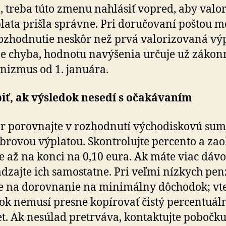
, treba túto zmenu nahlásiť vopred, aby va­lo­ri
lata prišla správne. Pri doručovaní poštou 
rozhodnutie neskôr než prvá valorizovaná výp
 je chyba, hodnotu navýšenia určuje už zákon
izmus od 1. januára.
iť, ak výsledok nesedí s očakávaním
r porovnajte v rozhodnutí východiskovú sum
rovou výplatou. Skontrolujte percento a za­o
nie až na konci na 0,10 eura. Ak máte viac dávo
dzajte ich samostatne. Pri veľmi nízkych pen
e na dorovnanie na minimálny dôchodok; vt
ok nemusí presne kopírovať čistý percentuál
t. Ak nesúlad pretrváva, kontaktujte pobočku