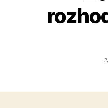
rozhod
A
č