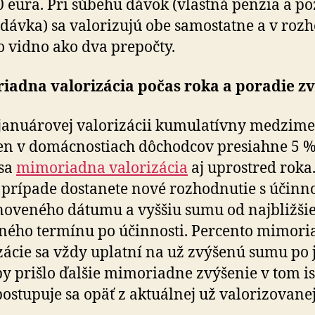
0 eura. Pri súbehu dávok (vlastná penzia a po­z
á dávka) sa valorizujú obe samostatne a v roz­h
to vidno ako dva prepočty.
iadna valorizácia počas roka a poradie zv
januárovej valorizácii kumulatívny medzim
ien v domácnostiach dôchodcov presiahne 5 %
 sa
mimoriadna valorizácia
aj uprostred roka.
prípade dostanete nové rozhodnutie s účinn
noveného dátumu a vyššiu sumu od najbližši
ného termínu po účinnosti. Percento mimori
zácie sa vždy uplatní na už zvýšenú sumu po j
 by prišlo ďalšie mimoriadne zvýšenie v tom i
postupuje sa opäť z aktuálnej už valorizovane