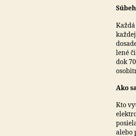
Súbeh
Každá 
každej
dosade
le­né 
dok 70
osobit
Ako s
Kto vy
elektr
posiel
alebo 