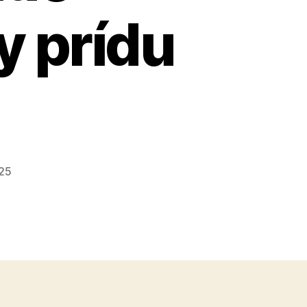
y prídu
025