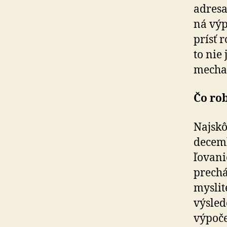
adresa
ná výp
prísť 
to nie
mechan
Čo rob
Najskô
decemb
ľo­va­
prechá
myslit
výsled
výpoče