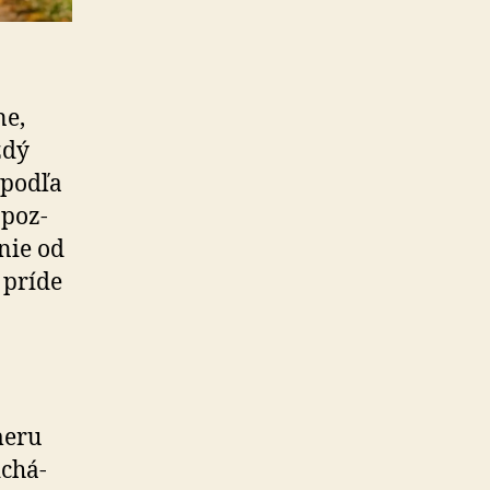
ne,
ždý
 podľa
 poz­
nie od
 príde
meru
­chá­