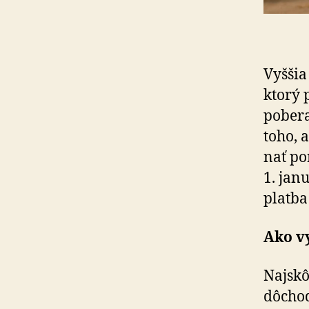
Vyššia
ktorý 
pobera
toho, 
nať po
1. jan
platba
Ako vy
Najskô
dôchod