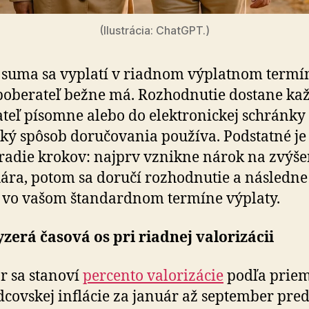
(Ilustrácia: ChatGPT.)
 suma sa vyplatí v riadnom výplatnom termí
poberateľ bežne má. Rozhodnutie dostane ka
teľ písomne alebo do elektronickej schránky
aký spôsob doručovania používa. Podstatné je
radie krokov: najprv vznikne nárok na zvýše
uára, potom sa doručí rozhodnutie a následne
 vo vašom štandardnom termíne výplaty.
zerá časová os pri riadnej valorizácii
r sa stanoví
percento valorizácie
podľa prie
covskej inflácie za január až september pred