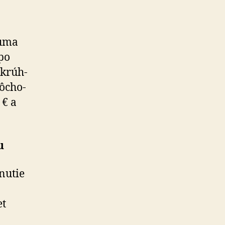
suma
po
k­rúh­
ô­cho­
 € a
u
nutie
et