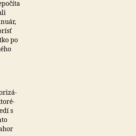
po­čí­ta
li
anuár,
rísť
tko po
kého
ri­zá­
o­ré­
edí s
nto
nahor