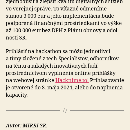
zjedno­du­šiť a zlep­šiť kvalitu digitálnych služieb
vo ve­rej­nej správe. To víťazné odmeníme
sumou 3 000 eur a jeho imple­men­tácia bude
pod­po­rená finančnými prostriedkami vo výške
až 100 000 eur bez DPH z Plánu obnovy a odol­
nosti SR.
Prihlásiť na hackathon sa môžu jednotlivci
a tímy zložené z tech-špe­cia­listov, odbor­ní­kov
na tému a mla­dých inovatívnych ľudí
prostredníctvom vyplnenia online prihlášky
na we­bo­vej stránke
Hacknime to!
Prihla­so­va­nie
je otvo­re­né do 8. mája 2024, alebo do naplnenia
ka­pa­city.
Autor: MIRRI SR.