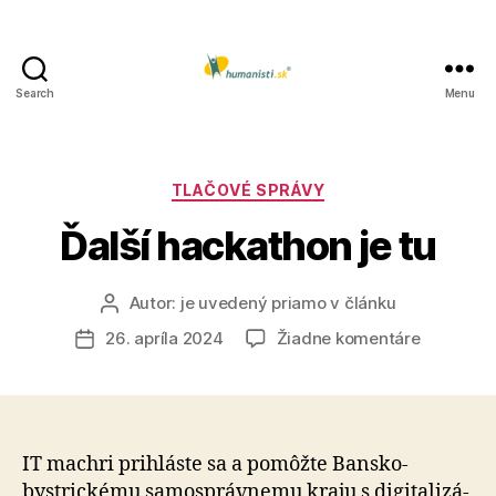
Search
Menu
Humanisti.sk
Kategórie
TLAČOVÉ SPRÁVY
Ďalší hackathon je tu
Autor:
je uvedený priamo v článku
Autor
článku
na
26. apríla 2024
Žiadne komentáre
Dátum
Ďalší
článku
hackatho
je
tu
IT machri prihláste sa a pomôžte Bansko­
bystrickému samo­správ­ne­mu kraju s di­gi­ta­li­zá­