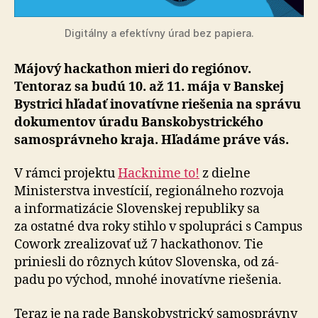
Digitálny a efektívny úrad bez pa­piera.
Májový hackathon mieri do regiónov.
Tentoraz sa budú 10. až 11. mája v Banskej
Bystrici hľadať inovatívne riešenia na správu
dokumentov úradu Bansko­bystrického
samo­správ­neho kraja. Hľadáme práve vás.
V rámci projektu
Hacknime to!
z dielne
Ministerstva in­ves­tí­cií, re­gio­nál­neho rozvoja
a infor­ma­ti­zá­cie Slo­ven­skej re­pub­liky sa
za ostatné dva roky stihlo v spo­lu­práci s Campus
Cowork zrealizovať už 7 hacka­thonov. Tie
priniesli do rôznych kútov Slo­ven­ska, od zá­
padu po vý­chod, mnohé inovatívne riešenia.
Teraz je na rade Banskobystrický sa­mo­správ­ny