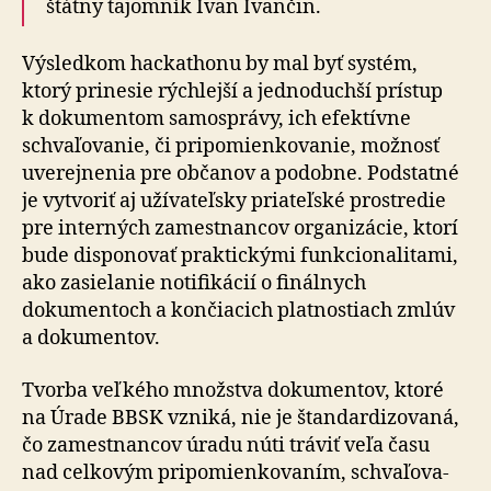
štátny tajomník Ivan Ivančin.
Výsledkom hackathonu by mal byť systém,
ktorý prinesie rýchlejší a jed­no­duchší prístup
k do­ku­men­tom samo­správy, ich efektívne
schva­ľo­va­nie, či pri­po­mien­ko­va­nie, možnosť
uve­rej­ne­nia pre ob­čanov a po­dobne. Podstatné
je vytvoriť aj užívateľsky priateľské prostredie
pre interných zamestnancov organizácie, ktorí
bude disponovať praktickými funkcionalitami,
ako zasielanie notifikácií o fi­nál­nych
dokumentoch a kon­čia­cich platnostiach zmlúv
a do­ku­men­tov.
Tvorba veľkého množstva dokumentov, ktoré
na Úrade BBSK vzniká, nie je štan­dar­di­zo­vaná,
čo zamestnancov úradu núti tráviť veľa času
nad cel­ko­vým pri­po­mien­ko­va­ním, schva­ľo­va­