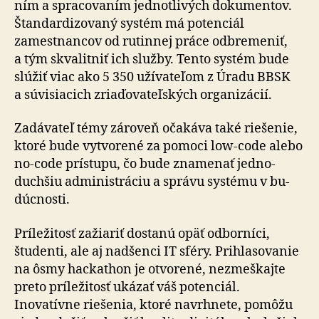
ním a spra­co­va­ním jednotlivých dokumentov.
Štan­dar­di­zo­vaný systém má potenciál
zamestnancov od ru­tin­nej práce od­bre­me­niť,
a tým skvalitniť ich služby. Tento systém bude
slúžiť viac ako 5 350 užívateľom z Úradu BBSK
a sú­vi­sia­cich zria­ďo­va­teľ­ských orga­ni­zá­cií.
Zadávateľ témy zároveň očakáva také riešenie,
ktoré bude vytvorené za po­moci low-code alebo
no-code prístupu, čo bude znamenať jed­no­
duchšiu administráciu a správu systému v bu­
dúcnosti.
Príležitosť zažiariť dostanú opäť odborníci,
študenti, ale aj nadšenci IT sféry. Prihlasovanie
na ôsmy hackathon je otvorené, nezmeškajte
preto príležitosť ukázať váš potenciál.
Inovatívne riešenia, ktoré navrhnete, pomôžu