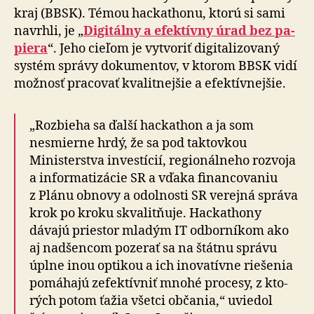
kraj (BBSK). Témou hacka­thonu, ktorú si sami
navrhli, je „
Di­gi­tálny a efek­tív­ny úrad bez pa­
piera
“. Jeho cieľom je vytvoriť di­gi­ta­li­zo­vaný
systém správy do­ku­men­tov, v kto­rom BBSK vidí
možnosť pracovať kva­lit­nej­šie a efek­tív­nej­šie.
„Rozbieha sa ďalší hackathon a ja som
nesmierne hrdý, že sa pod tak­tov­kou
Ministerstva in­ves­tí­cií, re­gio­nál­ne­ho roz­voja
a in­for­ma­ti­zá­cie SR a vďaka finan­co­vaniu
z Plánu obnovy a odol­nosti SR verejná správa
krok po kroku skva­lit­ňuje. Hacka­thony
dávajú priestor mladým IT odborníkom ako
aj nadšencom pozerať sa na štátnu správu
úplne inou optikou a ich ino­va­tívne riešenia
po­má­hajú zefektívniť mnohé procesy, z kto­
rých potom ťažia všetci občania,“ uviedol