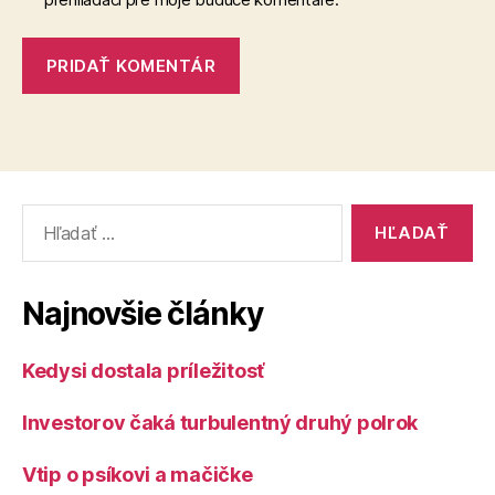
Vyhľadať:
Najnovšie články
Kedysi dostala príležitosť
Investorov čaká turbulentný druhý polrok
Vtip o psíkovi a mačičke