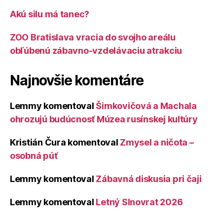
Akú silu má tanec?
ZOO Bratislava vracia do svojho areálu
obľúbenú zábavno-vzdelávaciu atrakciu
Najnovšie komentáre
Lemmy
komentoval
Šimkovičová a Machala
ohrozujú budúcnosť Múzea rusínskej kultúry
Kristián Čura
komentoval
Zmysel a ničota –
osobná púť
Lemmy
komentoval
Zábavná diskusia pri čaji
Lemmy
komentoval
Letný Slnovrat 2026