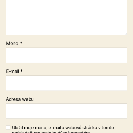
Meno
*
E-mail
*
Adresa webu
Uložiť moje meno, e-mail a webovú stránku v tomto
prehliadači pre moje budúce komentáre.