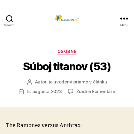
Search
Menu
Humanisti.sk
Kategórie
OSOBNÉ
Súboj titanov (53)
Autor:
je uvedený priamo v článku
Autor
článku
na
5. augusta 2023
Žiadne komentáre
Dátum
Súboj
článku
titanov
(53)
The Ramones verzus Anthrax.