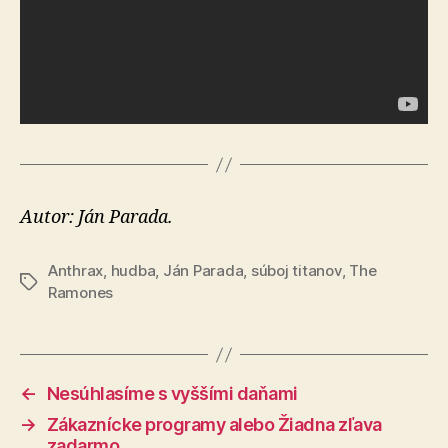
Autor: Ján Parada.
Anthrax
,
hudba
,
Ján Parada
,
súboj titanov
,
The
Značky
Ramones
←
Nesúhlasíme s vyššími daňami
→
Zákaznícke programy alebo Žiadna zľava
zadarmo