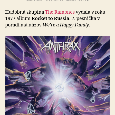
Hudobná skupina
The Ramones
vydala v roku
1977 album
Rocket to Russia
. 7. pesnička v
poradí má názov
We’re a Happy Family
.