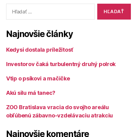
Vyhľadať:
Najnovšie články
Kedysi dostala príležitosť
Investorov čaká turbulentný druhý polrok
Vtip o psíkovi a mačičke
Akú silu má tanec?
ZOO Bratislava vracia do svojho areálu
obľúbenú zábavno-vzdelávaciu atrakciu
Najnovšie komentáre