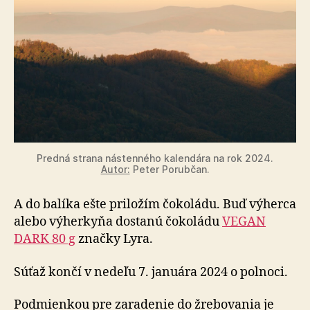
Predná strana nástenného kalendára na rok 2024.
Autor:
Peter Porubčan.
A do balíka ešte priložím čokoládu. Buď výherca
alebo výherkyňa dostanú čokoládu
VEGAN
DARK 80 g
značky Lyra.
Súťaž končí v nedeľu 7. januára 2024 o pol­noci.
Podmienkou pre zaradenie do žrebovania je