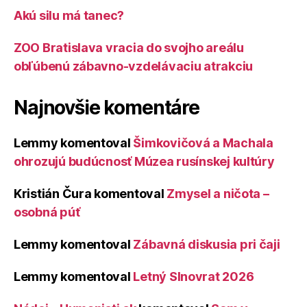
Akú silu má tanec?
ZOO Bratislava vracia do svojho areálu
obľúbenú zábavno-vzdelávaciu atrakciu
Najnovšie komentáre
Lemmy
komentoval
Šimkovičová a Machala
ohrozujú budúcnosť Múzea rusínskej kultúry
Kristián Čura
komentoval
Zmysel a ničota –
osobná púť
Lemmy
komentoval
Zábavná diskusia pri čaji
Lemmy
komentoval
Letný Slnovrat 2026