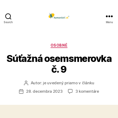
Search
Menu
Humanisti.sk
Kategórie
OSOBNÉ
Súťažná osemsmerovka
č. 9
Autor:
je uvedený priamo v článku
Autor
článku
na
28. decembra 2023
3 komentáre
Dátum
Súťažná
článku
osemsmer
č.
9