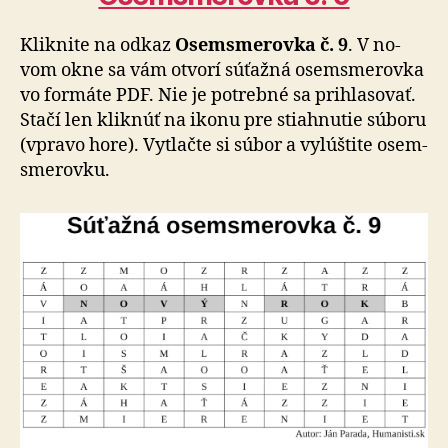
Kliknite na odkaz
Osem­sme­rovka č. 9
. V no­
vom okne sa vám otvorí sú­ťaž­ná osem­sme­rovka
vo for­máte PDF. Nie je potrebné sa pri­hla­so­vať.
Stačí len klik­núť na ikonu pre stiahnutie súboru
(vpravo hore). Vytlačte si súbor a vy­lúš­tite osem­
sme­rovku.