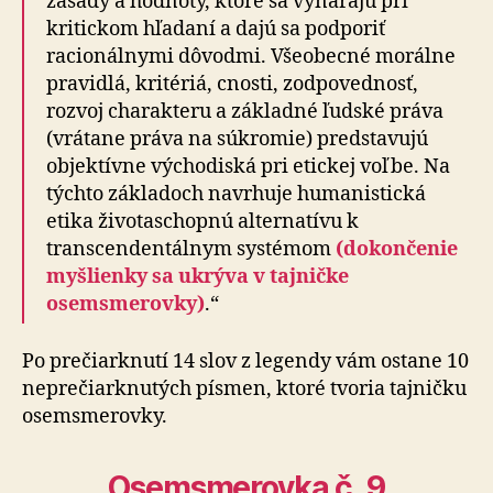
zásady a hodnoty, ktoré sa vynárajú pri
kritickom hľadaní a dajú sa podporiť
racionálnymi dôvodmi. Všeobecné morálne
pravidlá, kritériá, cnosti, zodpovednosť,
rozvoj charakteru a základné ľudské práva
(vrátane práva na súkromie) predstavujú
objektívne východiská pri etickej voľbe. Na
týchto základoch navrhuje humanistická
etika životaschopnú alternatívu k
transcendentálnym systémom
(dokončenie
myšlienky sa ukrýva v tajničke
osemsmerovky)
.“
Po prečiarknutí 14 slov z legendy vám ostane 10
ne­pre­čiar­knu­tých písmen, ktoré tvoria taj­ničku
osem­sme­rovky.
Osem­sme­rovka č. 9