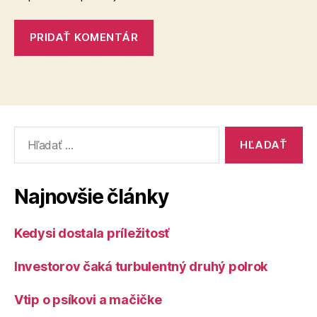
Vyhľadať:
Najnovšie články
Kedysi dostala príležitosť
Investorov čaká turbulentný druhý polrok
Vtip o psíkovi a mačičke