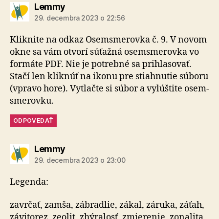
hovorí:
Lemmy
29. decembra 2023 o 22:56
Kliknite na odkaz Osem­sme­rovka č. 9. V no­vom
okne sa vám otvorí sú­ťaž­ná osem­sme­rovka vo
for­máte PDF. Nie je potrebné sa pri­hla­so­vať.
Stačí len klik­núť na ikonu pre stiahnutie súboru
(vpravo hore). Vytlačte si súbor a vy­lúš­tite osem­
sme­rovku.
ODPOVEDAŤ
hovorí:
Lemmy
29. decembra 2023 o 23:00
Legenda:
zavrčať, zamša, zábradlie, zákal, záruka, záťah,
závitorez, zeolit, zhýralosť, zmierenie, zonalita,