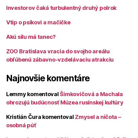
Investorov čaká turbulentný druhý polrok
Vtip o psíkovi a mačičke
Akú silu má tanec?
ZOO Bratislava vracia do svojho areálu
obľúbenú zábavno-vzdelávaciu atrakciu
Najnovšie komentáre
Lemmy
komentoval
Šimkovičová a Machala
ohrozujú budúcnosť Múzea rusínskej kultúry
Kristián Čura
komentoval
Zmysel a ničota –
osobná púť