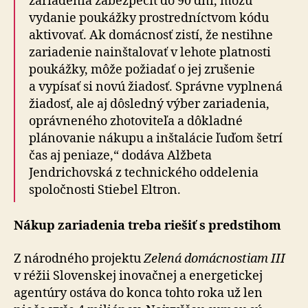
zariadenia zabezpečiť do 90 dní, môžu
vydanie poukážky prostredníctvom kódu
aktivovať. Ak domácnosť zistí, že nestihne
zariadenie nainštalovať v lehote platnosti
poukážky, môže požiadať o jej zrušenie
a vypísať si novú žiadosť. Správne vyplnená
žiadosť, ale aj dôsledný výber zariadenia,
oprávneného zhotoviteľa a dôkladné
plánovanie nákupu a inštalácie ľuďom šetrí
čas aj peniaze,“ dodáva Alžbeta
Jendrichovská z technického oddelenia
spoločnosti Stiebel Eltron.
Nákup zariadenia treba riešiť s predstihom
Z národného projektu
Zelená domácnostiam III
v réžii Slovenskej inovačnej a energetickej
agentúry ostáva do konca tohto roka už len