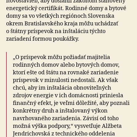
novostavieb, aby dosiahli zákonom stanovený
energetický certifikát. Rodinné domy a bytové
domy sa vo všetkých regiónoch Slovenska
okrem Bratislavského kraja môžu uchádzať
o štátny príspevok na inštaláciu týchto
zariadení formou poukážky.
„O príspevok môžu požiadať majitelia
rodinných domov alebo bytových domov,
ktorí ešte od štátu na rovnaké zariadenie
príspevok v minulosti nedostali. Ak však
chcú, aby im inštalácia obnoviteľných
zdrojov energie v ich domácnosti priniesla
finančný efekt, je veľmi dôležité, aby poznali
konkrétny druh a inštalovaný výkon
navrhovaného zariadenia. Závisí od toho
možná výška podpory,“ vysvetľuje Alžbeta
Jendrichovská z technického oddelenia