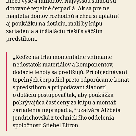
niečo vyše 4 miliónov. Najvyššou sumou sú
dotované tepelné čerpadlá. Ak sa pre ne
majitelia domov rozhodnú a chcú si uplatniť
aj poukážku na dotáciu, mali by kúpu
zariadenia a inštaláciu riešiť s väčším
predstihom.
„Keďže na trhu momentálne vnímame
nedostatok materiálov a komponentov,
dodacie lehoty sa predlžujú. Pri objednávaní
tepelných čerpadiel preto odporúčame konať
s predstihom a pri podávaní žiadostí
o dotáciu postupovať tak, aby poukážka
pokrývajúca časť ceny za kúpu a montáž
zariadenia neprepadla,“ uzatvára Alžbeta
Jendrichovská z technického oddelenia
spoločnosti Stiebel Eltron.