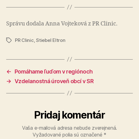
Správu dodala Anna Vojteková z PR Clinic.
PR Clinic
,
Stiebel Eltron
Značky
←
Pomáhame ľuďom v regiónoch
→
Vzdelanostná úroveň obcí v SR
Pridaj komentár
Vaša e-mailová adresa nebude zverejnená.
Vyžadované polia sú označené
*