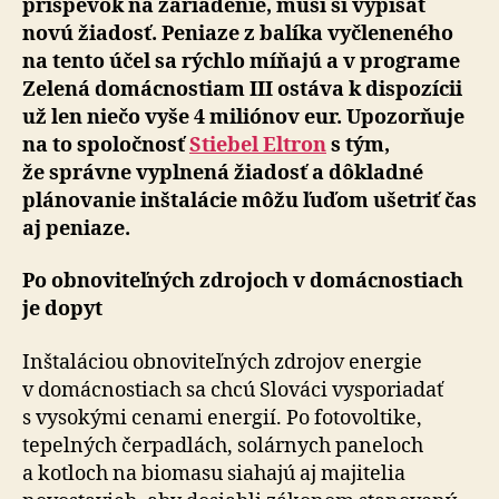
príspevok na zariadenie, musí si vypísať
novú žiadosť. Peniaze z balíka vyčleneného
na tento účel sa rýchlo míňajú a v programe
Zelená domácnostiam III ostáva k dispozícii
už len niečo vyše 4 miliónov eur. Upozorňuje
na to spoločnosť
Stiebel Eltron
s tým,
že správne vyplnená žiadosť a dôkladné
plánovanie inštalácie môžu ľuďom ušetriť čas
aj peniaze.
Po obnoviteľných zdrojoch v domácnostiach
je dopyt
Inštaláciou obnoviteľných zdrojov energie
v domácnostiach sa chcú Slováci vysporiadať
s vysokými cenami energií. Po fotovoltike,
tepelných čerpadlách, solárnych paneloch
a kotloch na biomasu siahajú aj majitelia