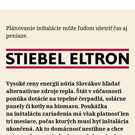
Peniaze
článku
z
balíka
určenéh
na
Plánovanie inštalácie môže ľuďom ušetriť čas aj
obnovit
peniaze.
zdroje
pre
domácno
sa
míňajú
Vysoké ceny energií nútia Slovákov hľadať
alternatívne zdroje tepla. Štát v súčasnosti
ponúka dotácie na tepelné čerpadlá, solárne
panely či kotly na biomasu. Poukážka
na inštaláciu zariadenia má však platnosť len
tri mesiace, počas ktorých musí byť inštalácia
ukončená. Ak to domácnosť nestihne a chce