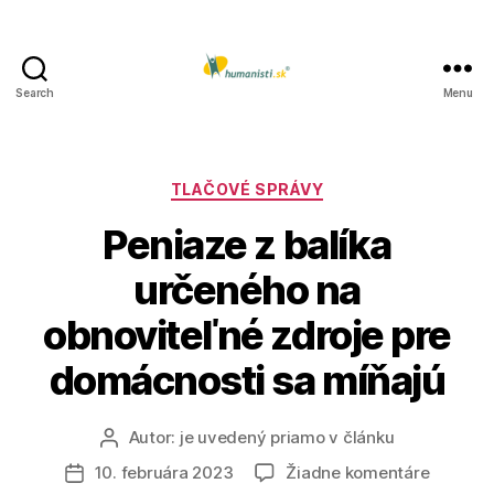
Search
Menu
Humanisti.sk
Kategórie
TLAČOVÉ SPRÁVY
Peniaze z balíka
určeného na
obnoviteľné zdroje pre
domácnosti sa míňajú
Autor:
je uvedený priamo v článku
Autor
článku
na
10. februára 2023
Žiadne komentáre
Dátum